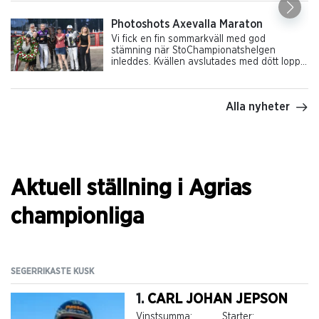
huvudlopp Axevallalöpning gick till Robert
Bergh och hans Get A Wish, som därmed
Photoshots Axevalla Maraton
fick en startplats i Åby Stora Pris. Alla bilder:
Vi fick en fin sommarkväll med god
MVA Foto
stämning när StoChampionatshelgen
inleddes. Kvällen avslutades med dött lopp i
Axevalla Maraton mellan Kaxig In - Carl
Johan Jepson (David Persson) och Bourbon
Brodde - Linda Sedström (Lars Järpedal).
Alla nyheter
PonnyChampionatet Kat. A gick till Emmeros
Lina - Saga Olsson (Lea Mattsson). Alla
bilder: MVA Foto.
Aktuell ställning i Agrias
championliga
SEGERRIKASTE KUSK
SE
1.
CARL JOHAN JEPSON
Vinstsumma:
Starter: