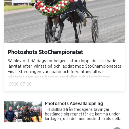
Photoshots StoChampionatet
Så blev det då dags för helgens stora lopp, det alla hade
längtat efter, väntat på och laddat mot: StoChampionatets
Final. Stämningen var spänd och förväntansfull när
hästarna samlades bakom startbilen och startskottet
äntligen gick. Till slut blev det Pure Athena - Carl Johan
2026-07-20
Jepson (Fredrik Wallin) som stod som segrare efter en
otrolig spurt över det långa upploppet och skötaren
Matilda Bergström fick segerdefilera till rungande applåer.
Photoshots Axevallalöpning
Alla bilder: MVA Foto.
Till skillnad från fredagens tävlingar
bestämde sig regnet för att komma under
lördagen, och det med besked. Trots detta
fick vi se många fina prestationer från
aktiva och hästar. Segern i dagens