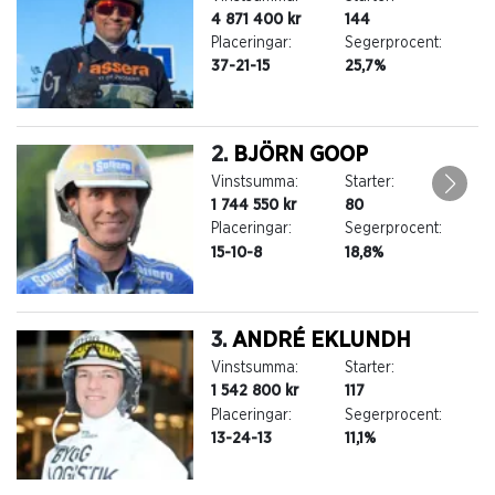
4 871 400 kr
144
Placeringar:
Segerprocent:
37-21-15
25,7%
2.
BJÖRN GOOP
Vinstsumma:
Starter:
1 744 550 kr
80
Placeringar:
Segerprocent:
15-10-8
18,8%
3.
ANDRÉ EKLUNDH
Vinstsumma:
Starter:
1 542 800 kr
117
Placeringar:
Segerprocent:
13-24-13
11,1%