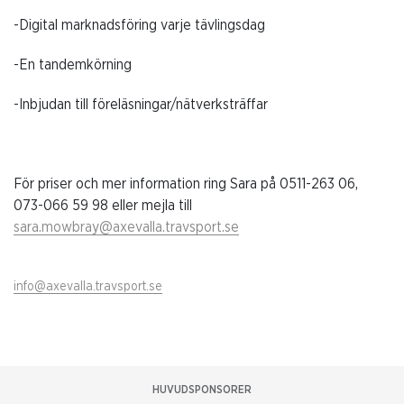
-Digital marknadsföring varje tävlingsdag
-En tandemkörning
-Inbjudan till föreläsningar/nätverksträffar
För priser och mer information ring Sara på 0511-263 06,
073-066 59 98 eller mejla till
sara.mowbray@axevalla.travsport.se
info@axevalla.travsport.se
HUVUDSPONSORER