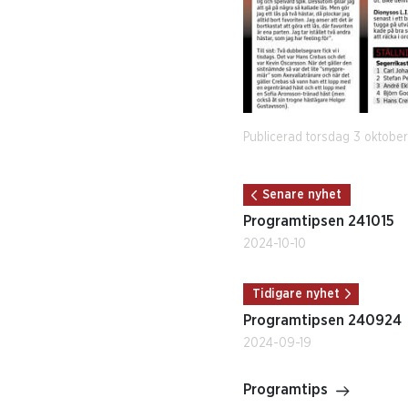
Publicerad torsdag 3 oktobe
Senare nyhet
Programtipsen 241015
2024-10-10
Tidigare nyhet
Programtipsen 240924
2024-09-19
Programtips