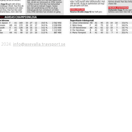
r 2024.
info@axevalla.travsport.se