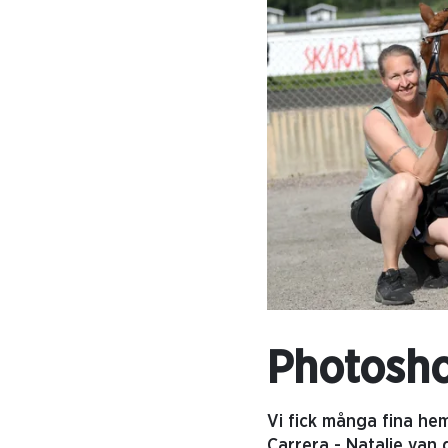
Photosh
Vi fick många fina hem
Carrera - Natalie van 