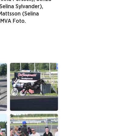
elina Sylvander),
attsson (Selina
: MVA Foto.