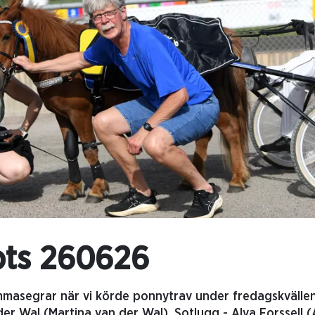
ots 260626
masegrar när vi körde ponnytrav under fredagskvällen. 
der Wal (Martina van der Wal), Sotlugg - Alva Forssell (