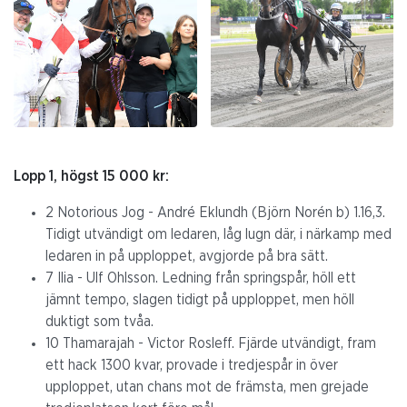
Lopp 1, högst 15 000 kr:
2 Notorious Jog - André Eklundh (Björn Norén b) 1.16,3.
Tidigt utvändigt om ledaren, låg lugn där, i närkamp med
ledaren in på upploppet, avgjorde på bra sätt.
7 Ilia - Ulf Ohlsson. Ledning från springspår, höll ett
jämnt tempo, slagen tidigt på upploppet, men höll
duktigt som tvåa.
10 Thamarajah - Victor Rosleff. Fjärde utvändigt, fram
ett hack 1300 kvar, provade i tredjespår in över
upploppet, utan chans mot de främsta, men grejade