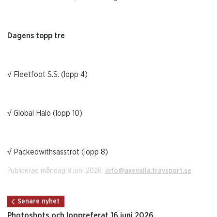
Dagens topp tre
√ Fleetfoot S.S. (lopp 4)
√ Global Halo (lopp 10)
√ Packedwithsasstrot (lopp 8)
Publicerad måndag 8 juni 2026.
info@axevalla.travsport.se
Senare nyhet
Photoshots och loppreferat 16 juni 2026