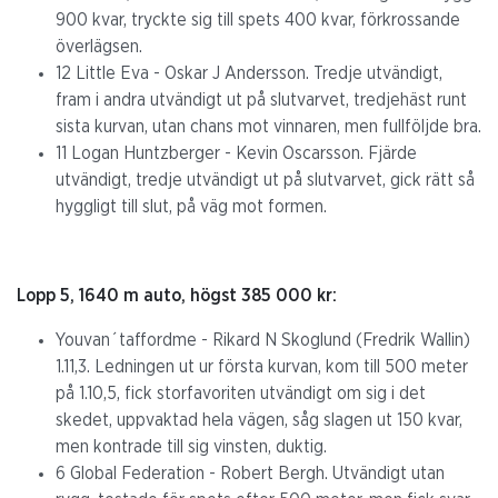
900 kvar, tryckte sig till spets 400 kvar, förkrossande
överlägsen.
12 Little Eva - Oskar J Andersson. Tredje utvändigt,
fram i andra utvändigt ut på slutvarvet, tredjehäst runt
sista kurvan, utan chans mot vinnaren, men fullföljde bra.
11 Logan Huntzberger - Kevin Oscarsson. Fjärde
utvändigt, tredje utvändigt ut på slutvarvet, gick rätt så
hyggligt till slut, på väg mot formen.
Lopp 5, 1640 m auto, högst 385 000 kr:
Youvan´taffordme - Rikard N Skoglund (Fredrik Wallin)
1.11,3. Ledningen ut ur första kurvan, kom till 500 meter
på 1.10,5, fick storfavoriten utvändigt om sig i det
skedet, uppvaktad hela vägen, såg slagen ut 150 kvar,
men kontrade till sig vinsten, duktig.
6 Global Federation - Robert Bergh. Utvändigt utan