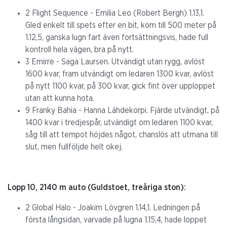
2 Flight Sequence - Emilia Leo (Robert Bergh) 1.13,1.
Gled enkelt till spets efter en bit, kom till 500 meter på
1.12,5, ganska lugn fart även fortsättningsvis, hade full
kontroll hela vägen, bra på nytt.
3 Emirre - Saga Laursen. Utvändigt utan rygg, avlöst
1600 kvar, fram utvändigt om ledaren 1300 kvar, avlöst
på nytt 1100 kvar, på 300 kvar, gick fint över upploppet
utan att kunna hota.
9 Franky Bahia - Hanna Lähdekorpi. Fjärde utvändigt, på
1400 kvar i tredjespår, utvändigt om ledaren 1100 kvar,
såg till att tempot höjdes något, chanslös att utmana till
slut, men fullföljde helt okej.
Lopp 10, 2140 m auto (Guldstoet, treåriga ston):
2 Global Halo - Joakim Lövgren 1.14,1. Ledningen på
första långsidan, varvade på lugna 1.15,4, hade loppet