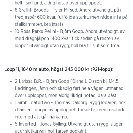
helt i sin hand, aldrig hotad över upploppet.
8 Graffiti Brodda - Tyler Mifsud. Andra utvändigt, på i
tredjespår 600 kvar, fullföljde starkt, men rådde inte på
stallkamraten, bra insats.
10 Rosa Parks Pellini - Björn Goop. Andra utvändigt, av
med draghjälpen 1400 kvar, fick sedan gå resten av
loppet utvändigt utan rygg, höll bra till slut som trea.
Lopp 11, 1640 m auto, högst 245 000 kr (P21-lopp):
2 Larissa B.R. - Björn Goop (Diana L Olsson b) 1.14,5.
Ledningen, jämn och skaplig fart hela vägen, utmanad
över upploppet, men aldrig riktigt hotad, bara bäst.
1 Simb Teafortwo - Thomas Dalborg. Rygg ledaren, fick
chansen i början av upploppet, försökte, men mäktade
inte med att gå i närkamp.
5 Inverted - Jonas Gylling. Utvändigt utan rygg, slagen
ut ur slutkurvan, höll farten godkänt.