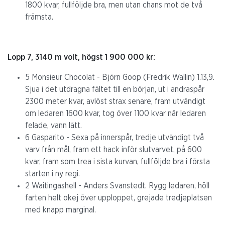
1800 kvar, fullföljde bra, men utan chans mot de två
främsta.
Lopp 7, 3140 m volt, högst 1 900 000 kr:
5 Monsieur Chocolat - Björn Goop (Fredrik Wallin) 1.13,9.
Sjua i det utdragna fältet till en början, ut i andraspår
2300 meter kvar, avlöst strax senare, fram utvändigt
om ledaren 1600 kvar, tog över 1100 kvar när ledaren
felade, vann lätt.
6 Gasparito - Sexa på innerspår, tredje utvändigt två
varv från mål, fram ett hack inför slutvarvet, på 600
kvar, fram som trea i sista kurvan, fullföljde bra i första
starten i ny regi.
2 Waitingashell - Anders Svanstedt. Rygg ledaren, höll
farten helt okej över upploppet, grejade tredjeplatsen
med knapp marginal.