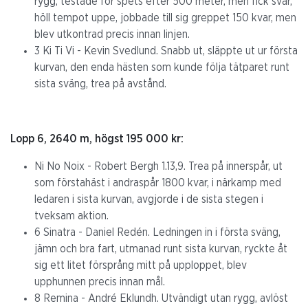
rygg, testade för spets efter 500 meter, men fick svar,
höll tempot uppe, jobbade till sig greppet 150 kvar, men
blev utkontrad precis innan linjen.
3 Ki Ti Vi - Kevin Svedlund. Snabb ut, släppte ut ur första
kurvan, den enda hästen som kunde följa tätparet runt
sista sväng, trea på avstånd.
Lopp 6, 2640 m, högst 195 000 kr:
Ni No Noix - Robert Bergh 1.13,9. Trea på innerspår, ut
som förstahäst i andraspår 1800 kvar, i närkamp med
ledaren i sista kurvan, avgjorde i de sista stegen i
tveksam aktion.
6 Sinatra - Daniel Redén. Ledningen in i första sväng,
jämn och bra fart, utmanad runt sista kurvan, ryckte åt
sig ett litet försprång mitt på upploppet, blev
upphunnen precis innan mål.
8 Remina - André Eklundh. Utvändigt utan rygg, avlöst