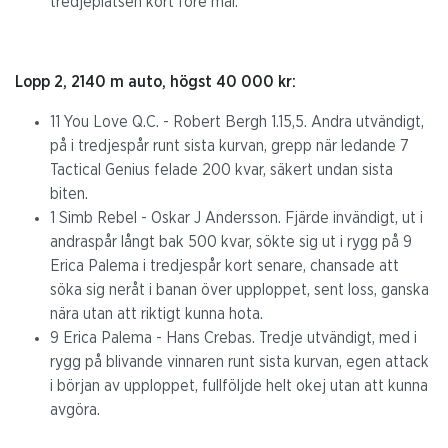
tredjeplatsen kort före mål.
Lopp 2, 2140 m auto, högst 40 000 kr:
11 You Love Q.C. - Robert Bergh 1.15,5. Andra utvändigt,
på i tredjespår runt sista kurvan, grepp när ledande 7
Tactical Genius felade 200 kvar, säkert undan sista
biten.
1 Simb Rebel - Oskar J Andersson. Fjärde invändigt, ut i
andraspår långt bak 500 kvar, sökte sig ut i rygg på 9
Erica Palema i tredjespår kort senare, chansade att
söka sig neråt i banan över upploppet, sent loss, ganska
nära utan att riktigt kunna hota.
9 Erica Palema - Hans Crebas. Tredje utvändigt, med i
rygg på blivande vinnaren runt sista kurvan, egen attack
i början av upploppet, fullföljde helt okej utan att kunna
avgöra.