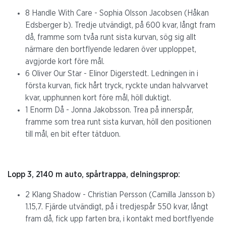
8 Handle With Care - Sophia Olsson Jacobsen (Håkan
Edsberger b). Tredje utvändigt, på 600 kvar, långt fram
då, framme som tvåa runt sista kurvan, sög sig allt
närmare den bortflyende ledaren över upploppet,
avgjorde kort före mål.
6 Oliver Our Star - Elinor Digerstedt. Ledningen in i
första kurvan, fick hårt tryck, ryckte undan halvvarvet
kvar, upphunnen kort före mål, höll duktigt.
1 Enorm Då - Jonna Jakobsson. Trea på innerspår,
framme som trea runt sista kurvan, höll den positionen
till mål, en bit efter tätduon.
Lopp 3, 2140 m auto, spårtrappa, delningsprop:
2 Klang Shadow - Christian Persson (Camilla Jansson b)
1.15,7. Fjärde utvändigt, på i tredjespår 550 kvar, långt
fram då, fick upp farten bra, i kontakt med bortflyende