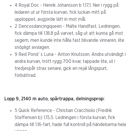
4 Royal Doc - Henrik Johansson b 1.17,1. Ner i rygg på
ledaren ut ur första kurvan, fick luckan mitt på
upploppet, avgjorde lätt in mot mål.
2 Dencosdancingqueen - Malte Handfast. Ledningen,
fick dämpa till 1.18,8 på varvet, såg ut att kunna gå mot
segern, men kunde inte hålla fast blivande vinnaren, lite
snöpligt avslagen.
9 Red Pond´s Luna - Anton Knutsson. Andra utvändigt i
andra kurvan, trött rygg 700 kvar, tappade lite, ut i
tredjespår strax senare, gick en rejäl långspurt,
förbättrad.
Lopp 9, 2140 m auto, spårtrappa, delningsprop:
5 Quick Reference - Christian Cracchiolo (Fredrik
Steffensen b) 1.15,5. Ledningen i första kurvan, fick
dämpa till 1.16-fart, hade full kontroll på händelserna hela