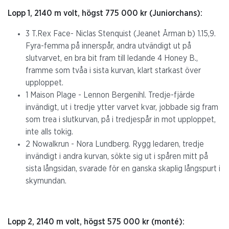
Lopp 1, 2140 m volt, högst 775 000 kr (Juniorchans):
3 T.Rex Face- Niclas Stenquist (Jeanet Årman b) 1.15,9.
Fyra-femma på innerspår, andra utvändigt ut på
slutvarvet, en bra bit fram till ledande 4 Honey B.,
framme som tvåa i sista kurvan, klart starkast över
upploppet.
1 Maison Plage - Lennon Bergenihl. Tredje-fjärde
invändigt, ut i tredje ytter varvet kvar, jobbade sig fram
som trea i slutkurvan, på i tredjespår in mot upploppet,
inte alls tokig.
2 Nowalkrun - Nora Lundberg. Rygg ledaren, tredje
invändigt i andra kurvan, sökte sig ut i spåren mitt på
sista långsidan, svarade för en ganska skaplig långspurt i
skymundan.
Lopp 2, 2140 m volt, högst 575 000 kr (monté):