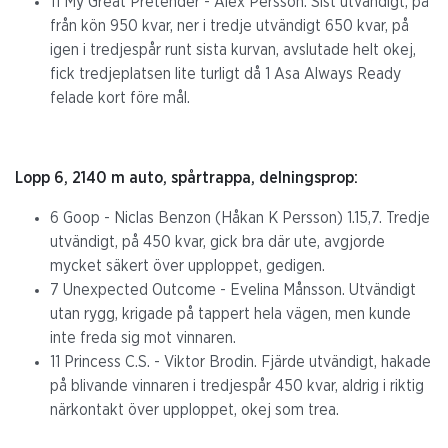
11 My Great Pretender - Alex Persson. Sist utvändigt, på
från kön 950 kvar, ner i tredje utvändigt 650 kvar, på
igen i tredjespår runt sista kurvan, avslutade helt okej,
fick tredjeplatsen lite turligt då 1 Asa Always Ready
felade kort före mål.
Lopp 6, 2140 m auto, spårtrappa, delningsprop:
6 Goop - Niclas Benzon (Håkan K Persson) 1.15,7. Tredje
utvändigt, på 450 kvar, gick bra där ute, avgjorde
mycket säkert över upploppet, gedigen.
7 Unexpected Outcome - Evelina Månsson. Utvändigt
utan rygg, krigade på tappert hela vägen, men kunde
inte freda sig mot vinnaren.
11 Princess C.S. - Viktor Brodin. Fjärde utvändigt, hakade
på blivande vinnaren i tredjespår 450 kvar, aldrig i riktig
närkontakt över upploppet, okej som trea.