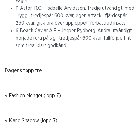
vägen.
11 Aston R.C. - Isabelle Arvidsson. Tredje utvändigt, med
i rygg i tredjespår 600 kvar, egen attack i fjärdespår
250 kvar, gick bra över upploppet, förbättrad insats.
6 Beach Caviar A.F. - Jesper Rydberg. Andra utvändigt,
började röra på sig i tredjespår 600 kvar, fullföljde fint
som trea, klart godkänd.
Dagens topp tre
√ Fashion Monger (lopp 7)
√ Klang Shadow (lopp 3)