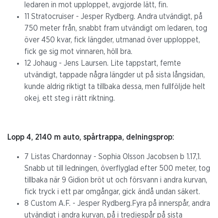
ledaren in mot upploppet, avgjorde lätt, fin.
11 Stratocruiser - Jesper Rydberg. Andra utvändigt, på
750 meter från, snabbt fram utvändigt om ledaren, tog
över 450 kvar, fick längder, utmanad över upploppet,
fick ge sig mot vinnaren, höll bra.
12 Johaug - Jens Laursen. Lite tappstart, femte
utvändigt, tappade några längder ut på sista långsidan,
kunde aldrig riktigt ta tillbaka dessa, men fullföljde helt
okej, ett steg i rätt riktning.
Lopp 4, 2140 m auto, spårtrappa, delningsprop:
7 Listas Chardonnay - Sophia Olsson Jacobsen b 1.17,1.
Snabb ut till ledningen, överflyglad efter 500 meter, tog
tillbaka när 9 Gidion bröt ut och försvann i andra kurvan,
fick tryck i ett par omgångar, gick ändå undan säkert.
8 Custom A.F. - Jesper Rydberg.Fyra på innerspår, andra
utvändigt i andra kurvan, på i tredjespår på sista