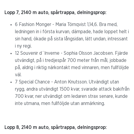
Lopp 7, 2140 m auto, spårtrappa, delningsprop:
6 Fashion Monger - Maria Törnqvist 1,14,6. Bra med,
ledningen in i första kurvan, dämpade, hade loppet helt i
sin hand, ökade på sista långsidan, lätt undan, intressant
i ny regi.
12 Souvenir d´Inverne - Sophia Olsson Jacobsen. Fjärde
utvändigt, på i tredjespår 700 meter från mål, jobbade
på, aldrig i riktig närkontakt med vinnaren, men fullföljde
väl.
7 Special Chance - Anton Knutsson. Utvändigt utan
rygg, andra utvändigt 1500 kvar, svarade attack bakifrån
700 kvar, ner utvändigt om ledaren strax senare, kunde
inte utmana, men fullföljde utan anmärkning.
Lopp 8, 2140 m auto, spårtrappa, delningsprop: