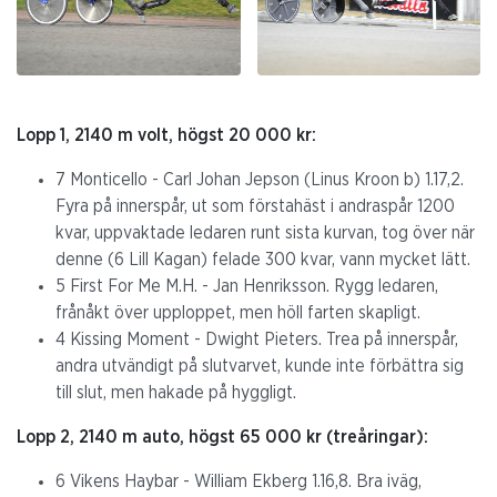
Lopp 1, 2140 m volt, högst 20 000 kr:
7 Monticello - Carl Johan Jepson (Linus Kroon b) 1.17,2.
Fyra på innerspår, ut som förstahäst i andraspår 1200
kvar, uppvaktade ledaren runt sista kurvan, tog över när
denne (6 Lill Kagan) felade 300 kvar, vann mycket lätt.
5 First For Me M.H. - Jan Henriksson. Rygg ledaren,
frånåkt över upploppet, men höll farten skapligt.
4 Kissing Moment - Dwight Pieters. Trea på innerspår,
andra utvändigt på slutvarvet, kunde inte förbättra sig
till slut, men hakade på hyggligt.
Lopp 2, 2140 m auto, högst 65 000 kr (treåringar):
6 Vikens Haybar - William Ekberg 1.16,8. Bra iväg,