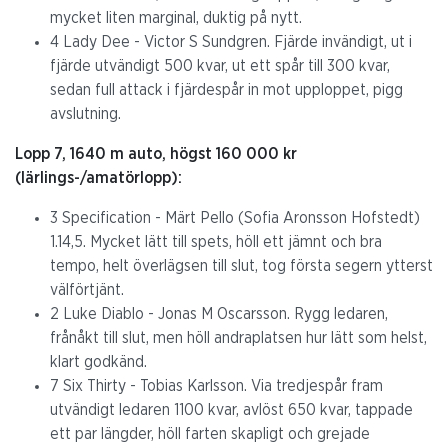
mycket liten marginal, duktig på nytt.
4 Lady Dee - Victor S Sundgren. Fjärde invändigt, ut i
fjärde utvändigt 500 kvar, ut ett spår till 300 kvar,
sedan full attack i fjärdespår in mot upploppet, pigg
avslutning.
Lopp 7, 1640 m auto, högst 160 000 kr
(lärlings-/amatörlopp):
3 Specification - Märt Pello (Sofia Aronsson Hofstedt)
1.14,5. Mycket lätt till spets, höll ett jämnt och bra
tempo, helt överlägsen till slut, tog första segern ytterst
välförtjänt.
2 Luke Diablo - Jonas M Oscarsson. Rygg ledaren,
frånåkt till slut, men höll andraplatsen hur lätt som helst,
klart godkänd.
7 Six Thirty - Tobias Karlsson. Via tredjespår fram
utvändigt ledaren 1100 kvar, avlöst 650 kvar, tappade
ett par längder, höll farten skapligt och grejade