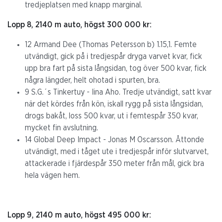
tredjeplatsen med knapp marginal.
Lopp 8, 2140 m auto, högst 300 000 kr:
12 Armand Dee (Thomas Petersson b) 1.15,1. Femte
utvändigt, gick på i tredjespår dryga varvet kvar, fick
upp bra fart på sista långsidan, tog över 500 kvar, fick
några längder, helt ohotad i spurten, bra.
9 S.G.´s Tinkertuy - Iina Aho. Tredje utvändigt, satt kvar
när det kördes från kön, iskall rygg på sista långsidan,
drogs bakåt, loss 500 kvar, ut i femtespår 350 kvar,
mycket fin avslutning.
14 Global Deep Impact - Jonas M Oscarsson. Åttonde
utvändigt, med i tåget ute i tredjespår inför slutvarvet,
attackerade i fjärdespår 350 meter från mål, gick bra
hela vägen hem.
Lopp 9, 2140 m auto, högst 495 000 kr: