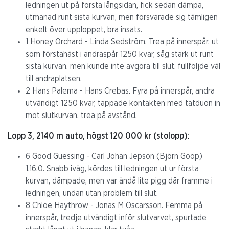
ledningen ut på första långsidan, fick sedan dämpa,
utmanad runt sista kurvan, men försvarade sig tämligen
enkelt över upploppet, bra insats.
1 Honey Orchard - Linda Sedström. Trea på innerspår, ut
som förstahäst i andraspår 1250 kvar, såg stark ut runt
sista kurvan, men kunde inte avgöra till slut, fullföljde väl
till andraplatsen.
2 Hans Palema - Hans Crebas. Fyra på innerspår, andra
utvändigt 1250 kvar, tappade kontakten med tätduon in
mot slutkurvan, trea på avstånd.
Lopp 3, 2140 m auto, högst 120 000 kr (stolopp):
6 Good Guessing - Carl Johan Jepson (Björn Goop)
1.16,0. Snabb iväg, kördes till ledningen ut ur första
kurvan, dämpade, men var ändå lite pigg där framme i
ledningen, undan utan problem till slut.
8 Chloe Haythrow - Jonas M Oscarsson. Femma på
innerspår, tredje utvändigt inför slutvarvet, spurtade