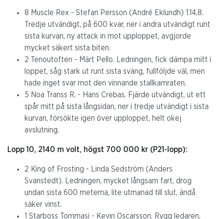
8 Muscle Rex - Stefan Persson (André Eklundh) 1.14,8.
Tredje utvändigt, på 600 kvar, ner i andra utvändigt runt
sista kurvan, ny attack in mot upploppet, avgjorde
mycket säkert sista biten.
2 Tenoutoften - Märt Pello. Ledningen, fick dämpa mitt i
loppet, såg stark ut runt sista sväng, fullföljde väl, men
hade inget svar mot den vinnande stallkamraten.
5 Noa Transs R. - Hans Crebas. Fjärde utvändigt, ut ett
spår mitt på sista långsidan, ner i tredje utvändigt i sista
kurvan, försökte igen över upploppet, helt okej
avslutning.
Lopp 10, 2140 m volt, högst 700 000 kr (P21-lopp):
2 King of Frosting - Linda Sedström (Anders
Svanstedt). Ledningen, mycket långsam fart, drog
undan sista 600 meterna, lite utmanad till slut, ändå
säker vinst.
1 Starboss Tommasi - Kevin Oscarsson. Rygg ledaren,