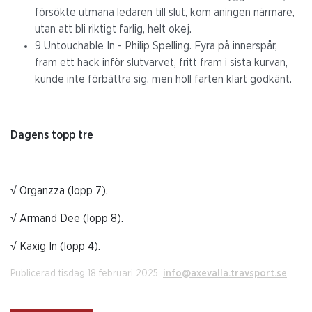
försökte utmana ledaren till slut, kom aningen närmare,
utan att bli riktigt farlig, helt okej.
9 Untouchable In - Philip Spelling. Fyra på innerspår,
fram ett hack inför slutvarvet, fritt fram i sista kurvan,
kunde inte förbättra sig, men höll farten klart godkänt.
Dagens topp tre
√ Organzza (lopp 7).
√ Armand Dee (lopp 8).
√ Kaxig In (lopp 4).
Publicerad tisdag 18 februari 2025.
info@axevalla.travsport.se