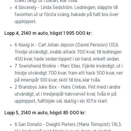
starkt långt ut i banan, klar tvåa.
4 Sincerely - Linda Sedström. Ledningen, släppte till
favoriten ut ur första sväng, hakade på fullt bra över
upploppet.
Lopp 4, 2140 m auto, högst 1 995 000 kr:
6 Kaxig In - Carl Johan Jepson (David Persson) 1.13,6.
Tredje utvändigt, snabb attack 700 kvar, till ledningen
450 kvar, hade sedan loppet i sin hand, enkelt undan.
7 Townshend Broline - Marc Elias. Fjärde invändigt, ut i
tredje utvändigt 700 kvar, fram ett hack 500 kvar, ner
på innerspår 100 kvar, sköt till bra, klar tvåa.
2 Bransbys Juke Box - Hans Crebas. Fint med i andra
utvändigt, ut i tredjespår halvvarvet kvar, tvåa in på
upploppet, fullföljde väl, duktig i sin 107:e start.
Lopp 5, 2140 m auto, högst 85 000 kr:
6 San Donato - Dwight Pieters (Maria Törnqvist) 1.16,5.