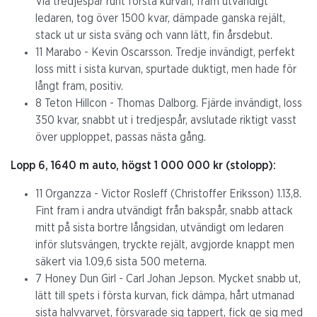
Via tredjespår runt första kurvan, fram utvändigt
ledaren, tog över 1500 kvar, dämpade ganska rejält,
stack ut ur sista sväng och vann lätt, fin årsdebut.
11 Marabo - Kevin Oscarsson. Tredje invändigt, perfekt
loss mitt i sista kurvan, spurtade duktigt, men hade för
långt fram, positiv.
8 Teton Hillcon - Thomas Dalborg. Fjärde invändigt, loss
350 kvar, snabbt ut i tredjespår, avslutade riktigt vasst
över upploppet, passas nästa gång.
Lopp 6, 1640 m auto, högst 1 000 000 kr (stolopp):
11 Organzza - Victor Rosleff (Christoffer Eriksson) 1.13,8.
Fint fram i andra utvändigt från bakspår, snabb attack
mitt på sista bortre långsidan, utvändigt om ledaren
inför slutsvängen, tryckte rejält, avgjorde knappt men
säkert via 1.09,6 sista 500 meterna.
7 Honey Dun Girl - Carl Johan Jepson. Mycket snabb ut,
lätt till spets i första kurvan, fick dämpa, hårt utmanad
sista halvvarvet, försvarade sig tappert, fick ge sig med