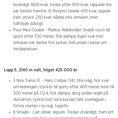
invändigt 1600 kvar, tredje ytter 900 kvar, tappade lite
när hästen framför (6 Rotate) felade 450 kvar, jagade
ifatt, attack 250 kvar, nådde inte vinnaren, men
fullföljde duktigt.
Pour Mea Double - Markus Waldmüller. Snabb rusch till
spets efter 550 meter, fick dämpa, inget svar mot
vinnaren när denne fick luckan, höll undan i kamp om
tredjeplatsen.
Lopp 5, 2140 m volt, högst 425 000 kr:
3 Noa Transs R. - Hans Crebas 1.14,1. Bra iväg, fick svar
om ledningen, tryckte till spets efter 400 meter, kom till
500 meter på 1.12,4, fick dämpa, drog undan rejält på
slutvarvet, ryckte runt sista kurvan, helt överlägsen i
första starten i ny regi, toppfin.
6 Smajlis - Carl Johan Jepson. Tredje utvändigt, fram ett