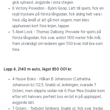
gick sylvasst, avgjorde i sista stegen.
6 Victory Poseidon - Björn Goop. Lätt till spets, fick en
rejäl tryckare på första långsidan, fick aldrig helt vara i
fred, såg ändå ut att gå mot segern, men blev
upphunnen kort före linjen, tapper.
5 Abel Lock - Thomas Dalborg. Provade för spets på
första långsidan, fick svar, avlöst 1100 meter från mål,
fram utvändigt om ledaren igen 550 kvar, höll bra som
trea.
Lopp 4, 2140 m auto, lägst 850 001 kr:
4 Husse Boko - Håkan B Johansson (Cathatina
Johansson b) 1.12,5. Snabb ut, ledningen, svarade 7
Osterc, men släppte sedan när 6 Pour Mea Double kom
efter ett halvvarv, perfekt loss en bit in på upploppet,
avgjorde lätt.
7 Osterc - Torbjörn Simberg. Snabb ut, fick svar, tredje