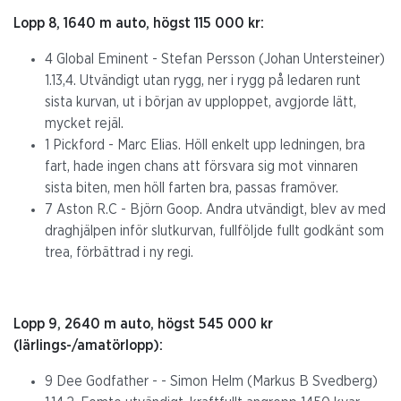
Lopp 8, 1640 m auto, högst 115 000 kr:
4 Global Eminent - Stefan Persson (Johan Untersteiner)
1.13,4. Utvändigt utan rygg, ner i rygg på ledaren runt
sista kurvan, ut i början av upploppet, avgjorde lätt,
mycket rejäl.
1 Pickford - Marc Elias. Höll enkelt upp ledningen, bra
fart, hade ingen chans att försvara sig mot vinnaren
sista biten, men höll farten bra, passas framöver.
7 Aston R.C - Björn Goop. Andra utvändigt, blev av med
draghjälpen inför slutkurvan, fullföljde fullt godkänt som
trea, förbättrad i ny regi.
Lopp 9, 2640 m auto, högst 545 000 kr
(lärlings-/amatörlopp):
9 Dee Godfather - - Simon Helm (Markus B Svedberg)