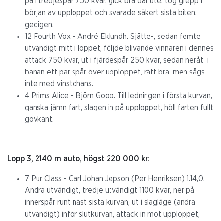
på i tredjespår 750 kvar, gick bra där ute, tog grepp i
början av upploppet och svarade säkert sista biten,
gedigen.
12 Fourth Vox - André Eklundh. Sjätte-, sedan femte
utvändigt mitt i loppet, följde blivande vinnaren i dennes
attack 750 kvar, ut i fjärdespår 250 kvar, sedan neråt i
banan ett par spår över upploppet, rätt bra, men sågs
inte med vinstchans.
4 Prims Alice - Björn Goop. Till ledningen i första kurvan,
ganska jämn fart, slagen in på upploppet, höll farten fullt
govkänt.
Lopp 3, 2140 m auto, högst 220 000 kr:
7 Pur Class - Carl Johan Jepson (Per Henriksen) 1.14,0.
Andra utvändigt, tredje utvändigt 1100 kvar, ner på
innerspår runt näst sista kurvan, ut i slagläge (andra
utvändigt) inför slutkurvan, attack in mot upploppet,