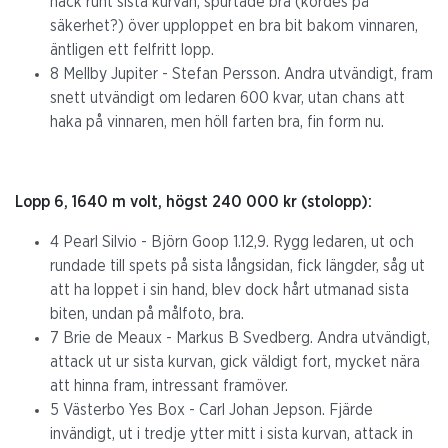
hack runt sista kurvan, spurtade bra (kördes på
säkerhet?) över upploppet en bra bit bakom vinnaren,
äntligen ett felfritt lopp.
8 Mellby Jupiter - Stefan Persson. Andra utvändigt, fram
snett utvändigt om ledaren 600 kvar, utan chans att
haka på vinnaren, men höll farten bra, fin form nu.
Lopp 6, 1640 m volt, högst 240 000 kr (stolopp):
4 Pearl Silvio - Björn Goop 1.12,9. Rygg ledaren, ut och
rundade till spets på sista långsidan, fick längder, såg ut
att ha loppet i sin hand, blev dock hårt utmanad sista
biten, undan på målfoto, bra.
7 Brie de Meaux - Markus B Svedberg. Andra utvändigt,
attack ut ur sista kurvan, gick väldigt fort, mycket nära
att hinna fram, intressant framöver.
5 Västerbo Yes Box - Carl Johan Jepson. Fjärde
invändigt, ut i tredje ytter mitt i sista kurvan, attack in