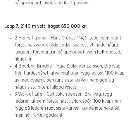
på upploppet, avslutade klart positivt.
Lopp 7, 2140 m volt, högst 850 000 kr:
2 Henry Palema - Hans Crebas 1.14,3. Ledningen, lugnt
första halvvarv, ökade sedan successivt, hade några
längders försprång in på upploppet, vann helt ohotad,
riktigt fin.
4 Bourbon Brodde - Maja Sjölander Larsson. Bra iväg
från fjärdespåret, utvändigt utan rygg, avlöst 1100 kvar,
av med draghjälpen runt sista kurvan, närmade sig
något sista biten, fullgod insats.
3 Walk of Life - Carl Johan Jepson. Bra iväg, rygg
ledaren, ut som första häst i andraspår 1100 kvar, ner i
rygg på ledaren runt sista kurvan, kunde inte haka på,
men höll farten godkänt.