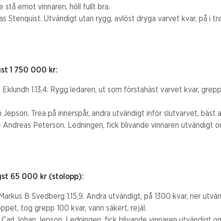
stå emot vinnaren, höll fullt bra.
las Stenquist. Utvändigt utan rygg, avlöst dryga varvet kvar, på i t
st 1 750 000 kr:
 Eklundh 1.13,4. Rygg ledaren, ut som förstahäst varvet kvar, grepp
n Jepson. Trea på innerspår, andra utvändigt inför slutvarvet, bäst a
Andreas Peterson. Ledningen, fick blivande vinnaren utvändigt om 
.
st 65 000 kr (stolopp):
 Markus B Svedberg 1.15,9. Andra utvändigt, på 1300 kvar, ner utvänd
pet, tog grepp 100 kvar, vann säkert, rejäl.
Carl Johan Jepson. Ledningen, fick blivande vinnaren utvändigt om 