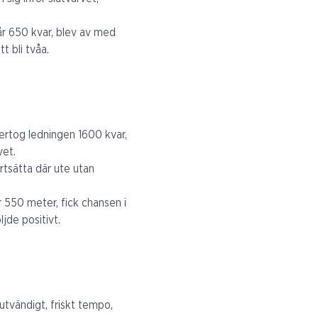
pår 650 kvar, blev av med
t bli tvåa.
ertog ledningen 1600 kvar,
vet.
rtsätta där ute utan
r 550 meter, fick chansen i
jde positivt.
tvändigt, friskt tempo,