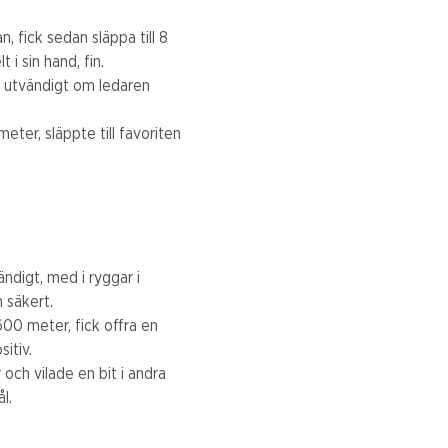
, fick sedan släppa till 8
i sin hand, fin.
m utvändigt om ledaren
ter, släppte till favoriten
ändigt, med i ryggar i
n säkert.
 600 meter, fick offra en
itiv.
och vilade en bit i andra
l.