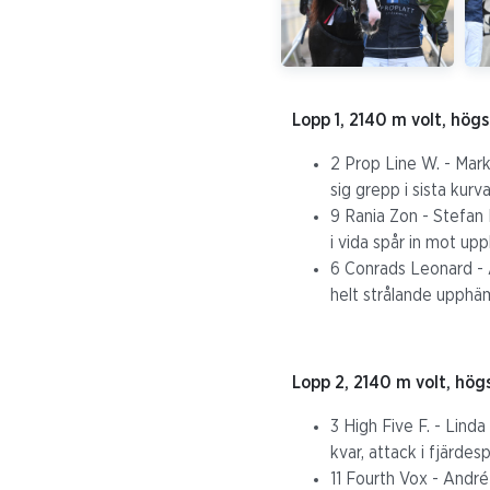
Lopp 1, 2140 m volt, högs
2 Prop Line W. - Marku
sig grepp i sista kurva
9 Rania Zon - Stefan 
i vida spår in mot upp
6 Conrads Leonard - 
helt strålande upphäm
Lopp 2, 2140 m volt, hög
3 High Five F. - Lind
kvar, attack i fjärdesp
11 Fourth Vox - André