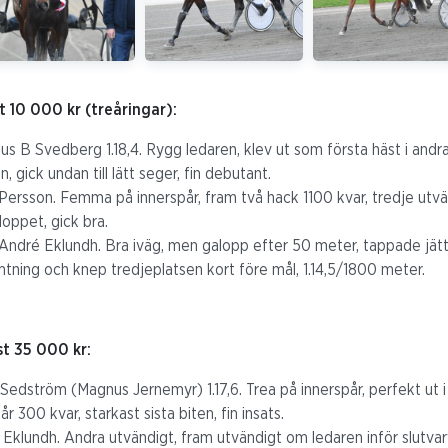
t 10 000 kr (treåringar):
s B Svedberg 1.18,4. Rygg ledaren, klev ut som första häst i andras
n, gick undan till lätt seger, fin debutant.
Persson. Femma på innerspår, fram två hack 1100 kvar, tredje utvä
loppet, gick bra.
André Eklundh. Bra iväg, men galopp efter 50 meter, tappade jät
tning och knep tredjeplatsen kort före mål, 1.14,5/1800 meter.
st 35 000 kr:
a Sedström (Magnus Jernemyr) 1.17,6. Trea på innerspår, perfekt ut 
år 300 kvar, starkast sista biten, fin insats.
 Eklundh. Andra utvändigt, fram utvändigt om ledaren inför slutvarv