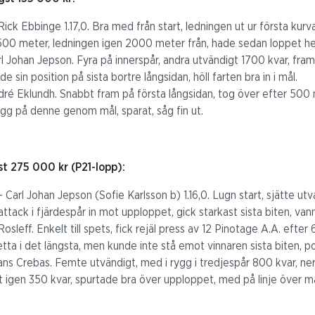
k Ebbinge 1.17,0. Bra med från start, ledningen ut ur första kurvan
500 meter, ledningen igen 2000 meter från, hade sedan loppet helt 
l Johan Jepson. Fyra på innerspår, andra utvändigt 1700 kvar, fra
de sin position på sista bortre långsidan, höll farten bra in i mål.
dré Eklundh. Snabbt fram på första långsidan, tog över efter 500 me
ygg på denne genom mål, sparat, såg fin ut.
st 275 000 kr (P21-lopp):
 Carl Johan Jepson (Sofie Karlsson b) 1.16,0. Lugn start, sjätte utv
ttack i fjärdespår in mot upploppet, gick starkast sista biten, van
Rosleff. Enkelt till spets, fick rejäl press av 12 Pinotage A.A. efter
etta i det längsta, men kunde inte stå emot vinnaren sista biten, pos
ans Crebas. Femte utvändigt, med i rygg i tredjespår 800 kvar, ner 
t igen 350 kvar, spurtade bra över upploppet, med på linje över må