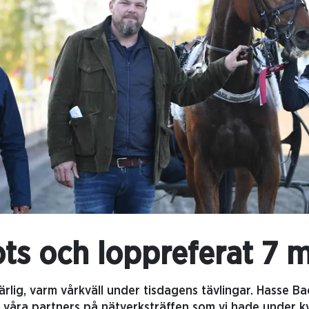
ts och loppreferat 7 
härlig, varm vårkväll under tisdagens tävlingar. Hasse 
ör våra partners på nätverksträffen som vi hade under k