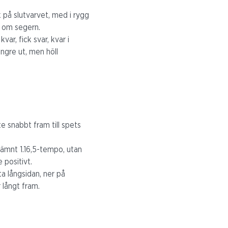
.
 på slutvarvet, med i rygg
a om segern.
ar, fick svar, kvar i
ngre ut, men höll
e snabbt fram till spets
jämnt 1.16,5-tempo, utan
 positivt.
ta långsidan, ner på
 långt fram.