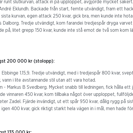
år runt slutkurvan, attack in på upploppet, avgjorde mycket säkert
ndré Eklundh. Backade från start, femte utvändigt, fram ett hack
i sista kurvan, egen attack 250 kvar, gick bra, men kunde inte hot
Dalborg. Tredje utvändigt, kom farandei tredjespår dryga varvet kv
de på, litet grepp 150 kvar, kunde inte stå emot de två som kom lä
gst 200 000 kr (stolopp):
k Ebbinge 1.15,9. Tredje utvändigt, med i tredjespår 800 kvar, svept
, vann i lite avstannande stil utan att vara hotad.
- Markus B Svedberg. Mycket snabb till ledningen, fick hålla ett 
de vinnaren 450 kvar, kom tillbaka något över upploppet, fullföljde
Peter Zadel. Fjärde invändigt, ut ett spår 950 kvar, dålig rygg på sis
 igen 400 kvar, gick riktigt starkt hela vägen in i mål, men hade för
gst 135 000 kr: