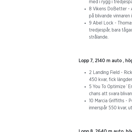
med i rygg i tredjesp
8 Vikens DoBetter - A
på blivande vinnaren 
9 Abel Lock - Thomas 
tredjespår, bara tåga
strålande.
Lopp 7, 2140 m auto , hö
2 Landing Field - Ric
450 kvar, fick längder
5 You To Optimize´Em 
chans att svara blivan
10 Marcia Griffiths - 
innerspår 550 kvar, ut
Lopp 8, 2640 m auto, hö