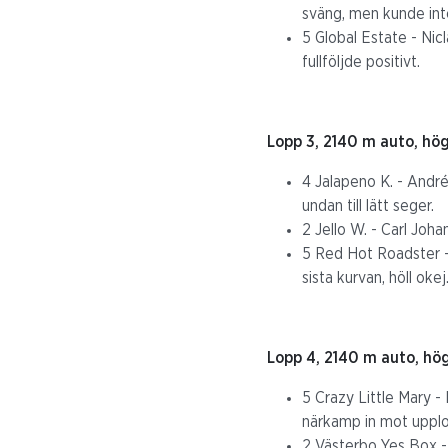
sväng, men kunde inte 
5 Global Estate - Nic
fullföljde positivt.
Lopp 3, 2140 m auto, hög
4 Jalapeno K. - André
undan till lätt seger.
2 Jello W. - Carl Joha
5 Red Hot Roadster - 
sista kurvan, höll okej
Lopp 4, 2140 m auto, hög
5 Crazy Little Mary -
närkamp in mot upplop
2 Västerbo Yes Box - 