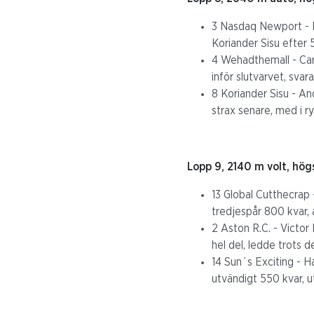
3 Nasdaq Newport - Ric
Koriander Sisu efter 
4 Wehadthemall - Car
inför slutvarvet, svara
8 Koriander Sisu - An
strax senare, med i r
Lopp 9, 2140 m volt, hög
13 Global Cutthecrap -
tredjespår 800 kvar, a
2 Aston R.C. - Victor 
hel del, ledde trots d
14 Sun´s Exciting - H
utvändigt 550 kvar, u