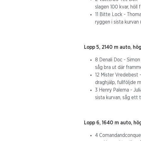
slagen 100 kvar, höll 
11 Bitte Lock - Thoma
ryggen i sista kurvan (
Lopp 5, 2140 m auto, hö
8 Denali Doc - Simon
såg bra ut där framme,
12 Mister Vredebest -
draghjälp, fullföljde
3 Henry Palema - Julia
sista kurvan, såg ett 
Lopp 6, 1640 m auto, hö
4 Comandandconquers 