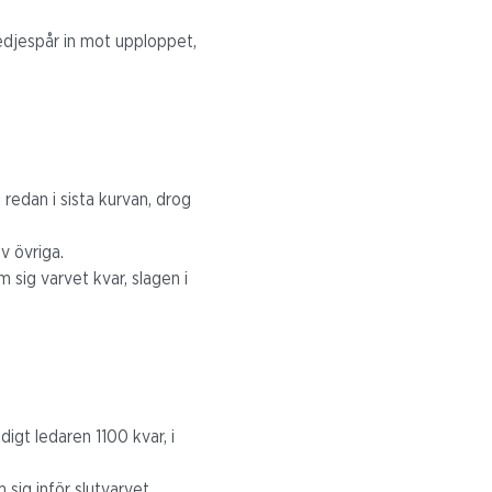
redjespår in mot upploppet,
 redan i sista kurvan, drog
v övriga.
sig varvet kvar, slagen i
igt ledaren 1100 kvar, i
sig inför slutvarvet,