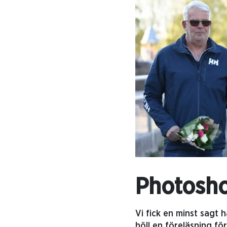
Photosho
Vi fick en minst sagt 
höll en föreläsning f