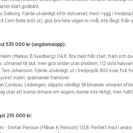
farten klart godkänt.
s Dalborg. Fjärde utvändigt inför slutvarvet, med i rygg i tredjes
4 Com Bella bröt ut), gick bra hela vägen in i mål, inte långt ifrån at
gst 535 000 kr (ungdomslopp):
 Helm (Markus B Svedberg) 1.14,8. Bra med från start, fram och öv
 utmanad till slut, men gick undan utan problem, 1.12 sista halvvar
 Tom Johansson. Fjärde utvändigt, ut i tredjespår 800 kvar, fick fo
 mycket starkt, spännande framöver.
n Cordeau. Ledningen, släppte välvilligt till blivande vinnaren efte
tag utan att kunna utmana om segern, kunde inte riktigt, men fullföl
gst 235 000 kr:
- Stefan Persson (Håkan K Persson) 1.13,8. Perfekt med i andra u