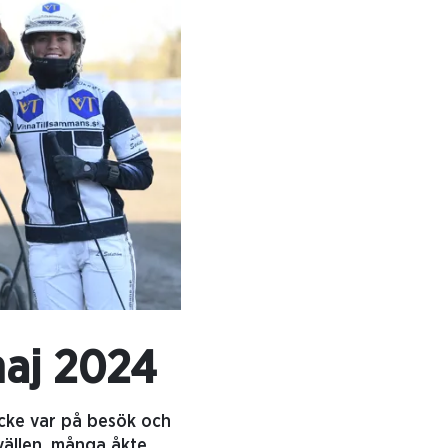
maj 2024
Backe var på besök och
vällen, många åkte