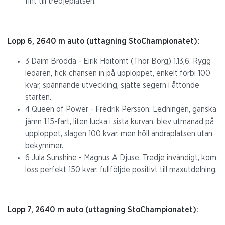
fint till tredjeplatsen.
Lopp 6, 2640 m auto (uttagning StoChampionatet):
3 Daim Brodda - Eirik Höitomt (Thor Borg) 1.13,6. Rygg
ledaren, fick chansen in på upploppet, enkelt förbi 100
kvar, spännande utveckling, sjätte segern i åttonde
starten.
4 Queen of Power - Fredrik Persson. Ledningen, ganska
jämn 1.15-fart, liten lucka i sista kurvan, blev utmanad på
upploppet, slagen 100 kvar, men höll andraplatsen utan
bekymmer.
6 Jula Sunshine - Magnus A Djuse. Tredje invändigt, kom
loss perfekt 150 kvar, fullföljde positivt till maxutdelning.
Lopp 7, 2640 m auto (uttagning StoChampionatet):