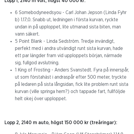
Lopp 1, 2140 m volt, högst 40 000 kr:
6 Somebodyneedsyou - Carl Johan Jepson (Linda Fyhr
b) 1.17,0. Snabb ut, ledningen i första kurvan, ryckte
undan in på upploppet, lite utmanad sista biten, man
vann säkert.
5 Point Blank - Linda Sedström. Tredje invändigt,
perfekt med i andra utvändigt runt sista kurvan, hade
ett par längder fram vid upploppets början, närmade
sig, fullgod avslutning.
1 King of Frosting - Anders Svanstedt. Fyra på innerspår,
ut som förstahäst i andraspår efter 500 meter, tryckte
på ledaren på sista långsidan, fick lite problem runt sista
kurvan (ville springa hem?) och tappade fart, fullföljde
helt okej över upploppet.
Lopp 2, 2140 m auto, högst 150 000 kr (treåringar):