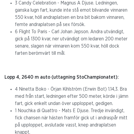
3 Candy Celebration - Magnus A Djuse. Ledningen,
ganska lugn fart, kunde inte stå emot blivande vinnaren
550 kvar, höll andraplatsen en bra bit bakom vinnaren,
femte andraplatsen på sex försök.
6 Flight To Paris - Carl Johan Jepson. Andra utvändigt,
gick på 1300 kvar, ner utvändigt om ledaren 200 meter
senare, slagen när vinnaren kom 550 kvar, höll dock
farten berömvärt till mål.
Lopp 4, 2640 m auto (uttagning StoChampionatet):
4 Ninetta Boko - Örjan Kihlström (Erwin Bot) 1.14,3. Bra
med från start, ledningen efter 500 meter, körde i jämn
fart, gick enkelt undan över upploppet, gedigen.
1 Nouchka di Quattro - Mats E Djuse. Tredje invändigt,
fick chansen när hästen framför gick ut i andraspår mitt
på upploppet, avslutade vasst, knep andraplatsen
knappt.