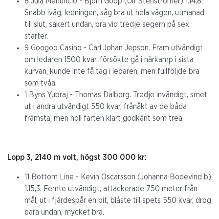
8 Jula Menuncio - Björn Goop (Ulf Stenströmer) 1.14,8.
Snabb iväg, ledningen, såg bra ut hela vägen, utmanad
till slut, säkert undan, bra vid tredje segern på sex
starter.
9 Googoo Casino - Carl Johan Jepson. Fram utvändigt
om ledaren 1500 kvar, försökte gå i närkamp i sista
kurvan, kunde inte få tag i ledaren, men fullföljde bra
som tvåa.
1 Byns Yubraj - Thomas Dalborg. Tredje invändigt, smet
ut i andra utvändigt 550 kvar, frånåkt av de båda
främsta, men höll farten klart godkänt som trea.
Lopp 3, 2140 m volt, högst 300 000 kr:
11 Bottom Line - Kevin Oscarsson (Johanna Bodevind b)
1.15,3. Femte utvändigt, attackerade 750 meter från
mål, ut i fjärdespår en bit, blåste till spets 550 kvar, drog
bara undan, mycket bra.