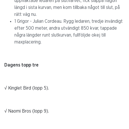
uppvaktade ledaren på slutvarvet, fick släppa någon
längd i sista kurvan, men kom tillbaka något till slut, på
rätt väg nu.
1 Grigor - Julian Cordeau. Rygg ledaren, tredje invändigt
efter 500 meter, andra utvändigt 850 kvar, tappade
några längder runt slutkurvan, fullföljde okej till
maxplacering.
Dagens topp tre
√ Kinglet Bird (lopp 5).
√ Naomi Bros (lopp 9).