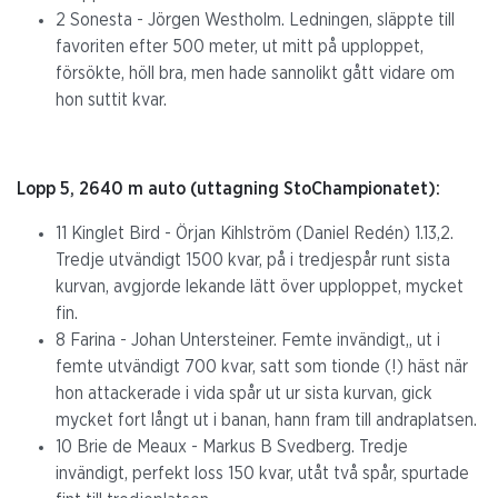
2 Sonesta - Jörgen Westholm. Ledningen, släppte till
favoriten efter 500 meter, ut mitt på upploppet,
försökte, höll bra, men hade sannolikt gått vidare om
hon suttit kvar.
Lopp 5, 2640 m auto (uttagning StoChampionatet):
11 Kinglet Bird - Örjan Kihlström (Daniel Redén) 1.13,2.
Tredje utvändigt 1500 kvar, på i tredjespår runt sista
kurvan, avgjorde lekande lätt över upploppet, mycket
fin.
8 Farina - Johan Untersteiner. Femte invändigt,, ut i
femte utvändigt 700 kvar, satt som tionde (!) häst när
hon attackerade i vida spår ut ur sista kurvan, gick
mycket fort långt ut i banan, hann fram till andraplatsen.
10 Brie de Meaux - Markus B Svedberg. Tredje
invändigt, perfekt loss 150 kvar, utåt två spår, spurtade