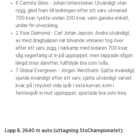
6 Carmita Silvio - Johan Untersteiner. Utvändigt utan
rygg, gled fram till ledningen efter ett varv, utmanad
700 kvar, ryckte undan 200 kvar, vann ganska enkelt,
under fin utveckling.
2 Pure Diamond - Carl Johan Jepson. Andra utvändigt,
av med draghjälpen när blivande vinnaren tog över
efter ett varv, pigg, i närkamp med ledaren 700 kvar,
såg segerfarlig ut in på upploppet, men tappade någon
längd strax därefter, fullföljde bra som tvåa.
7 Global Evergreen - Jörgen Westholm. Sjätte invändigt,
sjunde invändigt efter ett varv, sjätte utvändigt varvet
kvar, på i mycket vida spår i sista kurvan, kom i
femtespår in mot upploppet, spurtade bra som trea.
Lopp 8, 2640 m auto (uttagning StoChampionatet):