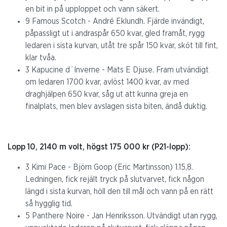
en bit in på upploppet och vann säkert.
9 Famous Scotch - André Eklundh. Fjärde invändigt,
påpassligt ut i andraspår 650 kvar, gled framåt, rygg
ledaren i sista kurvan, utåt tre spår 150 kvar, sköt till fint,
klar tvåa.
3 Kapucine d´Inverne - Mats E Djuse. Fram utvändigt
om ledaren 1700 kvar, avlöst 1400 kvar, av med
draghjälpen 650 kvar, såg ut att kunna greja en
finalplats, men blev avslagen sista biten, ändå duktig.
Lopp 10, 2140 m volt, högst 175 000 kr (P21-lopp):
3 Kimi Pace - Björn Goop (Eric Martinsson) 1.15,8.
Ledningen, fick rejält tryck på slutvarvet, fick någon
längd i sista kurvan, höll den till mål och vann på en rätt
så hygglig tid.
5 Panthere Noire - Jan Henriksson. Utvändigt utan rygg,