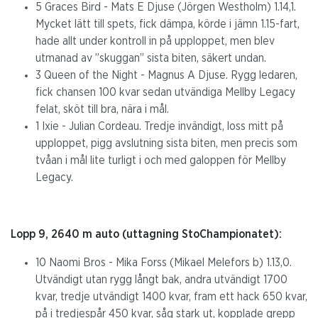
5 Graces Bird - Mats E Djuse (Jörgen Westholm) 1.14,1.
Mycket lätt till spets, fick dämpa, körde i jämn 1.15-fart,
hade allt under kontroll in på upploppet, men blev
utmanad av ”skuggan” sista biten, säkert undan.
3 Queen of the Night - Magnus A Djuse. Rygg ledaren,
fick chansen 100 kvar sedan utvändiga Mellby Legacy
felat, sköt till bra, nära i mål.
1 Ixie - Julian Cordeau. Tredje invändigt, loss mitt på
upploppet, pigg avslutning sista biten, men precis som
tvåan i mål lite turligt i och med galoppen för Mellby
Legacy.
Lopp 9, 2640 m auto (uttagning StoChampionatet):
10 Naomi Bros - Mika Forss (Mikael Melefors b) 1.13,0.
Utvändigt utan rygg långt bak, andra utvändigt 1700
kvar, tredje utvändigt 1400 kvar, fram ett hack 650 kvar,
på i tredjespår 450 kvar, såg stark ut, kopplade grepp