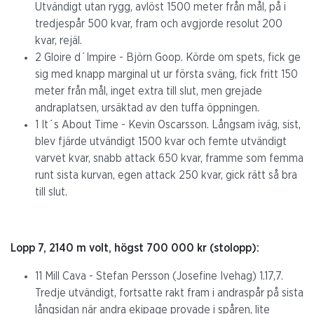
Utvändigt utan rygg, avlöst 1500 meter från mål, på i
tredjespår 500 kvar, fram och avgjorde resolut 200
kvar, rejäl.
2 Gloire d´Impire - Björn Goop. Körde om spets, fick ge
sig med knapp marginal ut ur första sväng, fick fritt 150
meter från mål, inget extra till slut, men grejade
andraplatsen, ursäktad av den tuffa öppningen.
1 It´s About Time - Kevin Oscarsson. Långsam iväg, sist,
blev fjärde utvändigt 1500 kvar och femte utvändigt
varvet kvar, snabb attack 650 kvar, framme som femma
runt sista kurvan, egen attack 250 kvar, gick rätt så bra
till slut.
Lopp 7, 2140 m volt, högst 700 000 kr (stolopp):
11 Mill Cava - Stefan Persson (Josefine Ivehag) 1.17,7.
Tredje utvändigt, fortsatte rakt fram i andraspår på sista
långsidan när andra ekipage provade i spåren, lite