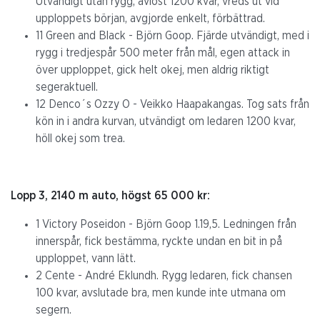
Utvändigt utan rygg, avlöst 1200 kvar, vreds ut vid
upploppets början, avgjorde enkelt, förbättrad.
11 Green and Black - Björn Goop. Fjärde utvändigt, med i
rygg i tredjespår 500 meter från mål, egen attack in
över upploppet, gick helt okej, men aldrig riktigt
segeraktuell.
12 Denco´s Ozzy O - Veikko Haapakangas. Tog sats från
kön in i andra kurvan, utvändigt om ledaren 1200 kvar,
höll okej som trea.
Lopp 3, 2140 m auto, högst 65 000 kr:
1 Victory Poseidon - Björn Goop 1.19,5. Ledningen från
innerspår, fick bestämma, ryckte undan en bit in på
upploppet, vann lätt.
2 Cente - André Eklundh. Rygg ledaren, fick chansen
100 kvar, avslutade bra, men kunde inte utmana om
segern.