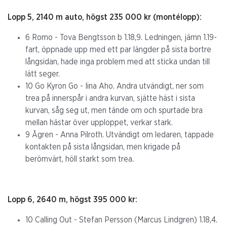
Lopp 5, 2140 m auto, högst 235 000 kr (montélopp):
6 Romo - Tova Bengtsson b 1.18,9. Ledningen, jämn 1.19-
fart, öppnade upp med ett par längder på sista bortre
långsidan, hade inga problem med att sticka undan till
lätt seger.
10 Go Kyron Go - Iina Aho. Andra utvändigt, ner som
trea på innerspår i andra kurvan, sjätte häst i sista
kurvan, såg seg ut, men tände om och spurtade bra
mellan hästar över upploppet, verkar stark.
9 Ågren - Anna Pilroth. Utvändigt om ledaren, tappade
kontakten på sista långsidan, men krigade på
berömvärt, höll starkt som trea.
Lopp 6, 2640 m, högst 395 000 kr:
10 Calling Out - Stefan Persson (Marcus Lindgren) 1.18,4.