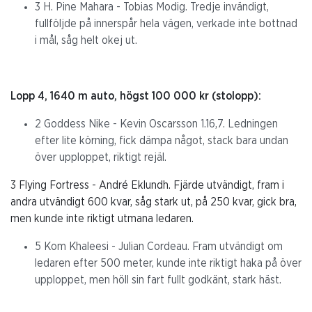
3 H. Pine Mahara - Tobias Modig. Tredje invändigt,
fullföljde på innerspår hela vägen, verkade inte bottnad
i mål, såg helt okej ut.
Lopp 4, 1640 m auto, högst 100 000 kr (stolopp):
2 Goddess Nike - Kevin Oscarsson 1.16,7. Ledningen
efter lite körning, fick dämpa något, stack bara undan
över upploppet, riktigt rejäl.
3 Flying Fortress - André Eklundh. Fjärde utvändigt, fram i
andra utvändigt 600 kvar, såg stark ut, på 250 kvar, gick bra,
men kunde inte riktigt utmana ledaren.
5 Kom Khaleesi - Julian Cordeau. Fram utvändigt om
ledaren efter 500 meter, kunde inte riktigt haka på över
upploppet, men höll sin fart fullt godkänt, stark häst.