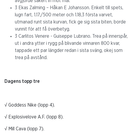
avgjorde säkert in mot mål.
3 Ekas Zalming – Håkan E Johansson. Enkelt till spets,
lugn fart, 1.17,/500 meter och 1.18,3 första varvet,
utmanad runt sista kurvan, fick ge sig sista biten, borde
vunnit för att få överbetyg.
3 Carlitos Venere - Guiseppe Lubrano. Trea på innerspår,
ut i andra ytter i rygg på blivande vinnaren 800 kvar,
tappade ett par längder redan i sista sväng, okej som
trea på avstånd.
Dagens topp tre
√ Goddess Nike (lopp 4).
√ Explosivelove A.F. (lopp 8).
√ Mill Cava (lopp 7).