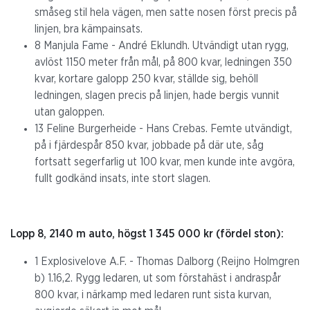
småseg stil hela vägen, men satte nosen först precis på
linjen, bra kämpainsats.
8 Manjula Fame - André Eklundh. Utvändigt utan rygg,
avlöst 1150 meter från mål, på 800 kvar, ledningen 350
kvar, kortare galopp 250 kvar, ställde sig, behöll
ledningen, slagen precis på linjen, hade bergis vunnit
utan galoppen.
13 Feline Burgerheide - Hans Crebas. Femte utvändigt,
på i fjärdespår 850 kvar, jobbade på där ute, såg
fortsatt segerfarlig ut 100 kvar, men kunde inte avgöra,
fullt godkänd insats, inte stort slagen.
Lopp 8, 2140 m auto, högst 1 345 000 kr (fördel ston):
1 Explosivelove A.F. - Thomas Dalborg (Reijno Holmgren
b) 1.16,2. Rygg ledaren, ut som förstahäst i andraspår
800 kvar, i närkamp med ledaren runt sista kurvan,