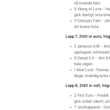
så lovande häst.
9 Viking of Love - Ha
gick duktigt sista bite
11 Stensjös Farit - Jo
att kunna hota.
Lopp 7, 2140 m auto, hög
3 Jameson K.W. - Andr
upploppet, intressant
9 Daniel S.H. - Kim E
hela vägen.
1 Abel Lock -Thomas D
länge, invändig lucka 
Lopp 8, 2140 m volt, hög
2 First Euro - Fredri
gick undan säkert, po
7 Jesithappend - Stef