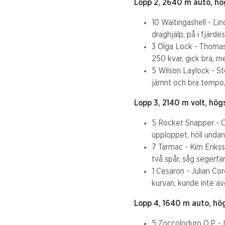
Lopp 2, 2640 m auto, hö
10 Waitingashell - Li
draghjälp, på i fjärd
3 Olga Lock - Thomas 
250 kvar, gick bra, me
5 Wilson Laylock - St
jämnt och bra tempo, s
Lopp 3, 2140 m volt, hög
5 Rocket Snapper - Ca
upploppet, höll undan 
7 Tarmac - Kim Erikss
två spår, såg segerfar
1 Cesaron - Julian Cor
kurvan, kunde inte av
Lopp 4, 1640 m auto, hö
5 Zoccoloduro O.P. - 