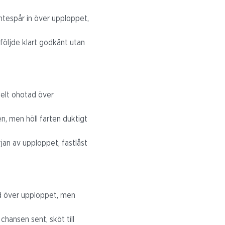
emtespår in över upploppet,
lföljde klart godkänt utan
helt ohotad över
n, men höll farten duktigt
jan av upploppet, fastlåst
nad över upploppet, men
hansen sent, sköt till