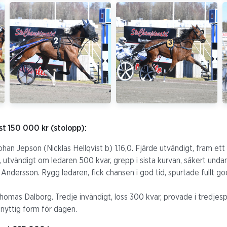
st 150 000 kr (stolopp):
 Johan Jepson (Nicklas Hellqvist b) 1.16,0. Fjärde utvändigt, fram et
n, utvändigt om ledaren 500 kvar, grepp i sista kurvan, säkert und
 J Andersson. Rygg ledaren, fick chansen i god tid, spurtade fullt g
homas Dalborg. Tredje invändigt, loss 300 kvar, provade i tredjesp
nyttig form för dagen.