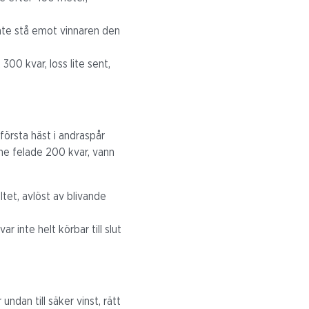
inte stå emot vinnaren den
300 kvar, loss lite sent,
första häst i andraspår
nne felade 200 kvar, vann
tet, avlöst av blivande
 inte helt körbar till slut
ndan till säker vinst, rätt