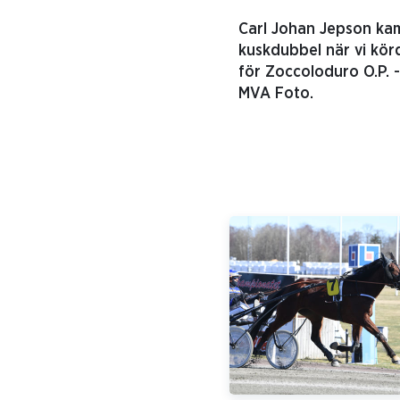
Carl Johan Jepson ka
kuskdubbel när vi kör
för Zoccoloduro O.P. -
MVA Foto.