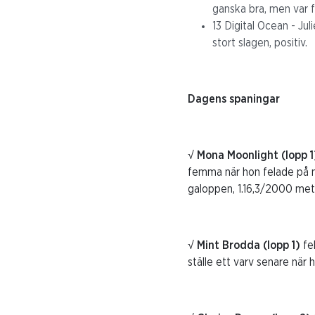
ganska bra, men var fö
13 Digital Ocean - Jul
stort slagen, positiv.
Dagens spaningar
√ Mona Moonlight (lopp 1
femma när hon felade på n
galoppen, 1.16,3/2000 mete
√ Mint Brodda (lopp 1)
fe
ställe ett varv senare när 