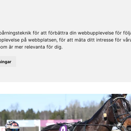
rningsteknik för att förbättra din webbupplevelse för fö
upplevelse på webbplatsen
,
för att mäta ditt intresse för vå
som är mer relevanta för dig
.
ningar