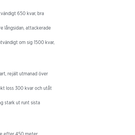
tvändigt 650 kvar, bra
re långsidan, attackerade
utvändigt om sig 1500 kvar,
art, rejält utmanad över
ekt loss 300 kvar och utåt
g stark ut runt sista
te efter 450 meter,