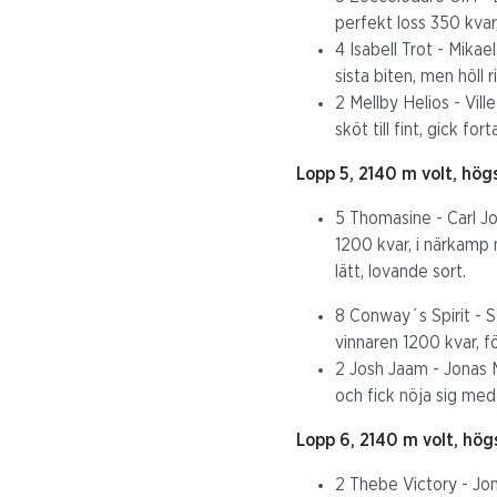
perfekt loss 350 kvar
4 Isabell Trot - Mika
sista biten, men höll r
2 Mellby Helios - Vill
sköt till fint, gick fo
Lopp 5, 2140 m volt, hög
5 Thomasine - Carl Jo
1200 kvar, i närkamp 
lätt, lovande sort.
8 Conway´s Spirit - S
vinnaren 1200 kvar, fö
2 Josh Jaam - Jonas M
och fick nöja sig med
Lopp 6, 2140 m volt, hög
2 Thebe Victory - Jon