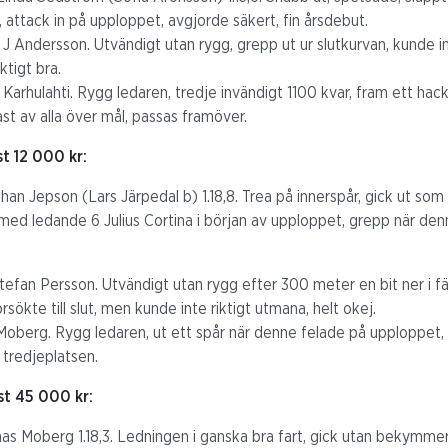
, attack in på upploppet, avgjorde säkert, fin årsdebut.
el J Andersson. Utvändigt utan rygg, grepp ut ur slutkurvan, kunde 
iktigt bra.
e Karhulahti. Rygg ledaren, tredje invändigt 1100 kvar, fram ett hack 
rtast av alla över mål, passas framöver.
st 12 000 kr:
han Jepson (Lars Järpedal b) 1.18,8. Trea på innerspår, gick ut som 
med ledande 6 Julius Cortina i början av upploppet, grepp när de
tefan Persson. Utvändigt utan rygg efter 300 meter en bit ner i fäl
rsökte till slut, men kunde inte riktigt utmana, helt okej.
oberg. Rygg ledaren, ut ett spår när denne felade på upploppet, var
 tredjeplatsen.
st 45 000 kr:
as Moberg 1.18,3. Ledningen i ganska bra fart, gick utan bekymmer u