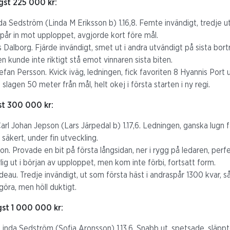
gst 225 000 kr:
nda Sedström (Linda M Eriksson b) 1.16,8. Femte invändigt, tredje u
espår in mot upploppet, avgjorde kort före mål.
Dalborg. Fjärde invändigt, smet ut i andra utvändigt på sista bort
n kunde inte riktigt stå emot vinnaren sista biten.
efan Persson. Kvick iväg, ledningen, fick favoriten 8 Hyannis Port 
lagen 50 meter från mål, helt okej i första starten i ny regi.
st 300 000 kr:
rl Johan Jepson (Lars Järpedal b) 1.17,6. Ledningen, ganska lugn f
säkert, under fin utveckling.
on. Provade en bit på första långsidan, ner i rygg på ledaren, perf
lig ut i början av upploppet, men kom inte förbi, fortsatt form.
deau. Tredje invändigt, ut som första häst i andraspår 1300 kvar, så
göra, men höll duktigt.
gst 1 000 000 kr:
Linda Sedström (Sofia Aronsson) 1.13,6. Snabb ut, spetsade, släpp