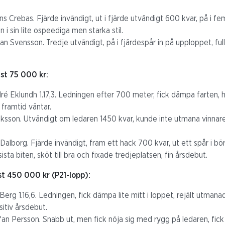
ns Crebas. Fjärde invändigt, ut i fjärde utvändigt 600 kvar, på i f
n i sin lite ospeediga men starka stil.
han Svensson. Tredje utvändigt, på i fjärdespår in på upploppet, ful
st 75 000 kr:
é Eklundh 1.17,3. Ledningen efter 700 meter, fick dämpa farten, 
 framtid väntar.
riksson. Utvändigt om ledaren 1450 kvar, kunde inte utmana vinnare
alborg. Fjärde invändigt, fram ett hack 700 kvar, ut ett spår i bör
sista biten, sköt till bra och fixade tredjeplatsen, fin årsdebut.
st 450 000 kr (P21-lopp):
k Berg 1.16,6. Ledningen, fick dämpa lite mitt i loppet, rejält utma
sitiv årsdebut.
an Persson. Snabb ut, men fick nöja sig med rygg på ledaren, fick c