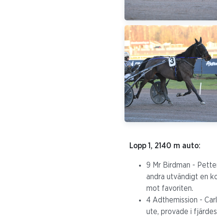
Lopp 1, 2140 m auto:
9 Mr Birdman - Petter
andra utvändigt en ko
mot favoriten.
4 Adthemission - Carl
ute, provade i fjärde