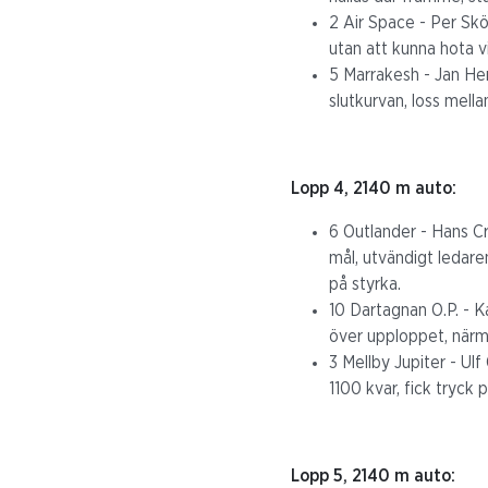
2 Air Space - Per Sköl
utan att kunna hota v
5 Marrakesh - Jan Hen
slutkurvan, loss mella
Lopp 4, 2140 m auto:
6 Outlander - Hans Cr
mål, utvändigt ledare
på styrka.
10 Dartagnan O.P. - Ka
över upploppet, närma
3 Mellby Jupiter - Ul
1100 kvar, fick tryck 
Lopp 5, 2140 m auto: