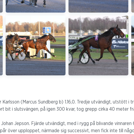
 Karlsson (Marcus Sundberg b) 1.16,0. Tredje utvändigt, utstött i tr
rt bit i slutsvängen, på igen 300 kvar, tog grepp cirka 40 meter f
 Johan Jepson. Fjärde utvändigt, med i rygg på blivande vinnaren
spår över upploppet, närmade sig successivt, men fick inte till nå