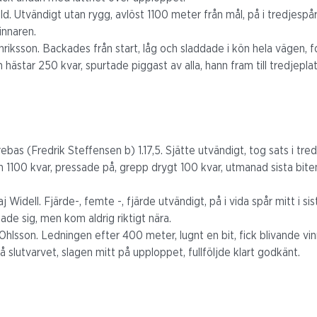
d. Utvändigt utan rygg, avlöst 1100 meter från mål, på i tredjespår 
innaren.
riksson. Backades från start, låg och sladdade i kön hela vägen, fo
n hästar 250 kvar, spurtade piggast av alla, hann fram till tredjepla
ebas (Fredrik Steffensen b) 1.17,5. Sjätte utvändigt, tog sats i tr
n 1100 kvar, pressade på, grepp drygt 100 kvar, utmanad sista bite
j Widell. Fjärde-, femte -, fjärde utvändigt, på i vida spår mitt i s
de sig, men kom aldrig riktigt nära.
f Ohlsson. Ledningen efter 400 meter, lugnt en bit, fick blivande v
på slutvarvet, slagen mitt på upploppet, fullföljde klart godkänt.