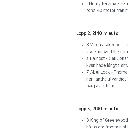
1 Henry Palema - Hans
först 40 meter från må
Lopp 2, 2140 m auto:
8 Vikens Takecool - J
stack undan till en s
3 Earnest - Carl Johan
kvar, hade långt fram,
7 Abel Lock - Thomas 
ner i andra utvändigt 
okej avslutning.
Lopp 3, 2140 m auto:
8 King of Greenwood -
hållas där framme, s