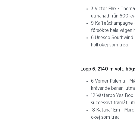
3 Victor Flax - Thoma
utmanad från 600 kvar 
9 Kaffeåchampagne - 
försökte hela vägen h
6 Unesco Southwind - K
höll okej som trea.
Lopp 6, 2140 m volt, hög
6 Verner Palema - Mik
krävande banan, utman
12 Västerbo Yes Box -
successivt framåt, ut
8 Katana´Em - Marc El
okej som trea.