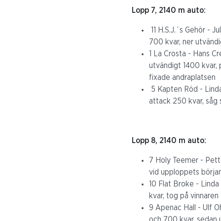
Lopp 7, 2140 m auto:
11 H.S.J.´s Gehör - Ju
700 kvar, ner utvändi
1 La Crosta - Hans Cre
utvändigt 1400 kvar, 
fixade andraplatsen
5 Kapten Röd - Linda 
attack 250 kvar, såg s
Lopp 8, 2140 m auto:
7 Holy Teemer - Petter
vid upploppets början 
10 Flat Broke - Linda
kvar, tog på vinnaren s
9 Apenac Hall - Ulf O
och 700 kvar, sedan ut