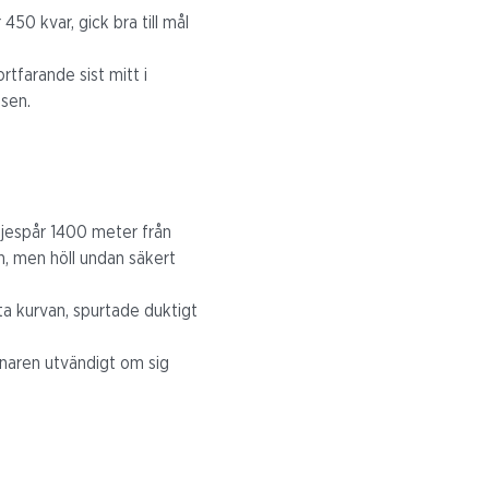
450 kvar, gick bra till mål
rtfarande sist mitt i
tsen.
edjespår 1400 meter från
n, men höll undan säkert
ista kurvan, spurtade duktigt
innaren utvändigt om sig