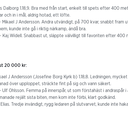
s Dalborg 1.18,9. Bra med från start, enkelt till spets efter 400 me
och in i mål, aldrig hotad, ett löfte.
Mikael J Andersson. Andra utvändigt, på 700 kvar, snabbt fram u
em, kunde inte gå i riktig närkamp, ändå bra.
aj Widell. Snabbast ut, släppte välvilligt till favoriten efter 400 m
st 20 000 kr:
ael J Andersson (Josefine Borg Kyrk b) 1.18,8. Ledningen, mycket l
ad över upploppet, sträckte fint på sig och vann säkert.
 Ulf Ohlsson. Femma på innerspår, ut som förstahäst i andraspår i 
manade rejält sista biten, men kom inte förbi, klart godkänd.
ias. Tredje invändigt, rygg ledaren på slutvarvet, kunde inte haka p