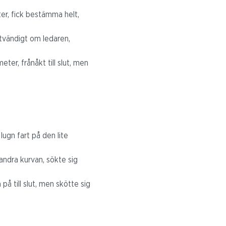
ter, fick bestämma helt,
tvändigt om ledaren,
eter, frånåkt till slut, men
ugn fart på den lite
andra kurvan, sökte sig
å till slut, men skötte sig