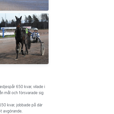
edjespår 650 kvar, vilade i
rån mål och försvarade sig
 650 kvar, jobbade på där
got avgörande.