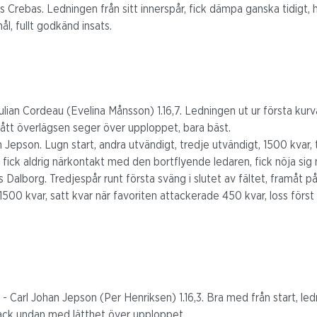
 Crebas. Ledningen från sitt innerspår, fick dämpa ganska tidigt, 
l, fullt godkänd insats.
ulian Cordeau (Evelina Månsson) 1.16,7. Ledningen ut ur första kurv
mått överlägsen seger över upploppet, bara bäst.
 Jepson. Lugn start, andra utvändigt, tredje utvändigt, 1500 kvar, t
 fick aldrig närkontakt med den bortflyende ledaren, fick nöja sig 
Dalborg. Tredjespår runt första sväng i slutet av fältet, framåt på
1500 kvar, satt kvar när favoriten attackerade 450 kvar, loss först
 Carl Johan Jepson (Per Henriksen) 1.16,3. Bra med från start, led
tack undan med lätthet över upploppet.