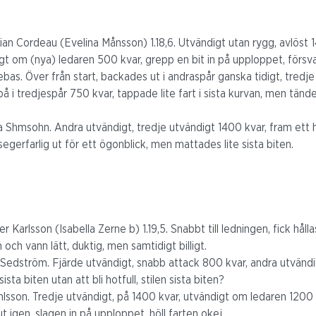
lian Cordeau (Evelina Månsson) 1.18,6. Utvändigt utan rygg, avlöst 1
gt om (nya) ledaren 500 kvar, grepp en bit in på upploppet, försva
bas. Över från start, backades ut i andraspår ganska tidigt, tredje
på i tredjespår 750 kvar, tappade lite fart i sista kurvan, men tä
Shmsohn. Andra utvändigt, tredje utvändigt 1400 kvar, fram ett hac
egerfarlig ut för ett ögonblick, men mattades lite sista biten.
 Karlsson (Isabella Zerne b) 1.19,5. Snabbt till ledningen, fick hålla
och vann lätt, duktig, men samtidigt billigt.
 Sedström. Fjärde utvändigt, snabb attack 800 kvar, andra utvänd
ista biten utan att bli hotfull, stilen sista biten?
hlsson. Tredje utvändigt, på 1400 kvar, utvändigt om ledaren 1200 
 igen, slagen in på upploppet, höll farten okej.