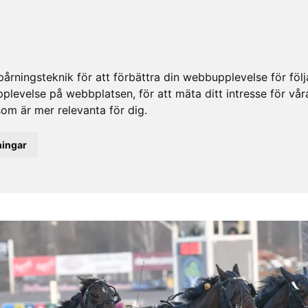
rningsteknik för att förbättra din webbupplevelse för fö
upplevelse på webbplatsen
,
för att mäta ditt intresse för vå
som är mer relevanta för dig
.
ningar