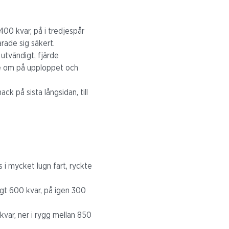
400 kvar, på i tredjespår
rade sig säkert.
 utvändigt, fjärde
nde om på upploppet och
k på sista långsidan, till
s i mycket lugn fart, ryckte
igt 600 kvar, på igen 300
kvar, ner i rygg mellan 850