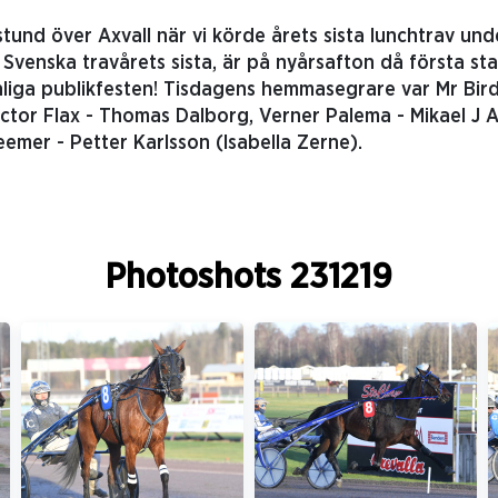
tund över Axvall när vi körde årets sista lunchtrav und
t Svenska travårets sista, är på nyårsafton då första sta
iga publikfesten! Tisdagens hemmasegrare var Mr Bird
ctor Flax - Thomas Dalborg, Verner Palema - Mikael J 
emer - Petter Karlsson (Isabella Zerne).
Photoshots 231219