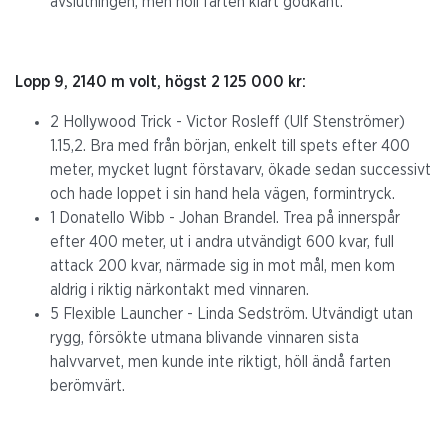
avslutningen, men höll farten klart godkänt.
Lopp 9, 2140 m volt, högst 2 125 000 kr:
2 Hollywood Trick - Victor Rosleff (Ulf Stenströmer)
1.15,2. Bra med från början, enkelt till spets efter 400
meter, mycket lugnt förstavarv, ökade sedan successivt
och hade loppet i sin hand hela vägen, formintryck.
1 Donatello Wibb - Johan Brandel. Trea på innerspår
efter 400 meter, ut i andra utvändigt 600 kvar, full
attack 200 kvar, närmade sig in mot mål, men kom
aldrig i riktig närkontakt med vinnaren.
5 Flexible Launcher - Linda Sedström. Utvändigt utan
rygg, försökte utmana blivande vinnaren sista
halvvarvet, men kunde inte riktigt, höll ändå farten
berömvärt.