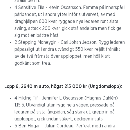
strålande fin.
4 Sensitive Tile - Kevin Oscarsson. Femma på innerspår i
pärlbandet, ut i andra ytter inför slutvarvet, av med
draghjälpen 600 kvar, ryggade nya ledaren runt sista
sväng, attack 200 kvar, gick strålande bra men fick ge
sig mot en bättre häst.
2 Stepping Moneygirl - Carl Johan Jepson. Rygg ledaren,
påpassligt ut i andra utvändigt 550 kvar, rejält frånåkt
av de två främsta över upploppet, men höll klart
godkänt som trea.
Lopp 6, 2640 m auto, högst 215 000 kr (Ungdomslopp):
4 Hilding Tif - Jennifer L Oscarsson (Magnus Dahlén)
1.15,5. Utvändigt utan rygg hela vägen, pressade på
ledaren på sista långsidan, såg stark ut, grepp in på
upploppet, gick undan säkert, gedigen insats.
5 Ben Hogan - Julian Cordeau. Perfekt med i andra