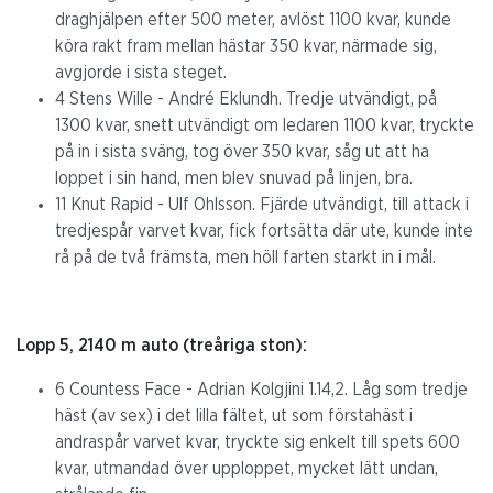
draghjälpen efter 500 meter, avlöst 1100 kvar, kunde
köra rakt fram mellan hästar 350 kvar, närmade sig,
avgjorde i sista steget.
4 Stens Wille - André Eklundh. Tredje utvändigt, på
1300 kvar, snett utvändigt om ledaren 1100 kvar, tryckte
på in i sista sväng, tog över 350 kvar, såg ut att ha
loppet i sin hand, men blev snuvad på linjen, bra.
11 Knut Rapid - Ulf Ohlsson. Fjärde utvändigt, till attack i
tredjespår varvet kvar, fick fortsätta där ute, kunde inte
rå på de två främsta, men höll farten starkt in i mål.
Lopp 5, 2140 m auto (treåriga ston):
6 Countess Face - Adrian Kolgjini 1.14,2. Låg som tredje
häst (av sex) i det lilla fältet, ut som förstahäst i
andraspår varvet kvar, tryckte sig enkelt till spets 600
kvar, utmandad över upploppet, mycket lätt undan,