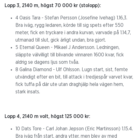
Lopp 3, 2140 m, högst 70 000 kr (stolopp):
4 Oasis Tara - Stefan Persson (Josefine Ivehag) 1.16,3.
Bra iväg, rygg ledaren, körde till sig spets efter 550
meter, fick en tryckare i andra kurvan, varvade på 1.14,7,
utmanad till slut, gick ärligt undan, bra gjort.
5 Eternal Queen - Mikael J Andersson. Ledningen,
släppte välvilligt till blivande vinnaren 1600 kvar, fick
aldrig se dagens ljus som tvåa.
8 Galina Diamond - Ulf Ohlsson. Lugn start, sist, femte
utvändigt efter en bit, till attack i tredjespår varvet kvar,
fick tuffa på där ute utan draghjälp hela vägen hem,
stark insats.
Lopp 4, 2140 m volt, högst 125 000 kr:
10 Dats Tore - Carl Johan Jepson (Eric Martinsson) 1.15.4.
Bra iväg från start, andra ytter, men blev av med