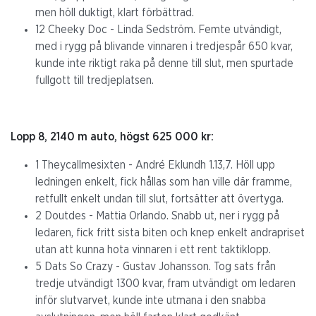
men höll duktigt, klart förbättrad.
12 Cheeky Doc - Linda Sedström. Femte utvändigt,
med i rygg på blivande vinnaren i tredjespår 650 kvar,
kunde inte riktigt raka på denne till slut, men spurtade
fullgott till tredjeplatsen.
Lopp 8, 2140 m auto, högst 625 000 kr:
1 Theycallmesixten - André Eklundh 1.13,7. Höll upp
ledningen enkelt, fick hållas som han ville där framme,
retfullt enkelt undan till slut, fortsätter att övertyga.
2 Doutdes - Mattia Orlando. Snabb ut, ner i rygg på
ledaren, fick fritt sista biten och knep enkelt andrapriset
utan att kunna hota vinnaren i ett rent taktiklopp.
5 Dats So Crazy - Gustav Johansson. Tog sats från
tredje utvändigt 1300 kvar, fram utvändigt om ledaren
inför slutvarvet, kunde inte utmana i den snabba