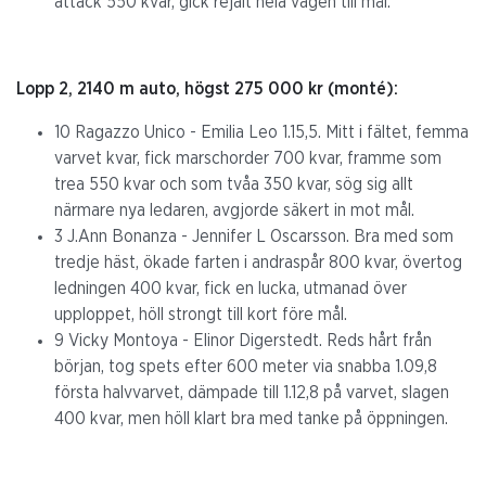
attack 550 kvar, gick rejält hela vägen till mål.
Lopp 2, 2140 m auto, högst 275 000 kr (monté):
10 Ragazzo Unico - Emilia Leo 1.15,5. Mitt i fältet, femma
varvet kvar, fick marschorder 700 kvar, framme som
trea 550 kvar och som tvåa 350 kvar, sög sig allt
närmare nya ledaren, avgjorde säkert in mot mål.
3 J.Ann Bonanza - Jennifer L Oscarsson. Bra med som
tredje häst, ökade farten i andraspår 800 kvar, övertog
ledningen 400 kvar, fick en lucka, utmanad över
upploppet, höll strongt till kort före mål.
9 Vicky Montoya - Elinor Digerstedt. Reds hårt från
början, tog spets efter 600 meter via snabba 1.09,8
första halvvarvet, dämpade till 1.12,8 på varvet, slagen
400 kvar, men höll klart bra med tanke på öppningen.