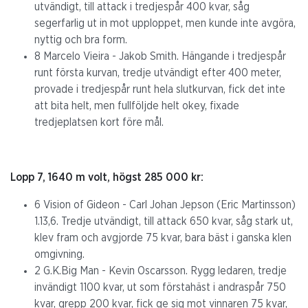
utvändigt, till attack i tredjespår 400 kvar, såg
segerfarlig ut in mot upploppet, men kunde inte avgöra,
nyttig och bra form.
8 Marcelo Vieira - Jakob Smith. Hängande i tredjespår
runt första kurvan, tredje utvändigt efter 400 meter,
provade i tredjespår runt hela slutkurvan, fick det inte
att bita helt, men fullföljde helt okey, fixade
tredjeplatsen kort före mål.
Lopp 7, 1640 m volt, högst 285 000 kr:
6 Vision of Gideon - Carl Johan Jepson (Eric Martinsson)
1.13,6. Tredje utvändigt, till attack 650 kvar, såg stark ut,
klev fram och avgjorde 75 kvar, bara bäst i ganska klen
omgivning.
2 G.K.Big Man - Kevin Oscarsson. Rygg ledaren, tredje
invändigt 1100 kvar, ut som förstahäst i andraspår 750
kvar, grepp 200 kvar, fick ge sig mot vinnaren 75 kvar,