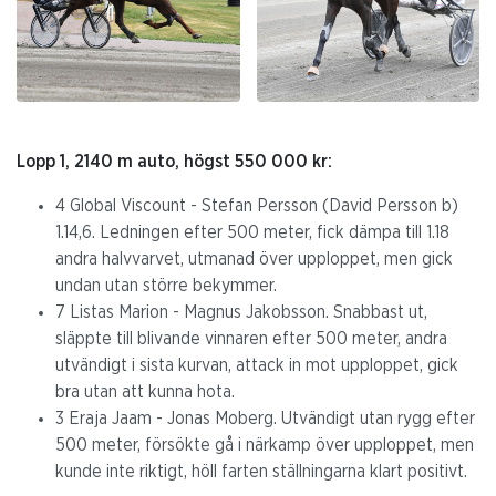
Lopp 1, 2140 m auto, högst 550 000 kr:
4 Global Viscount - Stefan Persson (David Persson b)
1.14,6. Ledningen efter 500 meter, fick dämpa till 1.18
andra halvvarvet, utmanad över upploppet, men gick
undan utan större bekymmer.
7 Listas Marion - Magnus Jakobsson. Snabbast ut,
släppte till blivande vinnaren efter 500 meter, andra
utvändigt i sista kurvan, attack in mot upploppet, gick
bra utan att kunna hota.
3 Eraja Jaam - Jonas Moberg. Utvändigt utan rygg efter
500 meter, försökte gå i närkamp över upploppet, men
kunde inte riktigt, höll farten ställningarna klart positivt.