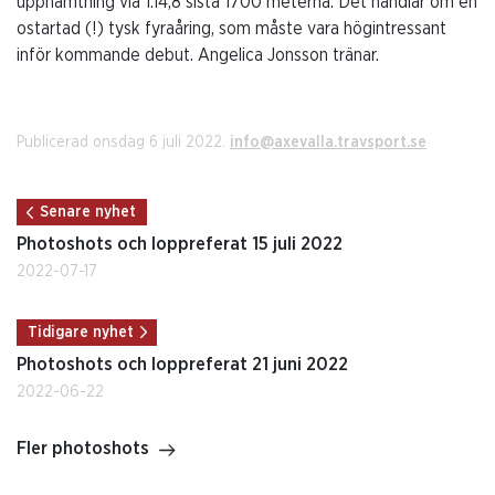
upphämtning via 1.14,8 sista 1700 meterna. Det handlar om en
ostartad (!) tysk fyraåring, som måste vara högintressant
inför kommande debut. Angelica Jonsson tränar.
Publicerad onsdag 6 juli 2022.
info@axevalla.travsport.se
Senare nyhet
Photoshots och loppreferat 15 juli 2022
2022-07-17
Tidigare nyhet
Photoshots och loppreferat 21 juni 2022
2022-06-22
Fler photoshots