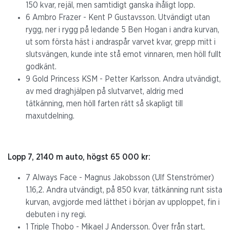
150 kvar, rejäl, men samtidigt ganska ihåligt lopp.
6 Ambro Frazer - Kent P Gustavsson. Utvändigt utan
rygg, ner i rygg på ledande 5 Ben Hogan i andra kurvan,
ut som första häst i andraspår varvet kvar, grepp mitt i
slutsvängen, kunde inte stå emot vinnaren, men höll fullt
godkänt.
9 Gold Princess KSM - Petter Karlsson. Andra utvändigt,
av med draghjälpen på slutvarvet, aldrig med
tätkänning, men höll farten rätt så skapligt till
maxutdelning.
Lopp 7, 2140 m auto, högst 65 000 kr:
7 Always Face - Magnus Jakobsson (Ulf Stenströmer)
1.16,2. Andra utvändigt, på 850 kvar, tätkänning runt sista
kurvan, avgjorde med lätthet i början av upploppet, fin i
debuten i ny regi.
1 Triple Thobo - Mikael J Andersson. Över från start,