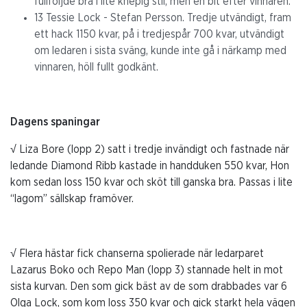
fullföljde bra i lite knepig stil, men en bit efter vinnaren.
13 Tessie Lock - Stefan Persson. Tredje utvändigt, fram
ett hack 1150 kvar, på i tredjespår 700 kvar, utvändigt
om ledaren i sista sväng, kunde inte gå i närkamp med
vinnaren, höll fullt godkänt.
Dagens spaningar
√ Liza Bore (lopp 2) satt i tredje invändigt och fastnade när
ledande Diamond Ribb kastade in handduken 550 kvar, Hon
kom sedan loss 150 kvar och sköt till ganska bra. Passas i lite
“lagom” sällskap framöver.
√ Flera hästar fick chanserna spolierade när ledarparet
Lazarus Boko och Repo Man (lopp 3) stannade helt in mot
sista kurvan. Den som gick bäst av de som drabbades var 6
Olga Lock, som kom loss 350 kvar och gick starkt hela vägen