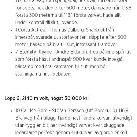
1.17,5. Bra iväg från springspår, fick svar, fortsatte köra
för spets, fick den efter 600 meter, dämpade från 1.13,8
första 500 meterna till 1.18,1 första varvet, hade allt
under kontroll till slut, lovande.
1 Corsa Astrea - Thomas Dalborg. Snabb ut från
innerspår, svarade ut storfavoriten, släppte efter 600
meter, hakade på bra till slut, intressant framöver.
7 Eternity Rhyme - André Eklundh. Trea på innerspår, ut
som första häst i andraspår 900 kvar, kunde inte gå i
närkamp med stallkamraten till slut, men höll
ställningarna fint i debuten.
Lopp 6, 2140 m volt, högst 30 000 kr:
10 Call Me Bore - Stefan Persson (Ulf Borekull b) 1.16,8.
Bra iväg från tillägg, fjärde häst i andra kurvan, utvändigt
utan rygg en bit, ner invändigt varvet kvar, skuggade
ledarparet perfekt genom slutkurvan, avgjorde enkelt