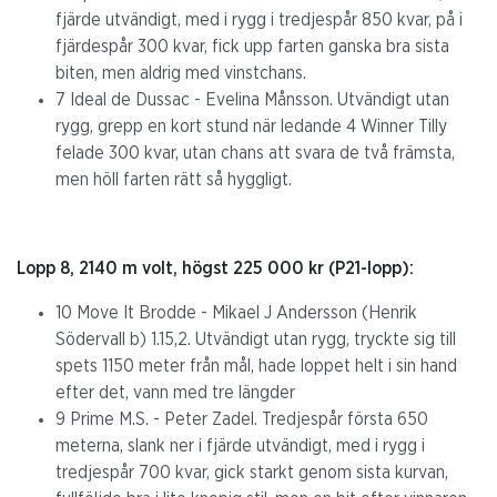
fjärde utvändigt, med i rygg i tredjespår 850 kvar, på i
fjärdespår 300 kvar, fick upp farten ganska bra sista
biten, men aldrig med vinstchans.
7 Ideal de Dussac - Evelina Månsson. Utvändigt utan
rygg, grepp en kort stund när ledande 4 Winner Tilly
felade 300 kvar, utan chans att svara de två främsta,
men höll farten rätt så hyggligt.
Lopp 8, 2140 m volt, högst 225 000 kr (P21-lopp):
10 Move It Brodde - Mikael J Andersson (Henrik
Södervall b) 1.15,2. Utvändigt utan rygg, tryckte sig till
spets 1150 meter från mål, hade loppet helt i sin hand
efter det, vann med tre längder
9 Prime M.S. - Peter Zadel. Tredjespår första 650
meterna, slank ner i fjärde utvändigt, med i rygg i
tredjespår 700 kvar, gick starkt genom sista kurvan,