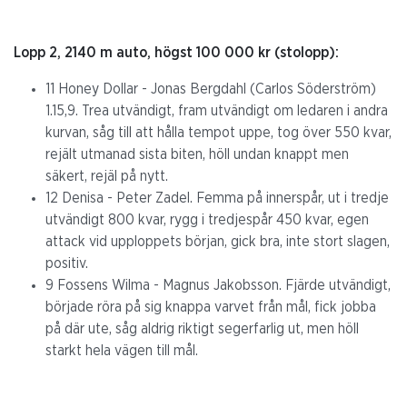
Lopp 2, 2140 m auto, högst 100 000 kr (stolopp):
11 Honey Dollar - Jonas Bergdahl (Carlos Söderström)
1.15,9. Trea utvändigt, fram utvändigt om ledaren i andra
kurvan, såg till att hålla tempot uppe, tog över 550 kvar,
rejält utmanad sista biten, höll undan knappt men
säkert, rejäl på nytt.
12 Denisa - Peter Zadel. Femma på innerspår, ut i tredje
utvändigt 800 kvar, rygg i tredjespår 450 kvar, egen
attack vid upploppets början, gick bra, inte stort slagen,
positiv.
9 Fossens Wilma - Magnus Jakobsson. Fjärde utvändigt,
började röra på sig knappa varvet från mål, fick jobba
på där ute, såg aldrig riktigt segerfarlig ut, men höll
starkt hela vägen till mål.