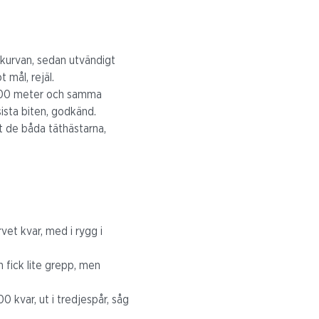
 kurvan, sedan utvändigt
 mål, rejäl.
8/500 meter och samma
ista biten, godkänd.
tt de båda täthästarna,
vet kvar, med i rygg i
h fick lite grepp, men
0 kvar, ut i tredjespår, såg