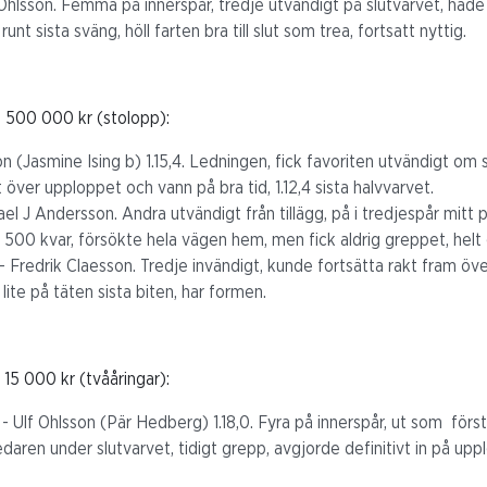
 Ohlsson. Femma på innerspår, tredje utvändigt på slutvarvet, hade 
t sista sväng, höll farten bra till slut som trea, fortsatt nyttig.
t 500 000 kr (stolopp):
n (Jasmine Ising b) 1.15,4. Ledningen, fick favoriten utvändigt om s
 över upploppet och vann på bra tid, 1.12,4 sista halvvarvet.
l J Andersson. Andra utvändigt från tillägg, på i tredjespår mitt p
500 kvar, försökte hela vägen hem, men fick aldrig greppet, helt 
 Fredrik Claesson. Tredje invändigt, kunde fortsätta rakt fram öv
ite på täten sista biten, har formen.
 15 000 kr (tvååringar):
 Ulf Ohlsson (Pär Hedberg) 1.18,0. Fyra på innerspår, ut som förs
ledaren under slutvarvet, tidigt grepp, avgjorde definitivt in på u