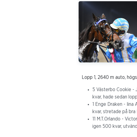
Lopp 1, 2640 m auto, hög
5 Västerbo Cookie - Jo
kvar, hade sedan loppet
1 Enge Draken - Iina
kvar, stretade på bra
11 M.T.Orlando - Victo
igen 500 kvar, utvändi