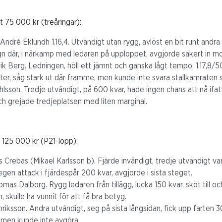
 75 000 kr (treåringar):
André Eklundh 1.16,4. Utvändigt utan rygg, avlöst en bit runt andra
ugn där, i närkamp med ledaren på upploppet, avgjorde säkert in mot
drik Berg. Ledningen, höll ett jämnt och ganska lågt tempo, 1.17,
er, såg stark ut där framme, men kunde inte svara stallkamraten s
Ohlsson. Tredje utvändigt, på 600 kvar, hade ingen chans att nå ifa
h grejade tredjeplatsen med liten marginal.
 125 000 kr (P21-lopp):
s Crebas (Mikael Karlsson b). Fjärde invändigt, tredje utvändigt var
egen attack i fjärdespår 200 kvar, avgjorde i sista steget.
mas Dalborg. Rygg ledaren från tillägg, lucka 150 kvar, sköt till oc
, skulle ha vunnit för att få bra betyg.
iksson. Andra utvändigt, seg på sista långsidan, fick upp farten 30
d, men kunde inte avgöra.