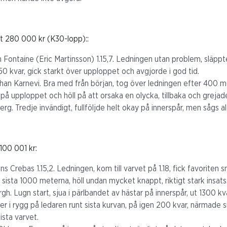
t 280 000 kr (K30-lopp)::
en Fontaine (Eric Martinsson) 1.15,7. Ledningen utan problem, släppte
50 kvar, gick starkt över upploppet och avgjorde i god tid.
han Karnevi. Bra med från början, tog över ledningen efter 400 me
t på upploppet och höll på att orsaka en olycka, tillbaka och grejad
Berg. Tredje invändigt, fullföljde helt okay på innerspår, men sågs 
100 001 kr:
ns Crebas 1.15,2. Ledningen, kom till varvet på 1.18, fick favoriten 
t sista 1000 meterna, höll undan mycket knappt, riktigt stark insats
h. Lugn start, sjua i pärlbandet av hästar på innerspår, ut 1300 k
ner i rygg på ledaren runt sista kurvan, på igen 200 kvar, närmade 
sista varvet.