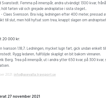
rd Svanstedt. Femma på innerspår, andra utvändigt 1300 kvar, från
, höll farten väl och grejade andraplatse i sista steget..
- Claes Svensson. Bra iväg, ledningen efter 400 meter, pressad a
nåkt till slut, men höll hyfsat som trea, knappt slagen om andrapriset
t 20 000 kr:
varsson 1.18,7. Ledningen, mycket lugn fart, gick undan enkelt till s
nstedt. Rygg ledaren, fullföljde skapligt en bit bakom vinnaren.
ik Berg. Trea på innerspår, ut i andra ytter 650 kvar, på 300 kvar, så
atsen.
ber 2021.
info@axevalla.travsport.se
erat 27 november 2021