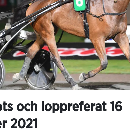
ts och loppreferat 16
r 2021