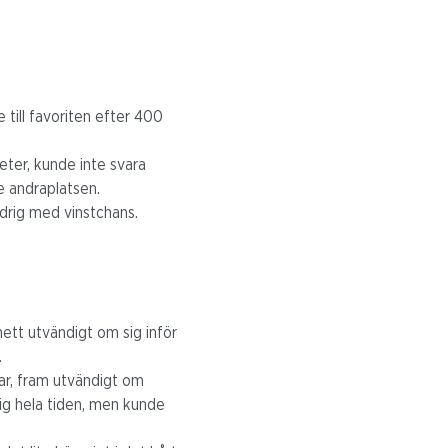
 till favoriten efter 400
ter, kunde inte svara
e andraplatsen.
aldrig med vinstchans.
snett utvändigt om sig inför
.
var, fram utvändigt om
sig hela tiden, men kunde