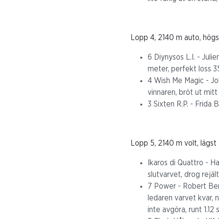
Lopp 4, 2140 m auto, högs
6 Diynysos L.I. - Juli
meter, perfekt loss 3
4 Wish Me Magic - Jo
vinnaren, bröt ut mit
3 Sixten R.P. - Frida 
Lopp 5, 2140 m volt, lägst 
Ikaros di Quattro - Ha
slutvarvet, drog rejäl
7 Power - Robert Berg
ledaren varvet kvar, 
inte avgöra, runt 1.12 