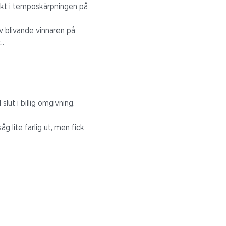
åkt i temposkärpningen på
v blivande vinnaren på
..
lut i billig omgivning.
g lite farlig ut, men fick