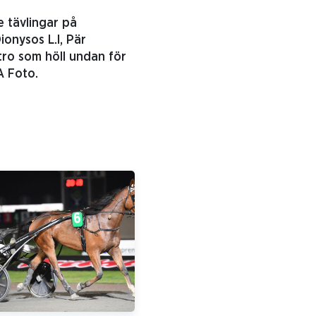
e tävlingar på
onysos L.I, Pär
tro som höll undan för
A Foto.