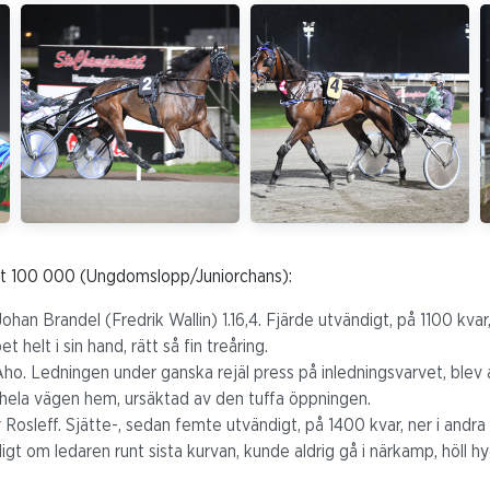
st 100 000 (Ungdomslopp/Juniorchans):
han Brandel (Fredrik Wallin) 1.16,4. Fjärde utvändigt, på 1100 kvar
 helt i sin hand, rätt så fin treåring.
 Aho. Ledningen under ganska rejäl press på inledningsvarvet, ble
 hela vägen hem, ursäktad av den tuffa öppningen.
r Rosleff. Sjätte-, sedan femte utvändigt, på 1400 kvar, ner i andra
gt om ledaren runt sista kurvan, kunde aldrig gå i närkamp, höll hy