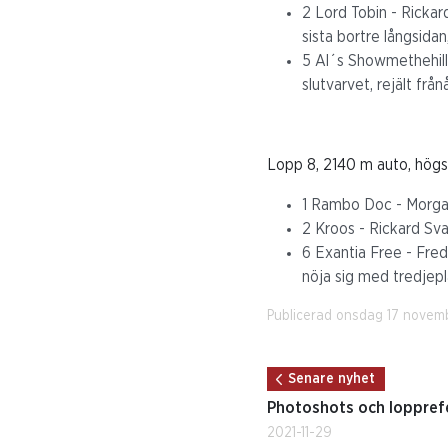
2 Lord Tobin - Ricka
sista bortre långsidan
5 Al´s Showmethehill 
slutvarvet, rejält frå
Lopp 8, 2140 m auto, högs
1 Rambo Doc - Morgan I
2 Kroos - Rickard Sva
6 Exantia Free - Fredr
nöja sig med tredjepl
Publicerad onsdag 17 novem
Senare nyhet
Photoshots och loppref
2021-11-29