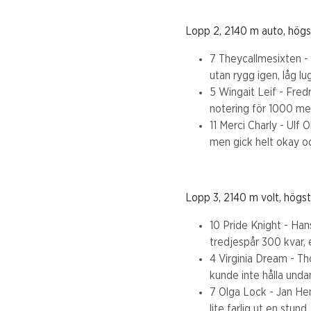
Lopp 2, 2140 m auto, högst
7 Theycallmesixten - 
utan rygg igen, låg l
5 Wingait Leif - Fre
notering för 1000 met
11 Merci Charly - Ulf 
men gick helt okay oc
Lopp 3, 2140 m volt, högst
10 Pride Knight - Han
tredjespår 300 kvar, 
4 Virginia Dream - Tho
kunde inte hålla undan
7 Olga Lock - Jan Henr
lite farlig ut en stun