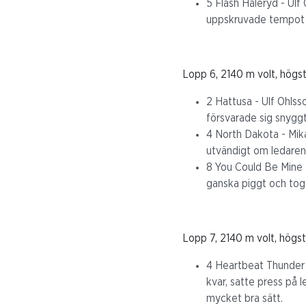
5 Flash Håleryd - Ulf
uppskruvade tempot run
Lopp 6, 2140 m volt, högs
2 Hattusa - Ulf Ohlsso
försvarade sig snyggt
4 North Dakota - Mikae
utvändigt om ledaren 
8 You Could Be Mine -
ganska piggt och tog l
Lopp 7, 2140 m volt, högst
4 Heartbeat Thunder -
kvar, satte press på 
mycket bra sätt.