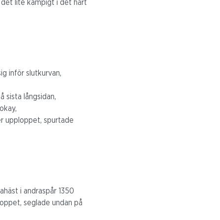
det lite kämpigt i det hårt
ig inför slutkurvan,
å sista långsidan,
okay,
er upploppet, spurtade
tahäst i andraspår 1350
pploppet, seglade undan på