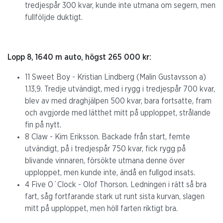
tredjespår 300 kvar, kunde inte utmana om segern, men
fullföljde duktigt.
Lopp 8, 1640 m auto, högst 265 000 kr:
11 Sweet Boy - Kristian Lindberg (Malin Gustavsson a)
1.13,9. Tredje utvändigt, med i rygg i tredjespår 700 kvar,
blev av med draghjälpen 500 kvar, bara fortsatte, fram
och avgjorde med lätthet mitt på upploppet, strålande
fin på nytt.
8 Claw - Kim Eriksson. Backade från start, femte
utvändigt, på i tredjespår 750 kvar, fick rygg på
blivande vinnaren, försökte utmana denne över
upploppet, men kunde inte, ändå en fullgod insats.
4 Five O´Clock - Olof Thorson. Ledningen i rätt så bra
fart, såg fortfarande stark ut runt sista kurvan, slagen
mitt på upploppet, men höll farten riktigt bra.