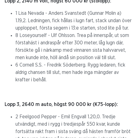
Lopp 2, 2140 m volt, högst 60 000 kr (stolopp):
1 Lisa Nevada - Anders Svanstedt (Gunnar Molin a)
1.19,2. Ledningen, fick hållas i lugn fart, stack undan över
upploppet, första segern i 13:e starten, stod lite på tur.
8 Loseyourself - Ulf Ohlsson. Trea på innerspår, ut som
förstahäst i andraspår efter 300 meter, låg lugn där,
försökte gå i närkamp med vinnaren sista halvvarvet,
men kunde inte, höll ändå sin position väl till slut.
6 Cornell S.S. - Fredrik Söderberg. Rygg ledaren, fick
aldrig chansen till slut, men hade inga mängder av
krafter i behåll.
Lopp 3, 2640 m auto, högst 90 000 kr (K75-lopp):
2 Feelgood Pepper - Emil Engvall 1.20,0. Tredje
utvändigt, med i rygg i tredjespår 550 kvar, kunde
fortsätta rakt fram i sista sväng då hästen framför bröt