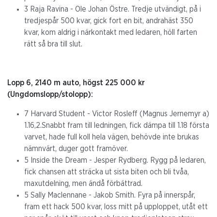
3 Raja Ravina - Ole Johan Östre. Tredje utvändigt, på i
tredjespår 500 kvar, gick fort en bit, andrahäst 350
kvar, kom aldrig i närkontakt med ledaren, höll farten
rätt så bra till slut.
Lopp 6, 2140 m auto, högst 225 000 kr
(Ungdomslopp/stolopp):
7 Harvard Student - Victor Rosleff (Magnus Jernemyr a)
1.16,2.Snabbt fram till ledningen, fick dämpa till 1.18 första
varvet, hade full koll hela vägen, behövde inte brukas
nämnvärt, duger gott framöver.
5 Inside the Dream - Jesper Rydberg. Rygg på ledaren,
fick chansen att sträcka ut sista biten och bli tvåa,
maxutdelning, men ändå förbättrad.
5 Sally Maclennane - Jakob Smith. Fyra på innerspår,
fram ett hack 500 kvar, loss mitt på upploppet, utåt ett