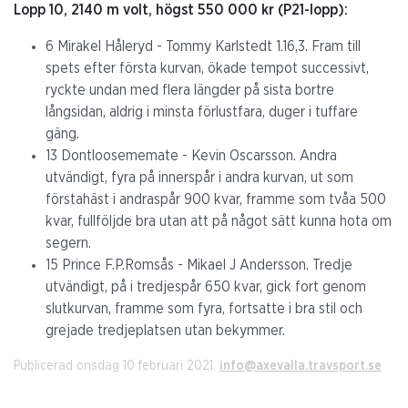
Lopp 10, 2140 m volt, högst 550 000 kr (P21-lopp):
6 Mirakel Håleryd - Tommy Karlstedt 1.16,3. Fram till
spets efter första kurvan, ökade tempot successivt,
ryckte undan med flera längder på sista bortre
långsidan, aldrig i minsta förlustfara, duger i tuffare
gäng.
13 Dontloosememate - Kevin Oscarsson. Andra
utvändigt, fyra på innerspår i andra kurvan, ut som
förstahäst i andraspår 900 kvar, framme som tvåa 500
kvar, fullföljde bra utan att på något sätt kunna hota om
segern.
15 Prince F.P.Romsås - Mikael J Andersson. Tredje
utvändigt, på i tredjespår 650 kvar, gick fort genom
slutkurvan, framme som fyra, fortsatte i bra stil och
grejade tredjeplatsen utan bekymmer.
Publicerad onsdag 10 februari 2021.
info@axevalla.travsport.se