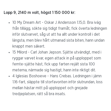
Lopp 9, 2140 m volt, högst 1 150 000 kr:
10 My Dream Art - Oskar J Andersson 1.15,0. Bra iväg
från tillägg, sökte sig tidigt framåt, fick överta ledningen
inför slutvarvet, såg ut att ha allt under kontroll i det
längsta, men blev hårt utmanad sista biten, hann undan
knappt men säkert.
15 Milord - Carl Johan Jepson. Sjätte utvändigt, med i
ryggar varvet kvar, egen attack in på upploppet som
femte-sjätte häst, fick upp farten rejält sista 100
meterna, närmade sig hastigt, hann inte riktigt dit.
4 Iglesias Boshoeve - Hans Crebas. Ledningen i jämn
1.16-fart, släppte till storfavoriten inför slutrundan, loss
mellan hästar mitt på upploppet och grejade
tredjeplatsen, rätt så bra insats.