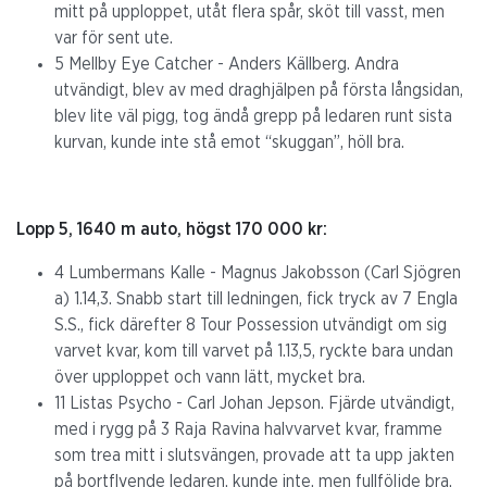
mitt på upploppet, utåt flera spår, sköt till vasst, men
var för sent ute.
5 Mellby Eye Catcher - Anders Källberg. Andra
utvändigt, blev av med draghjälpen på första långsidan,
blev lite väl pigg, tog ändå grepp på ledaren runt sista
kurvan, kunde inte stå emot “skuggan”, höll bra.
Lopp 5, 1640 m auto, högst 170 000 kr:
4 Lumbermans Kalle - Magnus Jakobsson (Carl Sjögren
a) 1.14,3. Snabb start till ledningen, fick tryck av 7 Engla
S.S., fick därefter 8 Tour Possession utvändigt om sig
varvet kvar, kom till varvet på 1.13,5, ryckte bara undan
över upploppet och vann lätt, mycket bra.
11 Listas Psycho - Carl Johan Jepson. Fjärde utvändigt,
med i rygg på 3 Raja Ravina halvvarvet kvar, framme
som trea mitt i slutsvängen, provade att ta upp jakten
på bortflyende ledaren, kunde inte, men fullföljde bra.