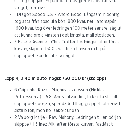
ut, tog upp jakten på ledaren, avgjorde i absolut sista
steget, formhäst.
1 Dragon Speed D.S. - André Bood. Långsam inledning,
tog sats från absoluta kön 1800 kvar, ner i andraspår
1600 kvar, tog över ledningen 100 meter senare, såg ut
att kunna greja vinsten i det längsta, målfotoslagen.
3 Estelle Avenue - Chris Trotter. Ledningen ut ur första
kurvan, släppte 1500 kvar, fick chansen mitt på
upploppet, kunde inte ta något.
Lopp 4, 2140 m auto, högst 750 000 kr (stolopp):
6 Caipirinha Razz - Magnus Jakobsson (Nicklas
Pettersson a) 1.15,8. Andra utvändigt, fick sitta still till
upploppets början, speedade till sig greppet, utmanad
sista biten, men höll säkert undan.
2 Valborg Marje - Paw Mahony. Ledningen till en början,
släppte till 3 Inez Alki efter första kurvan, fastlåst till