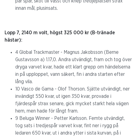
par spår, sköt till vasst och knep tredjeplatsen strax
innan mål, plusinsats.
Lopp 7, 2140 m volt, högst 325 000 kr (B-tränade
hästar):
4 Global Trackmaster - Magnus Jakobsson (Berne
Gustavsson a) 1.17,0. Andra utvändigt, fram och tog över
dryga varvet kvar, hade ett klart grepp om händelserna
in på upploppet, vann säkert, fin i andra starten efter
lång vila.
10 Vasco de Gama - Olof Thorson. Sjätte utvändigt, ner
invändigt 550 kvar, ut igen 350 kvar, provade i
fjärdespår strax senare, gick mycket starkt hela vägen
hem, men hade för långt fram.
9 Beluga Winner - Petter Karlsson. Femte utvändigt,
tog sats i tredjespår varvet kvar, fint ner i rygg på
ledaren 650 kvar, ut i andra ytter i sista kurvan, på i