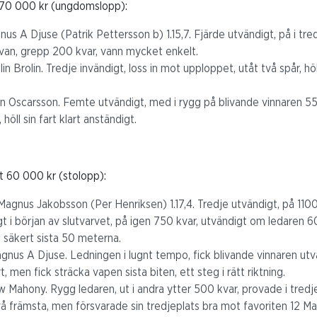
170 000 kr (ungdomslopp):
us A Djuse (Patrik Pettersson b) 1.15,7. Fjärde utvändigt, på i tre
rvan, grepp 200 kvar, vann mycket enkelt.
in Brolin. Tredje invändigt, loss in mot upploppet, utåt två spår, höl
in Oscarsson. Femte utvändigt, med i rygg på blivande vinnaren 5
höll sin fart klart anständigt.
t 60 000 kr (stolopp):
 Magnus Jakobsson (Per Henriksen) 1.17,4. Tredje utvändigt, på 1100
gt i början av slutvarvet, på igen 750 kvar, utvändigt om ledaren 60
säkert sista 50 meterna.
gnus A Djuse. Ledningen i lugnt tempo, fick blivande vinnaren utv
, men fick sträcka vapen sista biten, ett steg i rätt riktning.
 Mahony. Rygg ledaren, ut i andra ytter 500 kvar, provade i tredj
å främsta, men försvarade sin tredjeplats bra mot favoriten 12 Mag