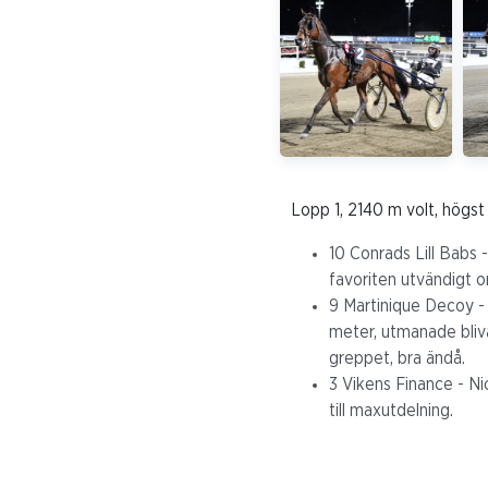
Lopp 1, 2140 m volt, högs
10 Conrads Lill Babs -
favoriten utvändigt o
9 Martinique Decoy - 
meter, utmanade bliva
greppet, bra ändå.
3 Vikens Finance - Nic
till maxutdelning.