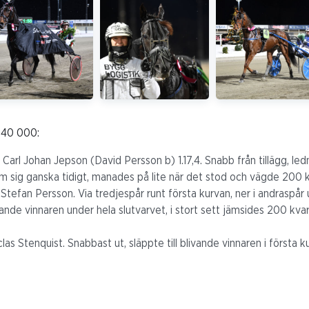
t 40 000:
 Carl Johan Jepson (David Persson b) 1.17,4. Snabb från tillägg, ledn
m sig ganska tidigt, manades på lite när det stod och vägde 200 kv
Stefan Persson. Via tredjespår runt första kurvan, ner i andraspår
nde vinnaren under hela slutvarvet, i stort sett jämsides 200 kvar
las Stenquist. Snabbast ut, släppte till blivande vinnaren i första 