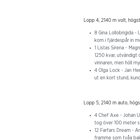
Lopp 4, 2140 m volt, högst
8 Gina Lollobrigida - 
kom i fjärdespår in m
1 Listas Sirena - Magn
1250 kvar, utvändigt 
vinnaren, men höll my
4 Olga Lock - Jan Henr
ut en kort stund, kund
Lopp 5, 2140 m auto, högst
4 Chef Axe - Johan Un
tog över 100 meter se
12 Farfars Dream - An
framme som tvåa bako