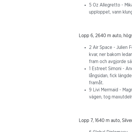
5 Oz Allegretto - Mik
upploppet, vann klun
Lopp 6, 2640 m auto, hög
2 Air Space - Julien F
kvar, ner bakom leda
fram och avgjorde säk
1 Estreet Simoni - And
långsidan, fick längd
framåt.
9 Livi Mermaid - Magn
vägen, tog maxutdeln
Lopp 7, 1640 m auto, Silve