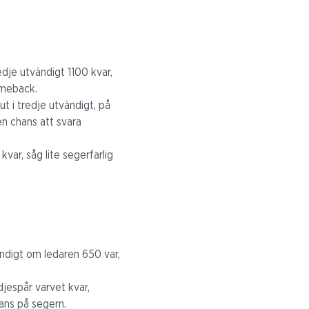
redje utvändigt 1100 kvar,
omeback.
ut i tredje utvändigt, på
en chans att svara
var, såg lite segerfarlig
vändigt om ledaren 650 var,
djespår varvet kvar,
ans på segern.