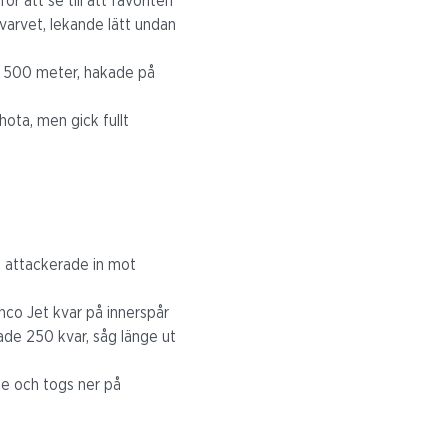
ör att se till att favoriten
varvet, lekande lätt undan
er 500 meter, hakade på
hota, men gick fullt
, attackerade in mot
inco Jet kvar på innerspår
lade 250 kvar, såg länge ut
de och togs ner på