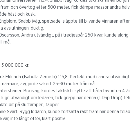
ohan Untersteiner 1.15,4. Snabb iväg, kördes taktiskt till en början f
ut, fram och övertog efter 500 meter, fick dämpa massor andra halv
v både häst och kusk.
 Engblom. Snabb iväg, spetsade, släppte till blivande vinnaren eft
ba avslutningen, duktig.
scarsson. Andra utvändigt, på i tredjespår 250 kvar, kunde aldrig 
l mål.
t 3 000 000 kr:
é Eklundh (Isabella Zerne b) 1.15,8. Perfekt med i andra utvändigt
lt närmare, avgjorde säkert 25-30 meter från mål.
ersteiner. Bra iväg, kördes taktiskt i syfte att hålla favoriten 4 Z
åg lugn utvändigt om ledaren, fick grepp när denna (1 Drip Drop) fe
åkte dit på sluttampen, tapper.
ne Svart. Rygg ledaren, kunde fortsätta rakt fram när denna fela
ar, inte långt efter, klart positiv.