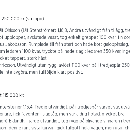
 250 000 kr (stolopp)::
Ulf Ohlsson (Ulf Stenströmer) 1,16,8, Andra utvändigt från tillägg, t
ot upploppet, avslutade vasst, tog enkelt greppet 100 kvar, fin c
us Jakobsson. Rumplade till från start och hade kort galoppinslag, 
om ledaren 1100 kvar, tryckte på, hade slagit ledaren 350 kvar, ing
cket tappert, stark häst.
iksson. Utvändigt utan rygg, avlöst 1100 kvar, på i tredjespår 250 k
e inte avgöra, men fullföljde klart positivt.
 115 000 kr:
tersteiner 1.15,4. Tredje utvändigt, på i tredjespår varvet var, ut
nare, fick favoriten i släptåg, men var aldrig hotad, mycket bra.
dré Eklundh. Fjärde utvändigt, tog rygg på blivande vinnaren i tre
m denne runt sista kurvan, gick fullgott hela vägen, men utan ch