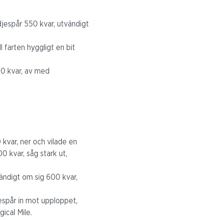
djespår 550 kvar, utvändigt
l farten hyggligt en bit
50 kvar, av med
 kvar, ner och vilade en
0 kvar, såg stark ut,
ändigt om sig 600 kvar,
espår in mot upploppet,
ical Mile.