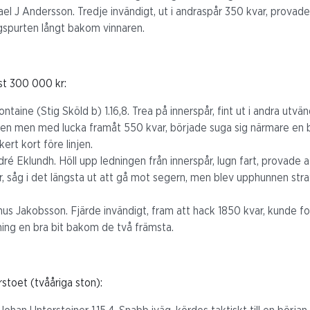
ael J Andersson. Tredje invändigt, ut i andraspår 350 kvar, provade
gspurten långt bakom vinnaren.
st 300 000 kr:
ontaine (Stig Sköld b) 1.16,8. Trea på innerspår, fint ut i andra utv
ren men med lucka framåt 550 kvar, började suga sig närmare en b
ert kort före linjen.
ré Eklundh. Höll upp ledningen från innerspår, lugn fart, provade a
er, såg i det längsta ut att gå mot segern, men blev upphunnen strax
us Jakobsson. Fjärde invändigt, fram att hack 1850 kvar, kunde fo
ing en bra bit bakom de två främsta.
rstoet (tvååriga ston):