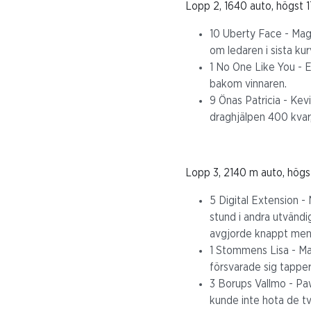
Lopp 2, 1640 auto, högst 
10 Uberty Face - Magn
om ledaren i sista ku
1 No One Like You - El
bakom vinnaren.
9 Önas Patricia - Kev
draghjälpen 400 kvar, 
Lopp 3, 2140 m auto, högs
5 Digital Extension -
stund i andra utvändi
avgjorde knappt men 
1 Stommens Lisa - Ma
försvarade sig tappert
3 Borups Vallmo - Paw
kunde inte hota de tv