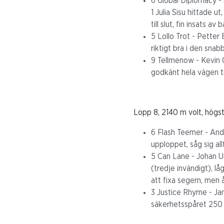
6 Global Diplomacy - J
1 Julia Sisu hittade 
till slut, fin insats a
5 Lollo Trot - Petter
riktigt bra i den snab
9 Tellmenow - Kevin O
godkänt hela vägen til
Lopp 8, 2140 m volt, högs
6 Flash Teemer - Andr
upploppet, såg sig al
5 Can Lane - Johan Unt
(tredje invändigt), l
att fixa segern, men 
3 Justice Rhyme - Jan
säkerhetsspåret 250 kv