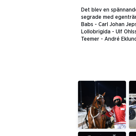
Det blev en spännande 
segrade med egenträn
Babs - Carl Johan Jep
Lollobrigida - Ulf Ohl
Teemer - André Eklundh