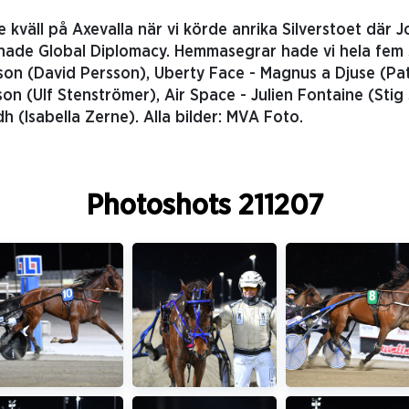
kväll på Axevalla när vi körde anrika Silverstoet där 
ade Global Diplomacy. Hemmasegrar hade vi hela fem s
son (David Persson), Uberty Face - Magnus a Djuse (Pat
sson (Ulf Stenströmer), Air Space - Julien Fontaine (Stig
 (Isabella Zerne). Alla bilder: MVA Foto.
Photoshots 211207