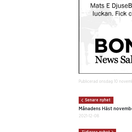
Publicerad onsdag 10 novem
Senare nyhet
Månadens Häst novemb
2021-12-08