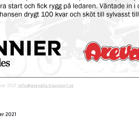
ber 2021.
info@axevalla.travsport.se
er 2021