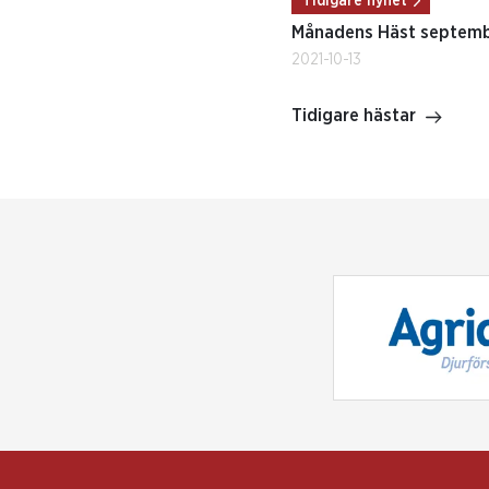
Tidigare nyhet
Månadens Häst septemb
2021-10-13
Tidigare hästar