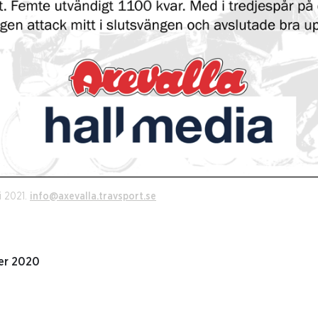
i 2021.
info@axevalla.travsport.se
er 2020