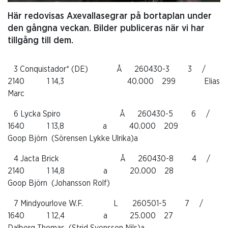
Här redovisas Axevallasegrar på bortaplan under
den gångna veckan. Bilder publiceras när vi har
tillgång till dem.
3 Conquistador* (DE) Å 260430-3 3 /
2140 1 14,3 40.000 299 Elias
Marc
6 Lycka Spiro Å 260430-5 6 /
1640 1 13,8 a 40.000 209
Goop Björn (Sörensen Lykke Ulrika)a
4 Jacta Brick Å 260430-8 4 /
2140 1 14,8 a 20.000 28
Goop Björn (Johansson Rolf)
7 Mindyourlove W.F. L 260501-5 7 /
1640 1 12,4 a 25.000 27
Dalborg Thomas (Strid Svensson Nils)a