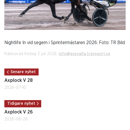
Nightlife In vid segern i Sprintermästaren 2026. Foto: TR Bild
Publicerad fredag 3 juli 2026.
info@axevalla.travsport.se
Senare nyhet
Axplock V 28
2026-07-10
Tidigare nyhet
Axplock V 26
2026-06-26