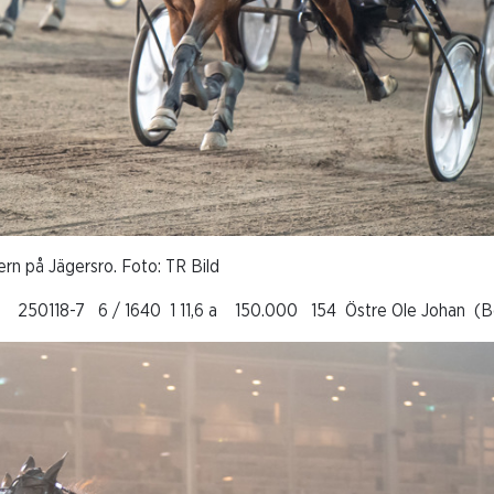
rn på Jägersro. Foto: TR Bild
250118-7 6 / 1640 1 11,6 a 150.000 154 Östre Ole Johan (Ber