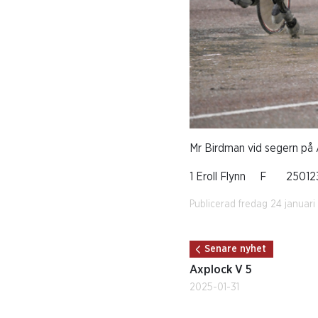
Mr Birdman vid segern på 
1 Eroll Flynn F 2501
Publicerad fredag 24 januar
Senare nyhet
Axplock V 5
2025-01-31