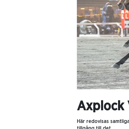
Axplock 
Här redovisas samtlig
tillgång till det.