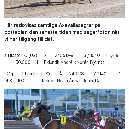
Här redovisas samtliga Axevallasegrar på
bortaplan den senaste tiden med segerfoton när
vi har tillgång till det.
3 Hipster K. (US) F 240517-9 3 / 1640 1 11,4 a
30.000 11 Eklundh André (Norén Björn)a
1 Capital T.Franklin (US) Å 240518-1 1 / 2140 1
14,8 10.000 Reldén Noa (Årman Jeanet)a