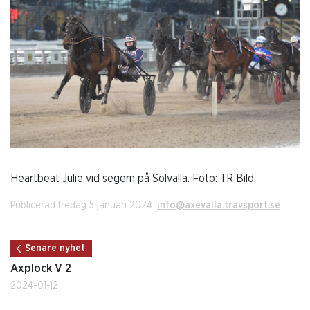
Heartbeat Julie vid segern på Solvalla. Foto: TR Bild.
Publicerad fredag 5 januari 2024.
info@axevalla.travsport.se
Senare nyhet
Axplock V 2
2024-01-12