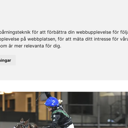
rningsteknik för att förbättra din webbupplevelse för fö
upplevelse på webbplatsen
,
för att mäta ditt intresse för vå
som är mer relevanta för dig
.
ningar