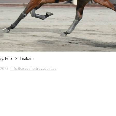
y. Foto: Sidmakarn.
i 2023.
info@axevalla.travsport.se