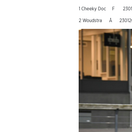
1 Cheeky Doc F 2301
2 Woudstra Å 230126-