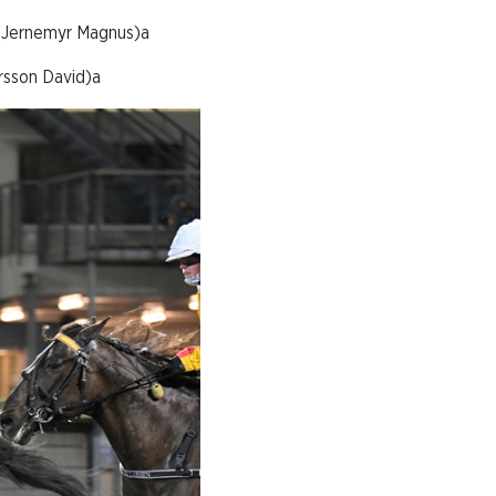
rnemyr Magnus)a
son David)a