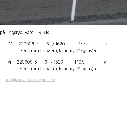
på Tingsryd. Foto: TR Bild
e Vi 220609-5 6 / 1620 1 13,
m Linda a (Jernemyr Magnus)a
e Vi 220609-6 9 / 1620 1 10,
m Linda a (Jernemyr Magnus)a
22.
info@axevalla.travsport.se