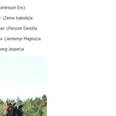
insson Eric)
rne Isabella)a
 (Persson David)a
(Jernemyr Magnus)a
rg Jesper)a