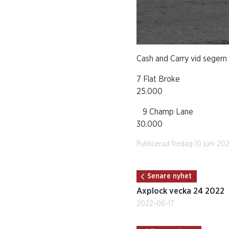
Cash and Carry vid segern 
7 Flat Brok
25.000 Sedströ
9 Champ Lan
30.000 Sedströ
Publicerad fredag 10 juni 20
Senare nyhet
Axplock vecka 24 2022
2022-06-17