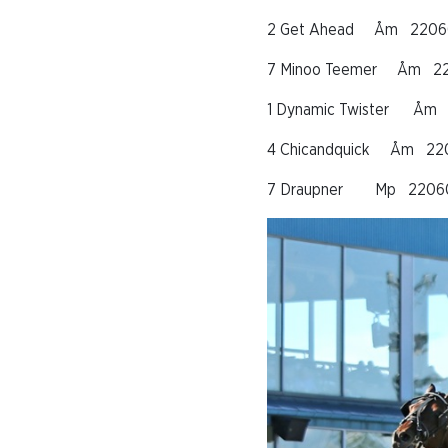
2 Get Ahead Åm 22060
7 Minoo Teemer Åm 2
1 Dynamic Twister Åm
4 Chicandquick Åm 22
7 Draupner Mp 220604