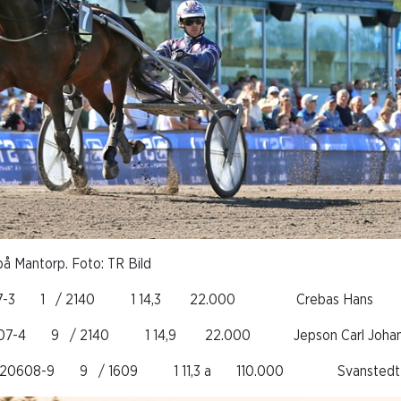
å Mantorp. Foto: TR Bild
0607-3 1 / 2140 1 14,3 22.000 Crebas Hans
0607-4 9 / 2140 1 14,9 22.000 Jepson Carl Johan (M
i 220608-9 9 / 1609 1 11,3 a 110.000 Svanstedt 