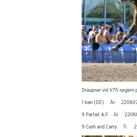
Draupner vid V75-segern p
1 Isan (DE) År 22
9 Parfait A.F. År 22
9 Cash and Carry T