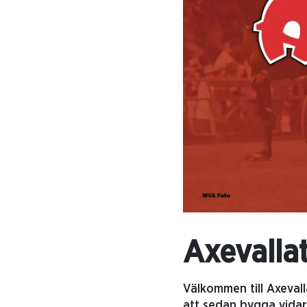
Axevalla
Välkommen till Axevall
att sedan bygga vidar