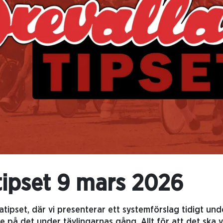
tipset 9 mars 2026
atipset, där vi presenterar ett systemförslag tidigt un
e på det under tävlingarnas gång. Allt för att det ska