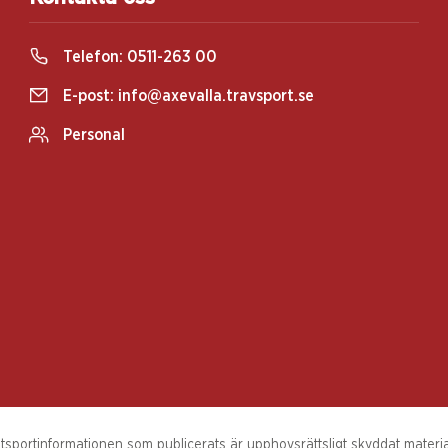
Telefon:
0511-263 00
E-post:
info@axevalla.travsport.se
Personal
sportinformationen som publicerats är upphovsrättsligt skyddat material.