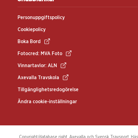
Personuppgiftspolicy
Cookiepolicy
Boka Bord
Fotocred: MVA Foto
Vinnartavlor: ALN
Axevalla Travskola
Tillgänglighetsredogörelse
Ändra cookie-inställningar
Copyright/database right, Axevalla och Svensk Travsport. Häst