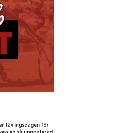
der tävlingsdagen för
 vara en så uppdaterad