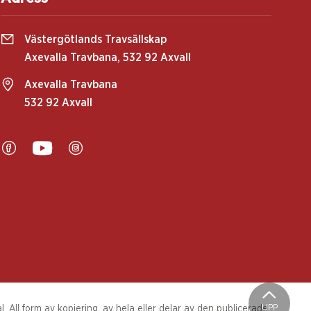
Västergötlands Travsällskap
Axevalla Travbana, 532 92 Axvall
Axevalla Travbana
532 92 Axvall
UPP
 All form av kopiering, av hela eller delar av den publicerade