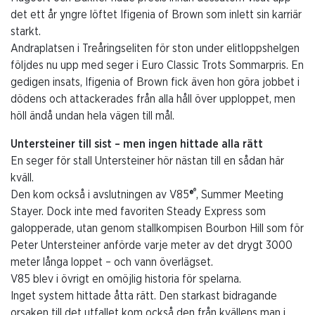
det ett år yngre löftet Ifigenia of Brown som inlett sin karriär
starkt.
Andraplatsen i Treåringseliten för ston under elitloppshelgen
följdes nu upp med seger i Euro Classic Trots Sommarpris. En
gedigen insats, Ifigenia of Brown fick även hon göra jobbet i
dödens och attackerades från alla håll över upploppet, men
höll ändå undan hela vägen till mål.
Untersteiner till sist – men ingen hittade alla rätt
En seger för stall Untersteiner hör nästan till en sådan här
kväll.
®
Den kom också i avslutningen av V85
®
, Summer Meeting
Stayer. Dock inte med favoriten Steady Express som
galopperade, utan genom stallkompisen Bourbon Hill som för
Peter Untersteiner anförde varje meter av det drygt 3000
meter långa loppet – och vann överlägset.
V85 blev i övrigt en omöjlig historia för spelarna.
Inget system hittade åtta rätt. Den starkast bidragande
orsaken till det utfallet kom också den från kvällens man i