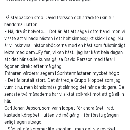
På stallbacken stod David Persson och sträckte i sin tur
händerna i luften.
– Nä, dra åt helvete…! Det är lätt att säga i efterhand, men vi
visste att vi hade hästen i ett helt sinnessjukt skick i dag. Nu
är vi inskrivna i historieböckerna med en häst som fullständigt
lekte med dem…Fy fan, vilken häst…jag har känt hela dagen
att det här skulle kunna gå, sa David Persson med tårar i
ögonen direkt efter målgång.
Tränaren värderar segern i Sprintermästaren mycket högt:
– Det är brutalt stort. Det är tredje Grupp 1-loppet som jag
vunnit nu, men känslomässigt slår nog det här de tidigare. De
senaste två månaderna har vi siktat spikrakt mot att gå all-in
här.
Carl Johan Jepson, som vann loppet för andra året i rad,
kastade körspöet i luften vid målgång – för första gången
enligt egen utsago.
– Sådant där kommer lite spontant, men det var mycket