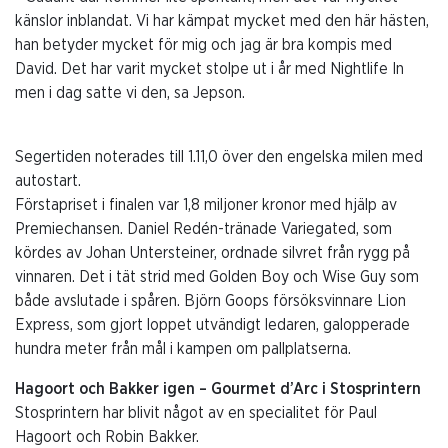
känslor inblandat. Vi har kämpat mycket med den här hästen,
han betyder mycket för mig och jag är bra kompis med
David. Det har varit mycket stolpe ut i år med Nightlife In
men i dag satte vi den, sa Jepson.
Segertiden noterades till 1.11,0 över den engelska milen med
autostart.
Förstapriset i finalen var 1,8 miljoner kronor med hjälp av
Premiechansen. Daniel Redén-tränade Variegated, som
kördes av Johan Untersteiner, ordnade silvret från rygg på
vinnaren. Det i tät strid med Golden Boy och Wise Guy som
både avslutade i spåren. Björn Goops försöksvinnare Lion
Express, som gjort loppet utvändigt ledaren, galopperade
hundra meter från mål i kampen om pallplatserna.
Hagoort och Bakker igen – Gourmet d’Arc i Stosprintern
Stosprintern har blivit något av en specialitet för Paul
Hagoort och Robin Bakker.