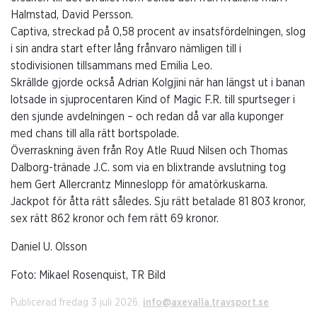
Halmstad, David Persson.
Captiva, streckad på 0,58 procent av insatsfördelningen, slog
i sin andra start efter lång frånvaro nämligen till i
stodivisionen tillsammans med Emilia Leo.
Skrällde gjorde också Adrian Kolgjini när han längst ut i banan
lotsade in sjuprocentaren Kind of Magic F.R. till spurtseger i
den sjunde avdelningen – och redan då var alla kuponger
med chans till alla rätt bortspolade.
Överraskning även från Roy Atle Ruud Nilsen och Thomas
Dalborg-tränade J.C. som via en blixtrande avslutning tog
hem Gert Allercrantz Minneslopp för amatörkuskarna.
Jackpot för åtta rätt således. Sju rätt betalade 81 803 kronor,
sex rätt 862 kronor och fem rätt 69 kronor.
Daniel U. Olsson
Foto: Mikael Rosenquist, TR Bild
Publicerad fredag 3 juli 2026.
info@axevalla.travsport.se