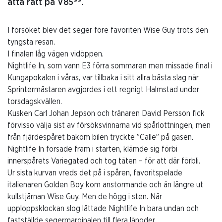
åtta rätt på V85®®.
I försöket blev det seger före favoriten Wise Guy trots den
tyngsta resan.
I finalen låg vägen vidöppen.
Nightlife In, som vann E3 förra sommaren men missade final i
Kungapokalen i våras, var tillbaka i sitt allra bästa slag när
Sprintermästaren avgjordes i ett regnigt Halmstad under
torsdagskvällen.
Kusken Carl Johan Jepson och tränaren David Persson fick
förvisso välja sist av försöksvinnarna vid spårlottningen, men
från fjärdespåret bakom bilen tryckte ”Calle” på gasen.
Nightlife In forsade fram i starten, klämde sig förbi
innerspårets Variegated och tog täten – för att där förbli.
Ur sista kurvan vreds det på i spåren, favoritspelade
italienaren Golden Boy kom anstormande och än längre ut
kullstjärnan Wise Guy. Men de högg i sten. När
upploppsklockan slog lättade Nightlife In bara undan och
fastställde segermarginalen till flera längder.