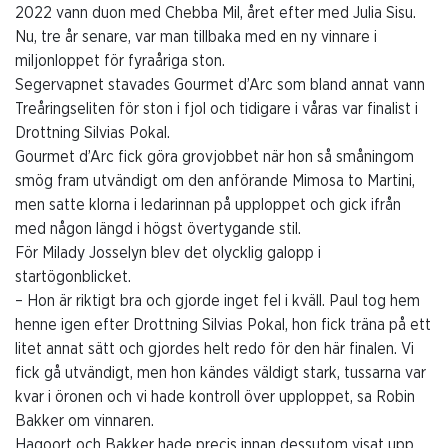
2022 vann duon med Chebba Mil, året efter med Julia Sisu.
Nu, tre år senare, var man tillbaka med en ny vinnare i
miljonloppet för fyraåriga ston.
Segervapnet stavades Gourmet d’Arc som bland annat vann
Treåringseliten för ston i fjol och tidigare i våras var finalist i
Drottning Silvias Pokal.
Gourmet d’Arc fick göra grovjobbet när hon så småningom
smög fram utvändigt om den anförande Mimosa to Martini,
men satte klorna i ledarinnan på upploppet och gick ifrån
med någon längd i högst övertygande stil.
För Milady Josselyn blev det olycklig galopp i
startögonblicket.
– Hon är riktigt bra och gjorde inget fel i kväll. Paul tog hem
henne igen efter Drottning Silvias Pokal, hon fick träna på ett
litet annat sätt och gjordes helt redo för den här finalen. Vi
fick gå utvändigt, men hon kändes väldigt stark, tussarna var
kvar i öronen och vi hade kontroll över upploppet, sa Robin
Bakker om vinnaren.
Hagoort och Bakker hade precis innan dessutom visat upp