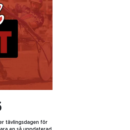
6
der tävlingsdagen för
 vara en så uppdaterad