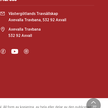
Västergötlands Travsällskap
Axevalla Travbana, 532 92 Axvall
Axevalla Travbana
532 92 Axvall
UPP
 All form av kopiering, av hela eller delar av den publicerade