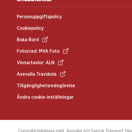
Personuppgiftspolicy
Cookiepolicy
Boka Bord
Fotocred: MVA Foto
Vinnartavlor: ALN
Axevalla Travskola
Tillgänglighetsredogörelse
Ändra cookie-inställningar
Copyright/database right, Axevalla och Svensk Travsport. Häst