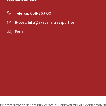
Telefon:
0511-263 00
E-post:
info@axevalla.travsport.se
Personal
sportinformationen som publicerats är upphovsrättsligt skyddat material.