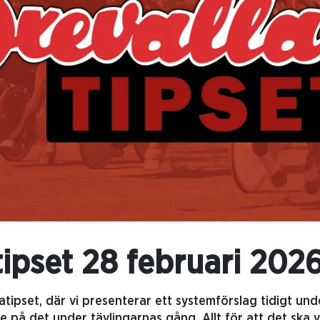
tipset 28 februari 202
atipset, där vi presenterar ett systemförslag tidigt un
e på det under tävlingarnas gång. Allt för att det ska