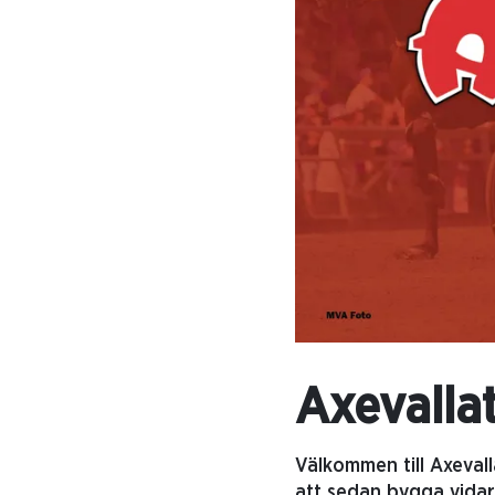
Axevalla
Välkommen till Axevall
att sedan bygga vidar