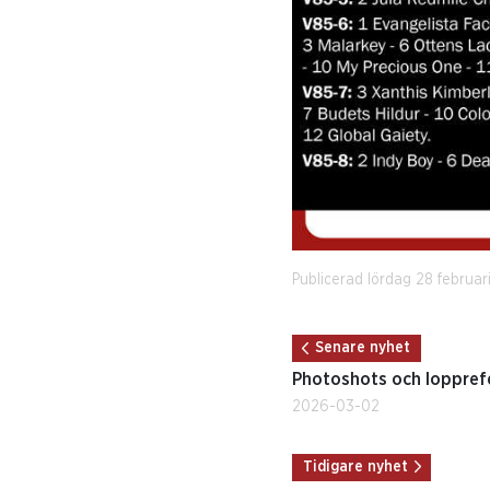
Publicerad lördag 28 februar
Senare nyhet
Photoshots och loppref
2026-03-02
Tidigare nyhet