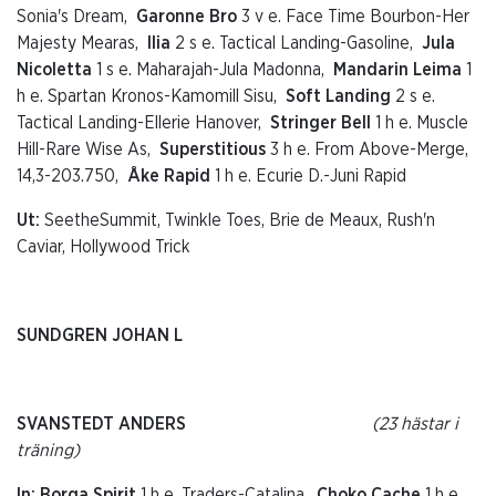
Sonia's Dream,
Garonne Bro
3 v e. Face Time Bourbon-Her
Majesty Mearas,
Ilia
2 s e. Tactical Landing-Gasoline,
Jula
Nicoletta
1 s e. Maharajah-Jula Madonna,
Mandarin Leima
1
h e. Spartan Kronos-Kamomill Sisu,
Soft Landing
2 s e.
Tactical Landing-Ellerie Hanover,
Stringer Bell
1 h e. Muscle
Hill-Rare Wise As,
Superstitious
3 h e. From Above-Merge,
14,3-203.750,
Åke Rapid
1 h e. Ecurie D.-Juni Rapid
Ut:
SeetheSummit, Twinkle Toes, Brie de Meaux, Rush'n
Caviar, Hollywood Trick
SUNDGREN JOHAN L
SVANSTEDT ANDERS
(23 hästar i
träning)
In: Borga Spirit
1 h e. Traders-Catalina,
Choko Cache
1 h e.