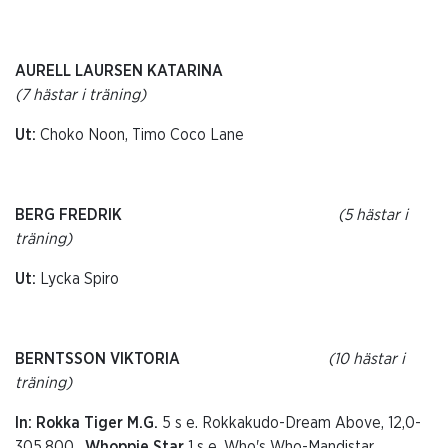
AURELL LAURSEN KATARINA
(7 hästar i träning)
Ut:
Choko Noon, Timo Coco Lane
BERG FREDRIK
(5 hästar i
träning)
Ut:
Lycka Spiro
BERNTSSON VIKTORIA
(10 hästar i
träning)
In: Rokka Tiger M.G.
5 s e. Rokkakudo-Dream Above, 12,0-
305.800,
Whoppie Star
1 s e. Who's Who-Mandistar