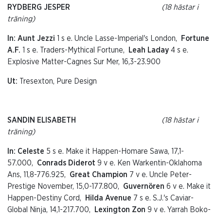
RYDBERG JESPER
(18 hästar i
träning)
In: Aunt Jezzi
1 s e. Uncle Lasse-Imperial's London,
Fortune
A.F.
1 s e. Traders-Mythical Fortune,
Leah Laday
4 s e.
Explosive Matter-Cagnes Sur Mer, 16,3-23.900
Ut:
Tresexton, Pure Design
SANDIN ELISABETH
(18 hästar i
träning)
In: Celeste
5 s e. Make it Happen-Homare Sawa, 17,1-
57.000,
Conrads Diderot
9 v e. Ken Warkentin-Oklahoma
Ans, 11,8-776.925,
Great Champion
7 v e. Uncle Peter-
Prestige November, 15,0-177.800,
Guvernören
6 v e. Make it
Happen-Destiny Cord,
Hilda Avenue
7 s e. S.J.'s Caviar-
Global Ninja, 14,1-217.700,
Lexington Zon
9 v e. Yarrah Boko-