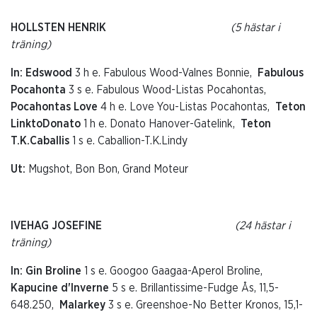
HOLLSTEN HENRIK
(5 hästar i
träning)
In: Edswood
3 h e. Fabulous Wood-Valnes Bonnie,
Fabulous
Pocahonta
3 s e. Fabulous Wood-Listas Pocahontas,
Pocahontas Love
4 h e. Love You-Listas Pocahontas,
Teton
LinktoDonato
1 h e. Donato Hanover-Gatelink,
Teton
T.K.Caballis
1 s e. Caballion-T.K.Lindy
Ut:
Mugshot, Bon Bon, Grand Moteur
IVEHAG JOSEFINE
(24 hästar i
träning)
In: Gin Broline
1 s e. Googoo Gaagaa-Aperol Broline,
Kapucine d'Inverne
5 s e. Brillantissime-Fudge Ås, 11,5-
648.250,
Malarkey
3 s e. Greenshoe-No Better Kronos, 15,1-