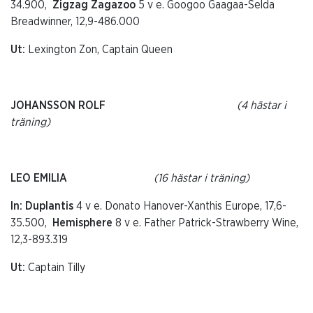
34.900,
Zigzag Zagazoo
5 v e. Googoo Gaagaa-Selda
Breadwinner, 12,9-486.000
Ut:
Lexington Zon, Captain Queen
JOHANSSON ROLF
(4 hästar i
träning)
LEO EMILIA
(16 hästar i träning)
In: Duplantis
4 v e. Donato Hanover-Xanthis Europe, 17,6-
35.500,
Hemisphere
8 v e. Father Patrick-Strawberry Wine,
12,3-893.319
Ut:
Captain Tilly