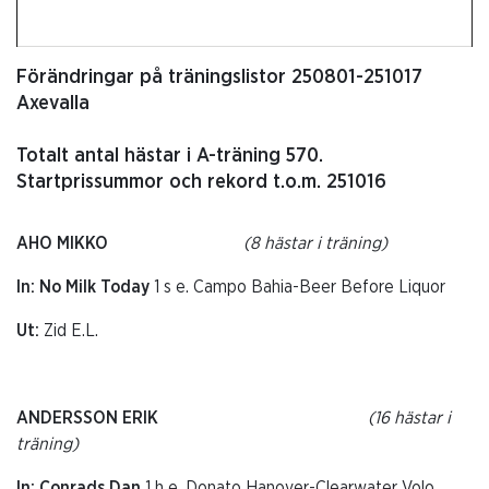
Förändringar på träningslistor 250801-251017
Axevalla
Totalt antal hästar i A-träning 570.
Startprissummor och rekord t.o.m. 251016
AHO MIKKO
(8 hästar i träning)
In: No Milk Today
1 s e. Campo Bahia-Beer Before Liquor
Ut:
Zid E.L.
ANDERSSON ERIK
(16 hästar i
träning)
In: Conrads Dan
1 h e. Donato Hanover-Clearwater Volo