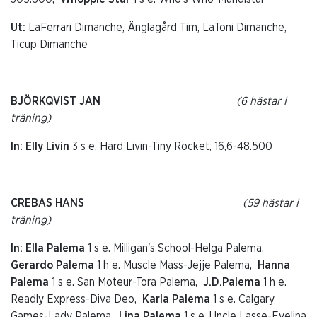
Ut:
LaFerrari Dimanche, Änglagård Tim, LaToni Dimanche,
Ticup Dimanche
BJÖRKQVIST JAN
(6 hästar i
träning)
In: Elly Livin
3 s e. Hard Livin-Tiny Rocket, 16,6-48.500
CREBAS HANS
(59 hästar i
träning)
In: Ella Palema
1 s e. Milligan's School-Helga Palema,
Gerardo Palema
1 h e. Muscle Mass-Jejje Palema,
Hanna
Palema
1 s e. San Moteur-Tora Palema,
J.D.Palema
1 h e.
Readly Express-Diva Deo,
Karla Palema
1 s e. Calgary
Games-Lady Palema,
Lina Palema
1 s e. Uncle Lasse-Evelina