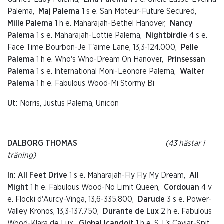
Palema,
Maj Palema
1 s e. San Moteur-Future Secured,
Mille Palema
1 h e. Maharajah-Bethel Hanover,
Nancy
Palema
1 s e. Maharajah-Lottie Palema,
Nightbirdie
4 s e.
Face Time Bourbon-Je T'aime Lane, 13,3-124.000,
Pelle
Palema
1 h e. Who's Who-Dream On Hanover,
Prinsessan
Palema
1 s e. International Moni-Leonore Palema,
Walter
Palema
1 h e. Fabulous Wood-Mi Stormy Bi
Ut:
Norris, Justus Palema, Unicon
DALBORG THOMAS
(43 hästar i
träning)
In: All Feet Drive
1 s e. Maharajah-Fly Fly My Dream,
All
Might
1 h e. Fabulous Wood-No Limit Queen,
Cordouan
4 v
e. Flocki d'Aurcy-Vinga, 13,6-335.800,
Darude
3 s e. Power-
Valley Kronos, 13,3-137.750,
Durante de Lux
2 h e. Fabulous
Wood-Klara de Lux,
Global Icandoit
1 h e. S.J.'s Caviar-Spit