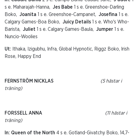
s e. Maharajah-Hanna,
Jes Babe
1 s e. Greenshoe-Darling
Boko,
Joanita
1 s e. Greenshoe-Campanet,
Josefina
1 s e.
Calgary Games-Boa Boko,
Juicy Details
1 s e. Who's Who-
Barista,
Juliet
1 s e. Calgary Games-Baula,
Jumper
1 s e.
Nuncio-Woolies
Ut:
Ithaka, Izigubhu, Infra, Global Hypnotic, Riggz Boko, Irish
Rose, Happy End
FERNSTRÖM NICKLAS
(5 hästar i
träning)
FORSSELL ANNA
(11 hästar i
träning)
In: Queen of the North
4 s e. Gotland-Givatchy Boko, 14,7-