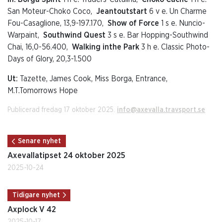
San Moteur-Choko Coco,
Jeantoutstart
6 v e. Un Charme
Fou-Casaglione, 13,9-197.170,
Show of Force
1 s e. Nuncio-
Warpaint,
Southwind Quest
3 s e. Bar Hopping-Southwind
Chai, 16,0-56.400,
Walking inthe Park
3 h e. Classic Photo-
Days of Glory, 20,3-1.500
Ut:
Tazette, James Cook, Miss Borga, Entrance,
M.T.Tomorrows Hope
Publicerad fredag 17 oktober 2025.
info@axevalla.travsport.se
Senare nyhet
Axevallatipset 24 oktober 2025
2025-10-24
Tidigare nyhet
Axplock V 42
2025-10-17