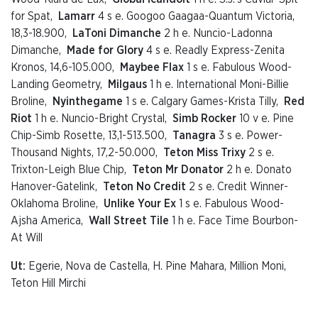
for Spat,
Lamarr
4 s e. Googoo Gaagaa-Quantum Victoria,
18,3-18.900,
LaToni Dimanche
2 h e. Nuncio-Ladonna
Dimanche,
Made for Glory
4 s e. Readly Express-Zenita
Kronos, 14,6-105.000,
Maybee Flax
1 s e. Fabulous Wood-
Landing Geometry,
Milgaus
1 h e. International Moni-Billie
Broline,
Nyinthegame
1 s e. Calgary Games-Krista Tilly,
Red
Riot
1 h e. Nuncio-Bright Crystal,
Simb Rocker
10 v e. Pine
Chip-Simb Rosette, 13,1-513.500,
Tanagra
3 s e. Power-
Thousand Nights, 17,2-50.000,
Teton Miss Trixy
2 s e.
Trixton-Leigh Blue Chip,
Teton Mr Donator
2 h e. Donato
Hanover-Gatelink,
Teton No Credit
2 s e. Credit Winner-
Oklahoma Broline,
Unlike Your Ex
1 s e. Fabulous Wood-
Ajsha America,
Wall Street Tile
1 h e. Face Time Bourbon-
At Will
Ut:
Egerie, Nova de Castella, H. Pine Mahara, Million Moni,
Teton Hill Mirchi