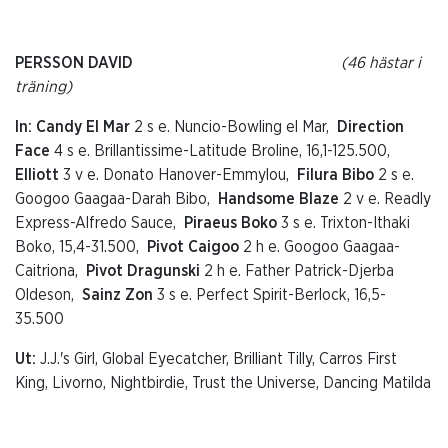
PERSSON DAVID
(46 hästar i
träning)
In: Candy El Mar
2 s e. Nuncio-Bowling el Mar,
Direction
Face
4 s e. Brillantissime-Latitude Broline, 16,1-125.500,
Elliott
3 v e. Donato Hanover-Emmylou,
Filura Bibo
2 s e.
Googoo Gaagaa-Darah Bibo,
Handsome Blaze
2 v e. Readly
Express-Alfredo Sauce,
Piraeus Boko
3 s e. Trixton-Ithaki
Boko, 15,4-31.500,
Pivot Caigoo
2 h e. Googoo Gaagaa-
Caitriona,
Pivot Dragunski
2 h e. Father Patrick-Djerba
Oldeson,
Sainz Zon
3 s e. Perfect Spirit-Berlock, 16,5-
35.500
Ut:
J.J.'s Girl, Global Eyecatcher, Brilliant Tilly, Carros First
King, Livorno, Nightbirdie, Trust the Universe, Dancing Matilda