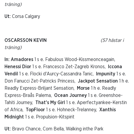
träning)
Ut:
Corsa Calgary
OSCARSSON KEVIN
(57 hästar i
träning)
In: Amadores
1 s e. Fabulous Wood-Kissmeonceagain,
Henessi Dior
1 s e. Francesco Zet-Zagreb Kronos,
Iccona
Vendil
1 s e. Flocki d'Aurcy-Cassandra Tanic,
Impunity
1 s e.
Don Fanucci Zet-Patricks Princess,
Jackpot Sensation
1 h e.
Readly Express-Briljant Sensation,
Morse
1 h e. Readly
Express-Braås Palema,
Ocean Journey
1 s e. Greenshoe-
Tahiti Journey,
That's My Girl
1 s e. Aperfectyankee-Kerstin
of Africa,
TopFloor
1 s e. Hohneck-Trelanney,
Xanthis
Midnight
1 s e. Propulsion-Kitspirit
Ut:
Bravo Chance, Com Bella, Walking inthe Park