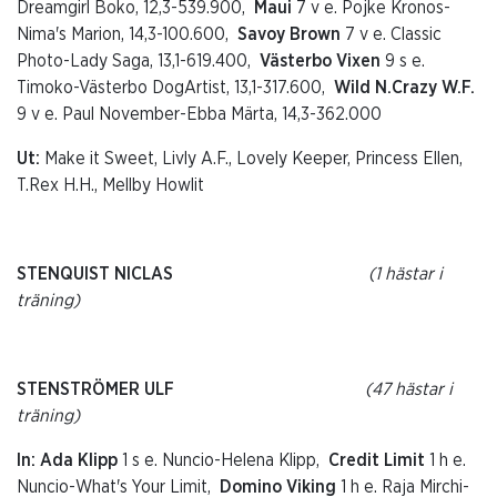
Dreamgirl Boko, 12,3-539.900,
Maui
7 v e. Pojke Kronos-
Nima's Marion, 14,3-100.600,
Savoy Brown
7 v e. Classic
Photo-Lady Saga, 13,1-619.400,
Västerbo Vixen
9 s e.
Timoko-Västerbo DogArtist, 13,1-317.600,
Wild N.Crazy W.F.
9 v e. Paul November-Ebba Märta, 14,3-362.000
Ut:
Make it Sweet, Livly A.F., Lovely Keeper, Princess Ellen,
T.Rex H.H., Mellby Howlit
STENQUIST NICLAS
(1 hästar i
träning)
STENSTRÖMER ULF
(47 hästar i
träning)
In: Ada Klipp
1 s e. Nuncio-Helena Klipp,
Credit Limit
1 h e.
Nuncio-What's Your Limit,
Domino Viking
1 h e. Raja Mirchi-