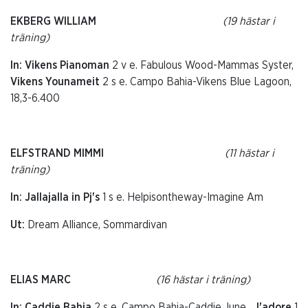
EKBERG WILLIAM
(19 hästar i
träning)
In: Vikens Pianoman
2 v e. Fabulous Wood-Mammas Syster,
Vikens Younameit
2 s e. Campo Bahia-Vikens Blue Lagoon,
18,3-6.400
ELFSTRAND MIMMI
(11 hästar i
träning)
In: Jallajalla in Pj's
1 s e. Helpisontheway-Imagine Am
Ut:
Dream Alliance, Sommardivan
ELIAS MARC
(16 hästar i träning)
In: Caddie Bahia
2 s e. Campo Bahia-Caddie June,
J'adore
1