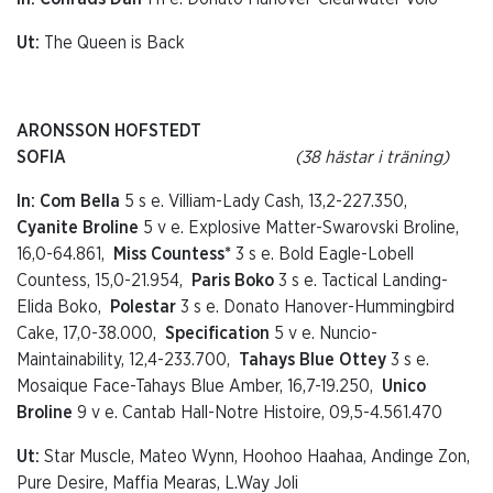
Ut:
The Queen is Back
ARONSSON HOFSTEDT
SOFIA
(38 hästar i träning)
In: Com Bella
5 s e. Villiam-Lady Cash, 13,2-227.350,
Cyanite Broline
5 v e. Explosive Matter-Swarovski Broline,
16,0-64.861,
Miss Countess*
3 s e. Bold Eagle-Lobell
Countess, 15,0-21.954,
Paris Boko
3 s e. Tactical Landing-
Elida Boko,
Polestar
3 s e. Donato Hanover-Hummingbird
Cake, 17,0-38.000,
Specification
5 v e. Nuncio-
Maintainability, 12,4-233.700,
Tahays Blue Ottey
3 s e.
Mosaique Face-Tahays Blue Amber, 16,7-19.250,
Unico
Broline
9 v e. Cantab Hall-Notre Histoire, 09,5-4.561.470
Ut:
Star Muscle, Mateo Wynn, Hoohoo Haahaa, Andinge Zon,
Pure Desire, Maffia Mearas, L.Way Joli