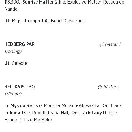
118.300,
Sunrise Matter
2 h e. Explosive Matter-Resaca de
Nando
Ut:
Major Triumph T.A., Beach Caviar A.F.
HEDBERG PÄR
(2 hästar i
träning)
Ut:
Celeste
HELLKVIST BO
(6 hästar i
träning)
In: Mysiga Re
1 s e. Monster Monsun-Viljesvarta,
On Track
Indiana
1 s e. Rebuff-Prada Hall,
On Track Lady D.
1 s e.
Ecurie D.-Like Me Boko