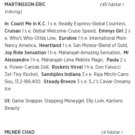
MARTINSSON ERIC
(45 hästar i
träning)
In: Count Me in K.C.
1 s e. Readly Express-Global Countess,
Cruisan
1 s e. Global Welcome-Cruise Speed,
Emmys Girl
2 s
e. Who's Who-Ottila Line,
Euroline
1 h e. International Moni-
Nancy America,
Heartland
1 s e. San Moteur-Blend of Gold,
Joy Ride Sensation
1 h e. Maharajah-Amazing Sensation,
Mr
Alessandro
1 h e. Maharajah-Lima Midnite Magic,
Paula
2 s
e. Power-Cantab Doll,
Rockets Virvel
1 h e. Don Fanucci
Zet-Tiny Rocket,
Sandsjöns Indiana
3 s e. Raja Mirchi-Carro
Sisu, 13,2-166.400,
Steady Breeze
3 s e. S.J.'s Caviar-Dreamy
Ice
Ut:
Game Snapper, Stepping Moneygirl, Elly Livin, Kantens
Beauty
MILNER CHAD
(4 hästar i