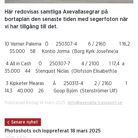
Här redovisas samtliga Axevallasegrar på
bortaplan den senaste tiden med segerfoton när
vi har tillgång till det.
10 Verner Palema Ö 250307-4 6 / 2160 1 16,2
35.000 58 Kontio Jorma (Borg Kyrk Josefine)a
4 All in Cash Ö 250307-7 4 / 2100 1 17,4 a
35.000 44 Stenquist Niclas (Olofsson Elisabeth)a
3 Kipketer Mearas Å 250313-4 2 / 2160 1
14,3 40.000 26 Goop Björn (Stenströmer Ulf)
Publicerad fredag 14 mars 2025.
info@axevalla.travsport.se
Senare nyhet
Photoshots och loppreferat 18 mars 2025