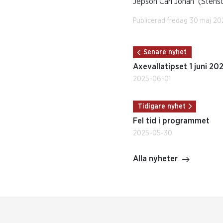
Jepson Carl Johan (Stenst
Publicerad fredag 30 maj 20
Senare nyhet
Axevallatipset 1 juni 20
2025-06-01
Tidigare nyhet
Fel tid i programmet
2025-05-30
Alla nyheter