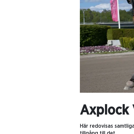
Axplock 
Här redovisas samtlig
tillgång till det.