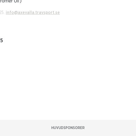
römer Ulf)
25.
info@axevalla.travsport.se
25
HUVUDSPONSORER