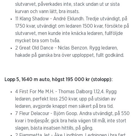
slutvarvet, påverkades inte, stack undan ut ur sista
kurvan och vann lätt, bra insats.
11 Klang Shadow - André Eklundh. Tredje utvändigt, på
1750 kvar, utvändigt om ledaren 1500 kvar, försökte på
slutvarvet, men kunde inte knäcka ledaren, fullföljde
mycket bra som tvåa.
2 Great Old Dance - Niclas Benzon. Rygg ledaren,
hakade på ganska bra över upploppet, fullt godkänd.
Lopp 5, 1640 m auto, högst 195 000 kr (stolopp):
4 First For Me M.H. - Thomas Dalborg 1.12,4. Rygg
ledaren, perfekt loss 250 kvar, upp på utsidan av
ledaren, avgjorde knappt men säkert på bra tid.
7 Fleur Delacour - Björn Goop. Andra utvändigt, på 550
kvar i tredjespår, gick bra hela vägen till mål, inte stort
slagen, bästa insatsen hittills, på gång.
2 Fiammetta Jet - Åke Lindblom. Ledningen i bra fart,