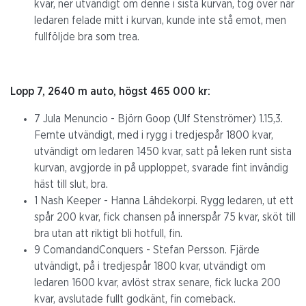
kvar, ner utvändigt om denne i sista kurvan, tog över när
ledaren felade mitt i kurvan, kunde inte stå emot, men
fullföljde bra som trea.
Lopp 7, 2640 m auto, högst 465 000 kr:
7 Jula Menuncio - Björn Goop (Ulf Stenströmer) 1.15,3.
Femte utvändigt, med i rygg i tredjespår 1800 kvar,
utvändigt om ledaren 1450 kvar, satt på leken runt sista
kurvan, avgjorde in på upploppet, svarade fint invändig
häst till slut, bra.
1 Nash Keeper - Hanna Lähdekorpi. Rygg ledaren, ut ett
spår 200 kvar, fick chansen på innerspår 75 kvar, sköt till
bra utan att riktigt bli hotfull, fin.
9 ComandandConquers - Stefan Persson. Fjärde
utvändigt, på i tredjespår 1800 kvar, utvändigt om
ledaren 1600 kvar, avlöst strax senare, fick lucka 200
kvar, avslutade fullt godkänt, fin comeback.