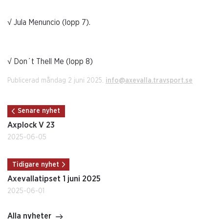
√ Jula Menuncio (lopp 7).
√ Don´t Thell Me (lopp 8)
Publicerad måndag 2 juni 2025.
info@axevalla.travsport.se
Senare nyhet
Axplock V 23
2025-06-05
Tidigare nyhet
Axevallatipset 1 juni 2025
2025-06-01
Alla nyheter