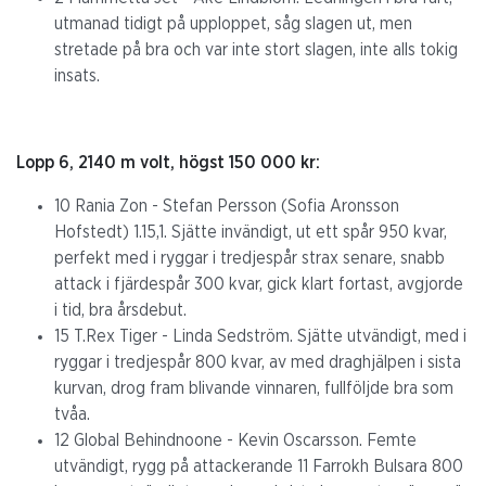
utmanad tidigt på upploppet, såg slagen ut, men
stretade på bra och var inte stort slagen, inte alls tokig
insats.
Lopp 6, 2140 m volt, högst 150 000 kr:
10 Rania Zon - Stefan Persson (Sofia Aronsson
Hofstedt) 1.15,1. Sjätte invändigt, ut ett spår 950 kvar,
perfekt med i ryggar i tredjespår strax senare, snabb
attack i fjärdespår 300 kvar, gick klart fortast, avgjorde
i tid, bra årsdebut.
15 T.Rex Tiger - Linda Sedström. Sjätte utvändigt, med i
ryggar i tredjespår 800 kvar, av med draghjälpen i sista
kurvan, drog fram blivande vinnaren, fullföljde bra som
tvåa.
12 Global Behindnoone - Kevin Oscarsson. Femte
utvändigt, rygg på attackerande 11 Farrokh Bulsara 800