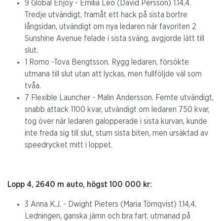
9 Global Enjoy - Emilia Leo (David Persson) 1.14,4.
Tredje utvändigt, framåt ett hack på sista bortre
långsidan, utvändigt om nya ledaren när favoriten 2
Sunshine Avenue felade i sista sväng, avgjorde lätt till
slut.
1 Romo -Tova Bengtsson. Rygg ledaren, försökte
utmana till slut utan att lyckas, men fullföljde väl som
tvåa.
7 Flexible Launcher - Malin Andersson. Femte utvändigt,
snabb attack 1100 kvar, utvändigt om ledaren 750 kvar,
tog över när ledaren galopperade i sista kurvan, kunde
inte freda sig till slut, stum sista biten, men ursäktad av
speedrycket mitt i loppet.
Lopp 4, 2640 m auto, högst 100 000 kr:
3 Anna K.J. - Dwight Pieters (Maria Törnqvist) 1.14,4.
Ledningen, ganska jämn och bra fart, utmanad på