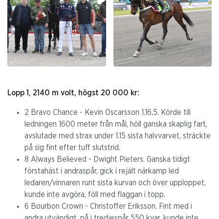
Lopp 1, 2140 m volt, högst 20 000 kr:
2 Bravo Chance - Kevin Oscarsson 1.16,5. Körde till
ledningen 1600 meter från mål, höll ganska skaplig fart,
avslutade med strax under 1.15 sista halvvarvet, sträckte
på sig fint efter tuff slutstrid.
8 Always Believed - Dwight Pieters. Ganska tidigt
förstahäst i andraspår, gick i rejält närkamp led
ledaren/vinnaren runt sista kurvan och över upploppet,
kunde inte avgöra, föll med flaggan i topp.
6 Bourbon Crown - Christoffer Eriksson. Fint med i
andra utvändigt, på i tredjespår 550 kvar, kunde inte