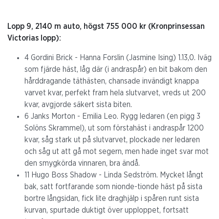
Lopp 9, 2140 m auto, högst 755 000 kr (Kronprinsessan
Victorias lopp):
4 Gordini Brick - Hanna Forslin (Jasmine Ising) 1.13,0. Iväg
som fjärde häst, låg där (i andraspår) en bit bakom den
hårddragande täthästen, chansade invändigt knappa
varvet kvar, perfekt fram hela slutvarvet, vreds ut 200
kvar, avgjorde säkert sista biten.
6 Janks Morton - Emilia Leo. Rygg ledaren (en pigg 3
Solöns Skrammel), ut som förstahäst i andraspår 1200
kvar, såg stark ut på slutvarvet, plockade ner ledaren
och såg ut att gå mot segern, men hade inget svar mot
den smygkörda vinnaren, bra ändå.
11 Hugo Boss Shadow - Linda Sedström. Mycket långt
bak, satt fortfarande som nionde-tionde häst på sista
bortre långsidan, fick lite draghjälp i spåren runt sista
kurvan, spurtade duktigt över upploppet, fortsatt