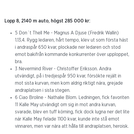
Lopp 8, 2140 m auto, högst 285 000 kr:
5 Don´t Thell Me - Magnus A Djuse (Fredrik Wallin)
1.13,4. Rygg ledaren, hårt tempo, klev ut som första häst
i andraspår 650 kvar, plockade ner ledaren och stod
emot bakifrån kommande konkurrenter över upploppet,
bra.
3 Nevermind River - Christoffer Eriksson. Andra
utvändigt, på i tredjespår 950 kvar, försökte rejält in
mot sista kurvan, men kom aldrig riktigt nära, grejade
andraplatsen i sista stegen.
6 Ciao Broline - Nathalie Blom. Ledningen, fick favoriten
11 Kalle May utvändigt om sig in mot andra kurvan,
svarade, blev en tuff körning, fick dock lugna ner det lite
när Kalle May felade 1100 kvar, kunde inte stå emot
vinnaren, men var nära att hålla till andraplatsen, heroisk.