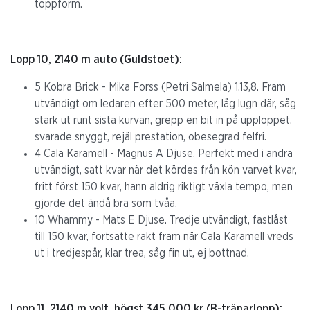
toppform.
Lopp 10, 2140 m auto (Guldstoet):
5 Kobra Brick - Mika Forss (Petri Salmela) 1.13,8. Fram
utvändigt om ledaren efter 500 meter, låg lugn där, såg
stark ut runt sista kurvan, grepp en bit in på upploppet,
svarade snyggt, rejäl prestation, obesegrad felfri.
4 Cala Karamell - Magnus A Djuse. Perfekt med i andra
utvändigt, satt kvar när det kördes från kön varvet kvar,
fritt först 150 kvar, hann aldrig riktigt växla tempo, men
gjorde det ändå bra som tvåa.
10 Whammy - Mats E Djuse. Tredje utvändigt, fastlåst
till 150 kvar, fortsatte rakt fram när Cala Karamell vreds
ut i tredjespår, klar trea, såg fin ut, ej bottnad.
Lopp 11, 2140 m volt, högst 345 000 kr (B-tränarlopp):