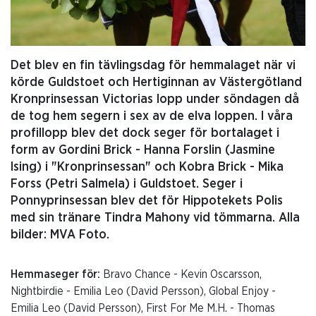
Det blev en fin tävlingsdag för hemmalaget när vi
körde Guldstoet och Hertiginnan av Västergötland
Kronprinsessan Victorias lopp under söndagen då
de tog hem segern i sex av de elva loppen. I våra
profillopp blev det dock seger för bortalaget i
form av Gordini Brick - Hanna Forslin (Jasmine
Ising) i "Kronprinsessan" och Kobra Brick - Mika
Forss (Petri Salmela) i Guldstoet. Seger i
Ponnyprinsessan blev det för Hippotekets Polis
med sin tränare Tindra Mahony vid tömmarna. Alla
bilder: MVA Foto.
Hemmaseger för:
Bravo Chance - Kevin Oscarsson,
Nightbirdie - Emilia Leo (David Persson), Global Enjoy -
Emilia Leo (David Persson), First For Me M.H. - Thomas