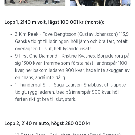
Lopp 1, 2140 m volt, lägst 100 001 kr (monté):
3 Kim Peek - Tove Bengtsson (Gustav Johansson) 1.13,9.
Ganska tidigt till ledningen, höll jämn och bra fart, totalt
överlägsen till slut, helt lysande insats.
9 First One Diamond - Kristine Kvasnes. Började röra på
sig 1300 kvar, framme som första häst i andraspår 1100
kvar, ner bakom ledaren 900 kvar, hade inte skuggan av
en chans, ändå inte dålig.
1 Thunderball S.F. - Saga Laursen. Snabbast ut, släppte
tidigt, rygg ledaren, trea på innerspår 900 kvar, höll
farten riktigt bra till slut, stark.
Lopp 2, 2140 m auto, högst 280 000 kr: