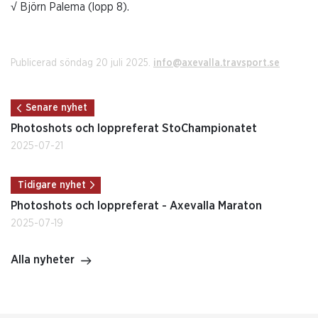
√ Björn Palema (lopp 8).
Publicerad söndag 20 juli 2025.
info@axevalla.travsport.se
Senare nyhet
Photoshots och loppreferat StoChampionatet
2025-07-21
Tidigare nyhet
Photoshots och loppreferat - Axevalla Maraton
2025-07-19
Alla nyheter