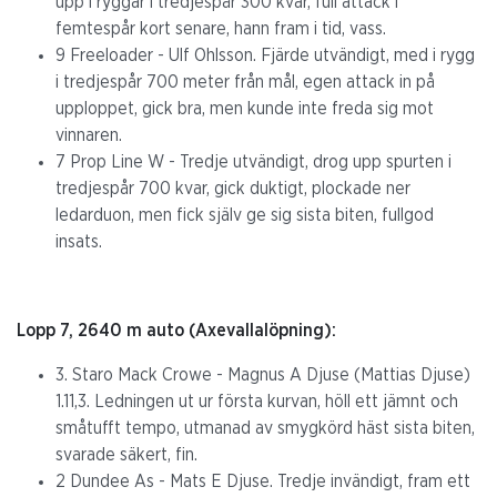
upp i ryggar i tredjespår 300 kvar, full attack i
femtespår kort senare, hann fram i tid, vass.
9 Freeloader - Ulf Ohlsson. Fjärde utvändigt, med i rygg
i tredjespår 700 meter från mål, egen attack in på
upploppet, gick bra, men kunde inte freda sig mot
vinnaren.
7 Prop Line W - Tredje utvändigt, drog upp spurten i
tredjespår 700 kvar, gick duktigt, plockade ner
ledarduon, men fick själv ge sig sista biten, fullgod
insats.
Lopp 7, 2640 m auto (Axevallalöpning):
3. Staro Mack Crowe - Magnus A Djuse (Mattias Djuse)
1.11,3. Ledningen ut ur första kurvan, höll ett jämnt och
småtufft tempo, utmanad av smygkörd häst sista biten,
svarade säkert, fin.
2 Dundee As - Mats E Djuse. Tredje invändigt, fram ett