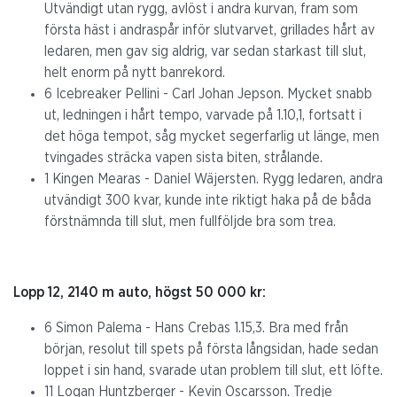
Utvändigt utan rygg, avlöst i andra kurvan, fram som
första häst i andraspår inför slutvarvet, grillades hårt av
ledaren, men gav sig aldrig, var sedan starkast till slut,
helt enorm på nytt banrekord.
6 Icebreaker Pellini - Carl Johan Jepson. Mycket snabb
ut, ledningen i hårt tempo, varvade på 1.10,1, fortsatt i
det höga tempot, såg mycket segerfarlig ut länge, men
tvingades sträcka vapen sista biten, strålande.
1 Kingen Mearas - Daniel Wäjersten. Rygg ledaren, andra
utvändigt 300 kvar, kunde inte riktigt haka på de båda
förstnämnda till slut, men fullföljde bra som trea.
Lopp 12, 2140 m auto, högst 50 000 kr:
6 Simon Palema - Hans Crebas 1.15,3. Bra med från
början, resolut till spets på första långsidan, hade sedan
loppet i sin hand, svarade utan problem till slut, ett löfte.
11 Logan Huntzberger - Kevin Oscarsson. Tredje