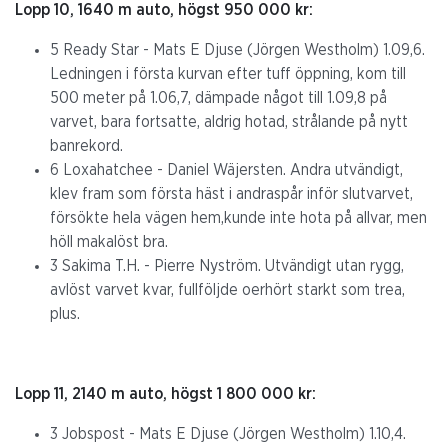
Lopp 10, 1640 m auto, högst 950 000 kr:
5 Ready Star - Mats E Djuse (Jörgen Westholm) 1.09,6.
Ledningen i första kurvan efter tuff öppning, kom till
500 meter på 1.06,7, dämpade något till 1.09,8 på
varvet, bara fortsatte, aldrig hotad, strålande på nytt
banrekord.
6 Loxahatchee - Daniel Wäjersten. Andra utvändigt,
klev fram som första häst i andraspår inför slutvarvet,
försökte hela vägen hem,kunde inte hota på allvar, men
höll makalöst bra.
3 Sakima T.H. - Pierre Nyström. Utvändigt utan rygg,
avlöst varvet kvar, fullföljde oerhört starkt som trea,
plus.
Lopp 11, 2140 m auto, högst 1 800 000 kr:
3 Jobspost - Mats E Djuse (Jörgen Westholm) 1.10,4.