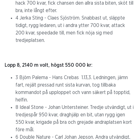
hack 700 kvar, fick chansen den allra sista biten, sköt till
bra, inte långt efter.
4 Jerka Sting - Claes Sjöström. Snabbast ut, släppte
tidigt, rygg ledaren, ut i andra ytter 700 kvar, attack
200 kvar, speedade till, men fick nöja sig med
tredjeplatsen.
Lopp 8, 2140 m volt, högst 550 000 kr:
3 Björn Palema - Hans Crebas 1.13,3. Ledningen, jämn
fart, rejält pressad runt sista kurvan, tog tillbaka
kommandot på upploppet och vann säkert på topptid,
helfin.
8 Ideal Stone - Johan Untersteiner. Tredje utvändigt, ut i
tredjespår 950 kvar, draghjälp en bit, utan rygg igen
550 kvar, krigade på bra och grejade andraplatsen kort
före mål.
6 Double Nature - Carl Johan Jepson. Andra utvändigt,