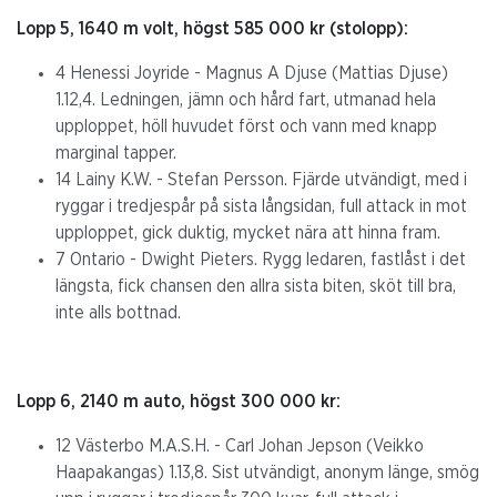
Lopp 5, 1640 m volt, högst 585 000 kr (stolopp):
4 Henessi Joyride - Magnus A Djuse (Mattias Djuse)
1.12,4. Ledningen, jämn och hård fart, utmanad hela
upploppet, höll huvudet först och vann med knapp
marginal tapper.
14 Lainy K.W. - Stefan Persson. Fjärde utvändigt, med i
ryggar i tredjespår på sista långsidan, full attack in mot
upploppet, gick duktig, mycket nära att hinna fram.
7 Ontario - Dwight Pieters. Rygg ledaren, fastlåst i det
längsta, fick chansen den allra sista biten, sköt till bra,
inte alls bottnad.
Lopp 6, 2140 m auto, högst 300 000 kr:
12 Västerbo M.A.S.H. - Carl Johan Jepson (Veikko
Haapakangas) 1.13,8. Sist utvändigt, anonym länge, smög