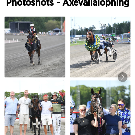
Photoshots - Axevallalöpning