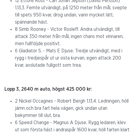
12 Ettore Ross - Carl Johan Jepson (David Persson)
1.13,3. Femte utvändigt, på 1250 meter från mål, svepte
till spets 950 kvar, drog undan, vann mycket lätt,
spännande häst.
8 Simb Rooney - Victor Rosleff. Andra utvändigt, till
attack 350 meter från mål, ingen chans mot vinnaren,
men fullföljde positivt.
6 Gladiator S. - Mats E Djuse. Tredje utvändigt, med i
rygg i tredjespår ut ur sista kurvan, egen attack 200
kvar, avslutade fullgott som trea.
Lopp 3, 2640 m auto, högst 425 000 kr:
2 Nickel Occagnes - Robert Bergh 1.13,4. Ledningen, höll
jämn och bra fart hela vägen, gick undan utan
bekymmer till slut, bra.
6 Speed Change - Magnus A Djuse. Rygg ledaren, klev
ut som första häst i andraspår 1600 kvar, höll farten klart