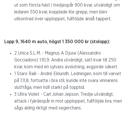
ut som första häst i tredjespår 900 kvar, utvändigt om
ledaren 550 kvar, kopplade lite grepp, men blev
utkontrad över upploppet, fullföljde ändå tappert.
Lopp 9, 1640 m auto, högst 1 350 000 kr (stolopp):
2 Unica S.L.M. - Magnus A Djuse (Alessandro
Gocciadoro) 1.10,9. Andra utvändigt, satt kvar till 250
kvar, kom med en sylvass avslutning, avgjorde säkert.
1 Staro Raili - André Eklundh. Ledningen, kom till varvet
på 1.11,8, fortsatte i bra stil, kunde inte svara vinnarens
slutfråga, men höll starkt på topptid.
3 Ultra Violet - Carl Johan Jepson. Tredje utvändigt,
attack i fjärdespår in mot upploppet, fullföljde bra, men
sågs aldrig riktigt med segerchans.