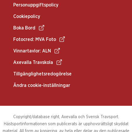
Personuppgiftspolicy
Cookiepolicy
Boka Bord
Fotocred: MVA Foto
Vinnartavlor: ALN
Axevalla Travskola
Tillgänglighetsredogörelse
Ändra cookie-inställningar
Copyright/database right, Axevalla och Svensk Travsport.
Hästsportinformationen som publicerats är upphovsrättsligt skyddat
material. All form av kopiering, av hela eller delar av den publicerade