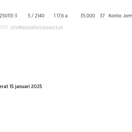
 250113-3 5 / 2140 1 17,6 a 35.000 37 Kontio Jorma
 2025.
info@axevalla.travsport.se
rat 15 januari 2025