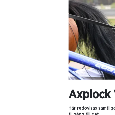
Axplock 
Här redovisas samtlig
tillgång till det.