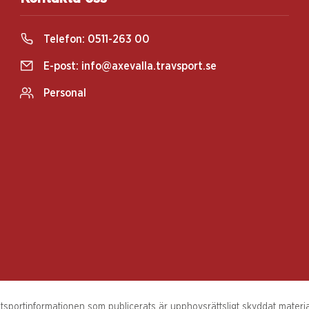
Telefon:
0511-263 00
E-post:
info@axevalla.travsport.se
Personal
sportinformationen som publicerats är upphovsrättsligt skyddat material.