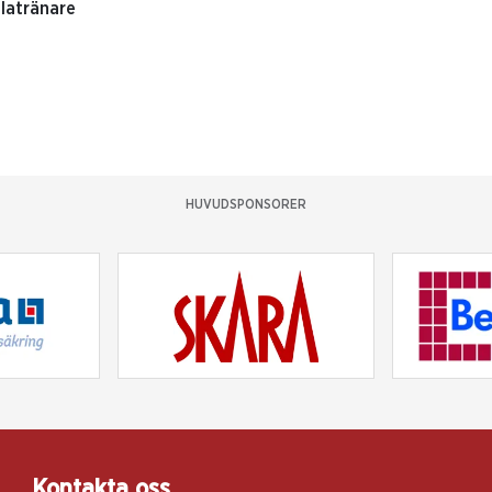
llatränare
HUVUDSPONSORER
Kontakta oss