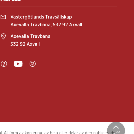
Västergötlands Travsällskap
Axevalla Travbana, 532 92 Axvall
Axevalla Travbana
532 92 Axvall
UPP
 All form av kopiering, av hela eller delar av den publicerade