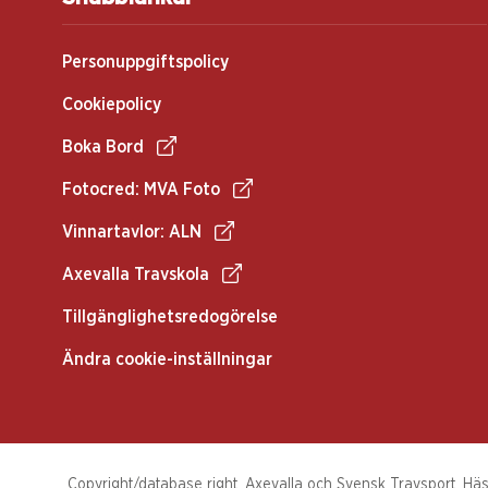
Personuppgiftspolicy
Cookiepolicy
Boka Bord
Fotocred: MVA Foto
Vinnartavlor: ALN
Axevalla Travskola
Tillgänglighetsredogörelse
Ändra cookie-inställningar
Copyright/database right, Axevalla och Svensk Travsport. Häst