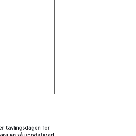
der tävlingsdagen för
 vara en så uppdaterad