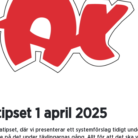
ipset 1 april 2025
atipset, där vi presenterar ett systemförslag tidigt un
e på det under tävlingarnas gång. Allt för att det ska