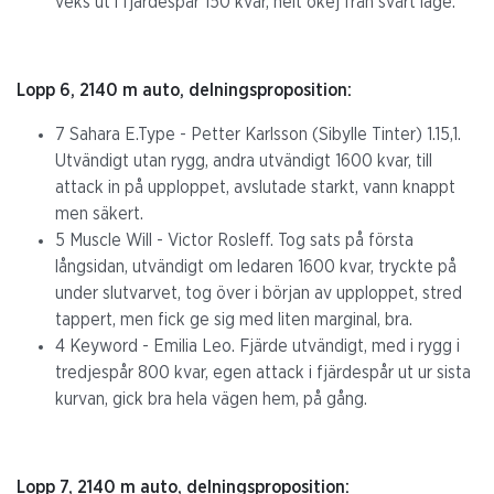
veks ut i fjärdespår 150 kvar, helt okej från svårt läge.
Lopp 6, 2140 m auto, delningsproposition:
7 Sahara E.Type - Petter Karlsson (Sibylle Tinter) 1.15,1.
Utvändigt utan rygg, andra utvändigt 1600 kvar, till
attack in på upploppet, avslutade starkt, vann knappt
men säkert.
5 Muscle Will - Victor Rosleff. Tog sats på första
långsidan, utvändigt om ledaren 1600 kvar, tryckte på
under slutvarvet, tog över i början av upploppet, stred
tappert, men fick ge sig med liten marginal, bra.
4 Keyword - Emilia Leo. Fjärde utvändigt, med i rygg i
tredjespår 800 kvar, egen attack i fjärdespår ut ur sista
kurvan, gick bra hela vägen hem, på gång.
Lopp 7, 2140 m auto, delningsproposition: