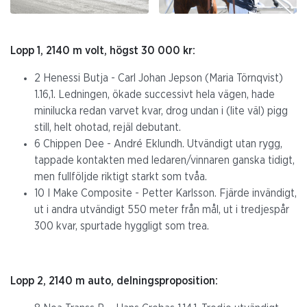
Lopp 1, 2140 m volt, högst 30 000 kr:
2 Henessi Butja - Carl Johan Jepson (Maria Törnqvist)
1.16,1. Ledningen, ökade successivt hela vägen, hade
minilucka redan varvet kvar, drog undan i (lite väl) pigg
still, helt ohotad, rejäl debutant.
6 Chippen Dee - André Eklundh. Utvändigt utan rygg,
tappade kontakten med ledaren/vinnaren ganska tidigt,
men fullföljde riktigt starkt som tvåa.
10 I Make Composite - Petter Karlsson. Fjärde invändigt,
ut i andra utvändigt 550 meter från mål, ut i tredjespår
300 kvar, spurtade hyggligt som trea.
Lopp 2, 2140 m auto, delningsproposition: