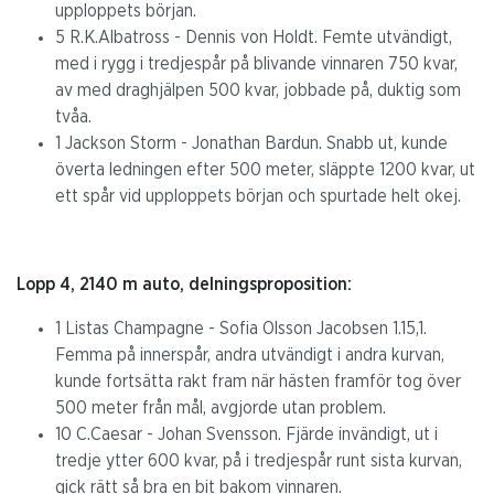
upploppets början.
5 R.K.Albatross - Dennis von Holdt. Femte utvändigt,
med i rygg i tredjespår på blivande vinnaren 750 kvar,
av med draghjälpen 500 kvar, jobbade på, duktig som
tvåa.
1 Jackson Storm - Jonathan Bardun. Snabb ut, kunde
överta ledningen efter 500 meter, släppte 1200 kvar, ut
ett spår vid upploppets början och spurtade helt okej.
Lopp 4, 2140 m auto, delningsproposition:
1 Listas Champagne - Sofia Olsson Jacobsen 1.15,1.
Femma på innerspår, andra utvändigt i andra kurvan,
kunde fortsätta rakt fram när hästen framför tog över
500 meter från mål, avgjorde utan problem.
10 C.Caesar - Johan Svensson. Fjärde invändigt, ut i
tredje ytter 600 kvar, på i tredjespår runt sista kurvan,
gick rätt så bra en bit bakom vinnaren.