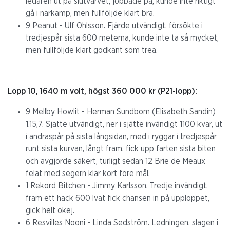
ledaren ut på slutvarvet, jobbade på, kunde inte riktigt
gå i närkamp, men fullföljde klart bra.
9 Peanut - Ulf Ohlsson. Fjärde utvändigt, försökte i
tredjespår sista 600 meterna, kunde inte ta så mycket,
men fullföljde klart godkänt som trea.
Lopp 10, 1640 m volt, högst 360 000 kr (P21-lopp):
9 Mellby Howlit - Herman Sundbom (Elisabeth Sandin)
1.15,7. Sjätte utvändigt, ner i sjätte invändigt 1100 kvar, ut
i andraspår på sista långsidan, med i ryggar i tredjespår
runt sista kurvan, långt fram, fick upp farten sista biten
och avgjorde säkert, turligt sedan 12 Brie de Meaux
felat med segern klar kort före mål.
1 Rekord Bitchen - Jimmy Karlsson. Tredje invändigt,
fram ett hack 600 lvat fick chansen in på upploppet,
gick helt okej.
6 Resvilles Nooni - Linda Sedström. Ledningen, slagen i