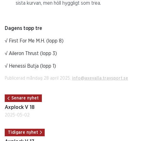
sista kurvan, men höll hyggligt som trea.
Dagens topp tre
√ First For Me M.H. (lopp 8)
√ Aileron Thrust (lopp 3)
√ Henessi Butja (lopp 1)
Publicerad måndag 28 april 2025.
info@axevalla.travsport.se
Senare nyhet
Axplock V 18
2025-05-02
Tidigare nyhet