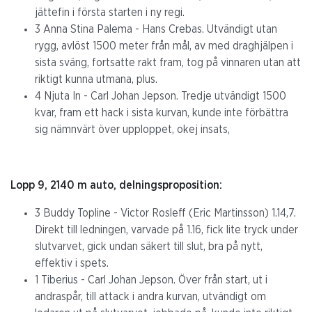
jättefin i första starten i ny regi.
3 Anna Stina Palema - Hans Crebas. Utvändigt utan
rygg, avlöst 1500 meter från mål, av med draghjälpen i
sista sväng, fortsatte rakt fram, tog på vinnaren utan att
riktigt kunna utmana, plus.
4 Njuta In - Carl Johan Jepson. Tredje utvändigt 1500
kvar, fram ett hack i sista kurvan, kunde inte förbättra
sig nämnvärt över upploppet, okej insats,
Lopp 9, 2140 m auto, delningsproposition:
3 Buddy Topline - Victor Rosleff (Eric Martinsson) 1.14,7.
Direkt till ledningen, varvade på 1.16, fick lite tryck under
slutvarvet, gick undan säkert till slut, bra på nytt,
effektiv i spets.
1 Tiberius - Carl Johan Jepson. Över från start, ut i
andraspår, till attack i andra kurvan, utvändigt om