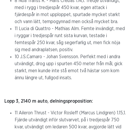
8 Noa Transs R. - Hans Crebas 1.14,1. Tredje utvändigt,
med i rygg i tredjespår 450 kvar, egen attack i
fjärdespår in mot upploppet, spurtade mycket starkt
och vann lätt, tempogynnad men också mycket bra.
11 Lucia di Quattro - Mathias Alm. Femte invändigt, med
i ryggar i tredjespår runt sista kurvan, testade i
femtespår 250 kvar, såg segerfarlig ut, men fick nöja
sig med andraplatsen, positiv.
10 J.S.Camaro - Johan Svensson. Perfekt med i andra
utvändigt, drog upp i spurten 450 meter från mål, gick
starkt, men kunde inte stå emot två hästar som kom
ännu längre ut, fullgod insats.
Lopp 3, 2140 m auto, delningsproposition:
11 Aileron Thrust - Victor Rosleff (Marcus Lindgren) 1.15,1.
Fjärde utvändigt inför slutvarvet, på i tredjespår 750
kvar, utvändigt om ledaren 500 kvar, avgjorde lätt vid