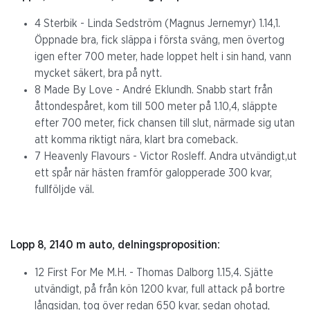
4 Sterbik - Linda Sedström (Magnus Jernemyr) 1.14,1.
Öppnade bra, fick släppa i första sväng, men övertog
igen efter 700 meter, hade loppet helt i sin hand, vann
mycket säkert, bra på nytt.
8 Made By Love - André Eklundh. Snabb start från
åttondespåret, kom till 500 meter på 1.10,4, släppte
efter 700 meter, fick chansen till slut, närmade sig utan
att komma riktigt nära, klart bra comeback.
7 Heavenly Flavours - Victor Rosleff. Andra utvändigt,ut
ett spår när hästen framför galopperade 300 kvar,
fullföljde väl.
Lopp 8, 2140 m auto, delningsproposition:
12 First For Me M.H. - Thomas Dalborg 1.15,4. Sjätte
utvändigt, på från kön 1200 kvar, full attack på bortre
långsidan, tog över redan 650 kvar, sedan ohotad,