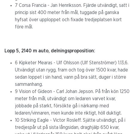
7 Corsa Francia - Jan Henriksson. Fjärde utvändigt, satt i
princip sist 400 meter från mål, tuggade på ganska
hyfsat över upploppet och fixade tredjeplatsen kort
före mål.
Lopp 5, 2140 m auto, delningsproposition:
6 Kipketer Mearas - Ulf Ohlsson (Ulf Stenströmer) 1.13,6.
Utvändigt utan rygg, fram och tog över 1500 kvar, hade
sedan loppet i sin hand, vann på bra sätt, duger i större
sammanhang.
9 Vision of Gideon - Carl Johan Jepson. På från kön 1250
meter från mål, utvändigt om ledaren varvet kvar,
jobbade på starkt, försökte gå i närkamp med
ledaren/vinnaren, men kunde inte riktigt, höll duktigt.
10 Striking Eagle - Victor Rosleff. Sjätte utvändigt, på i
tredjespår ut på sista långsidan, draghjälp 650 kvar,