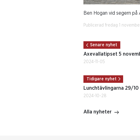
Ben Hogan vid segern på 
Publicerad fredag 1 novemb
Senare nyhet
Axevallatipset 5 novem
2024-11-05
Tidigare nyhet
Lunchtävlingarna 29/10 f
2024-10-28
Alla nyheter