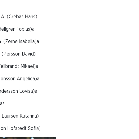
 (Crebas Hans)
lgren Tobias)a
erne Isabella)a
ersson David)
brandt Mikael)a
sson Angelica)a
rsson Lovisa)a
as
aursen Katarina)
 Hofstedt Sofia)