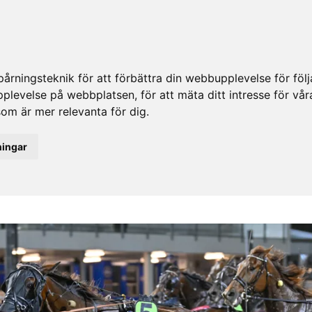
rningsteknik för att förbättra din webbupplevelse för fö
upplevelse på webbplatsen
,
för att mäta ditt intresse för vå
som är mer relevanta för dig
.
ningar