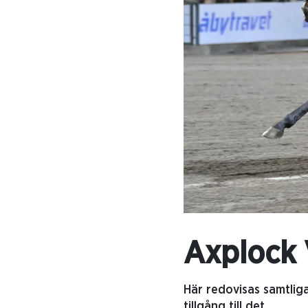
Axplock 
Här redovisas samtlig
tillgång till det.