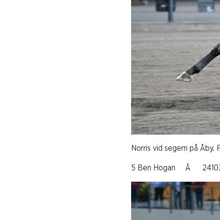
Norris vid segern på Åby.
5 Ben Hogan Å 241