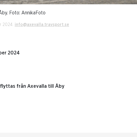
Åby. Foto: AnnikaFoto
er 2024.
info@axevalla.travsport.se
ber 2024
lyttas från Axevalla till Åby