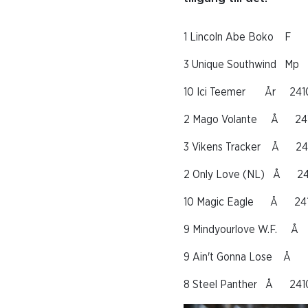
1 Lincoln Abe Boko F
3 Unique Southwind Mp
10 Ici Teemer År 241
2 Mago Volante Å 24
3 Vikens Tracker Å 24
2 Only Love (NL) Å 2
10 Magic Eagle Å 241
9 Mindyourlove W.F.
9 Ain't Gonna Lose Å 
8 Steel Panther Å 241