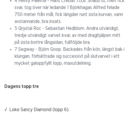
4 Henry Palema - Hans Crebas 1.13,8. Snabb ut, men fick
svar, tog över när ledande 1 Björkhagas Alfred felade
750 meter från mål, fick längder runt sista kurvan, vann
avstannande, bra insats.
5 Qrystal Roc - Sebastian Hedblom. Andra utvändigt,
tredje utvändigt varvet kvar, av med draghjälpen mitt
på sista bortre långsidan, fullföljde bra.
7 Segway - Björn Goop. Backades från kön, längst bak i
klungan, förbättrade sig successivt på slutvarvet i ett
mycket galoppfyllt lopp, maxutdelning.
Dagens topp tre
√ Loke Sancy Diamond (lopp 6).