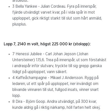
årsdebut.
3 Bella Yankee - Julian Cordeau. Fyra på innerspår,
fjärde utvändigt varvet kvar, på i vida spår in mot
upploppet, gick riktigt starkt till slut som hårt anmäld,
plusplus.
Lopp 7, 2140 m volt, högst 225 000 kr (stolopp):
7 Henessi Jubilee - Carl Johan Jepson (Johan
Untersteiner) 1.15,6. Trea på innerspår, ut som förstahäst
i andraspår inför slutvarv, tryckte till sig grepp ganska
tidigt på upploppet, vann säkert.
4 Kaffeåchampagne - Mikael J Andersson. Rygg på
ledaren, ut ett spår på upploppet, ner invändigt om
blivande vinnaren till slut, fullgod insats, vinner snart
lopp.
8 Dira - Björn Goop. Andra utvändigt, på 300 kvar,
kunde aldrig gå i riktig närkamp, höll farten helt okej.