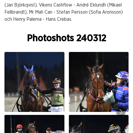
(Jan Björkqvist), Vikens Cashflow - André Eklundh (Mikael
Fellbrandt), Mr Mah Can - Stefan Persson (Sofia Aronsson)
och Henry Palema - Hans Crebas.
Photoshots 240312