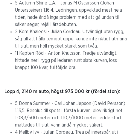
5 Autumn Shine L.A. - Jonas M Oscarsson (Johan
Untersteiner) 1.16,4. Ledningen, uppvaktad mest hela
tiden, hade ändå inga problem med att gå undan till
säker seger, rejäl i årsdebuten.
2 Kom Khaleesi - Julian Cordeau. Utvändigt utan rygg,
såg till att hålla tempot uppe, kunde inte riktigt utmana
till slut, men höll mycket starkt som tvåa.
11 Kapten Röd - Anton Knutsson. Tredje utvändigt,
hittade ner i rygg på ledaren runt sista kurvan, loss
knappt 100 kvar, fullföljde bra.
Lopp 4, 2140 m auto, högst 975 000 kr (fördel ston):
5 Donna Summer - Carl Johan Jepson (David Persson)
1.13,5. Resolut till spets i första kurvan, blev riktigt het,
1.08,3/500 meter och 1.10,3/1000 meter, ledde stort,
mattades till slut, vann ändå mycket säkert.
4 Mellby Ivy - Julian Cordeau. Trea på innerspår, ut i