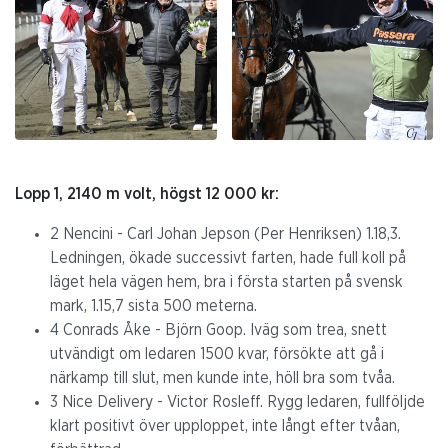
Lopp 1, 2140 m volt, högst 12 000 kr:
2 Nencini - Carl Johan Jepson (Per Henriksen) 1.18,3.
Ledningen, ökade successivt farten, hade full koll på
läget hela vägen hem, bra i första starten på svensk
mark, 1.15,7 sista 500 meterna.
4 Conrads Åke - Björn Goop. Iväg som trea, snett
utvändigt om ledaren 1500 kvar, försökte att gå i
närkamp till slut, men kunde inte, höll bra som tvåa.
3 Nice Delivery - Victor Rosleff. Rygg ledaren, fullföljde
klart positivt över upploppet, inte långt efter tvåan,