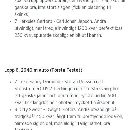
spår vid upploppets början, ner invändigt till slut, sköt till
ganska bra, inte stort slagen (fick en placering till
skänks).
7 Herkules Gertorp - Carl Johan Jepson. Andra
utvändigt, ner i tredje invändigt 1200 kvar, perfekt loss
250 kvar, spurtade skapligt en bit ut i banan.
Lopp 6, 2640 m auto (Första Testet):
7 Loke Sancy Diamond - Stefan Persson (Ulf
Stenströmer) 1.15,2. Ledningen ut ur första sväng, höll
ett ganska jämnt och bra tempo, ryckte undan 500
kvar, fick längder, helt ohotad, mycket fin årsdebut.
8 Dirty Sweet - Dwight Pieters. Andra utvändigt, på i
tredjespår 450 kvar, långt fram till bortflyende ledaren,
närmade sig en del, men aldrig i farlig närhet, bra