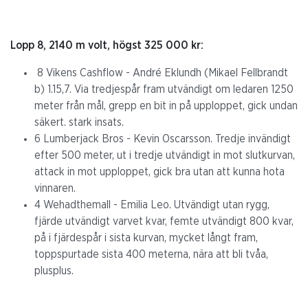
Lopp 8, 2140 m volt, högst 325 000 kr:
8 Vikens Cashflow - André Eklundh (Mikael Fellbrandt
b) 1.15,7. Via tredjespår fram utvändigt om ledaren 1250
meter från mål, grepp en bit in på upploppet, gick undan
säkert. stark insats.
6 Lumberjack Bros - Kevin Oscarsson. Tredje invändigt
efter 500 meter, ut i tredje utvändigt in mot slutkurvan,
attack in mot upploppet, gick bra utan att kunna hota
vinnaren.
4 Wehadthemall - Emilia Leo. Utvändigt utan rygg,
fjärde utvändigt varvet kvar, femte utvändigt 800 kvar,
på i fjärdespår i sista kurvan, mycket långt fram,
toppspurtade sista 400 meterna, nära att bli tvåa,
plusplus.