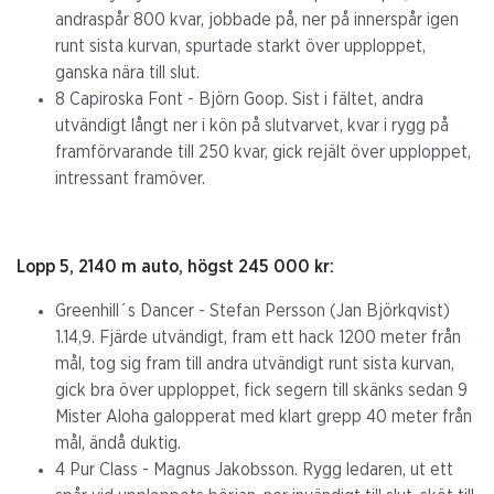
andraspår 800 kvar, jobbade på, ner på innerspår igen
runt sista kurvan, spurtade starkt över upploppet,
ganska nära till slut.
8 Capiroska Font - Björn Goop. Sist i fältet, andra
utvändigt långt ner i kön på slutvarvet, kvar i rygg på
framförvarande till 250 kvar, gick rejält över upploppet,
intressant framöver.
Lopp 5, 2140 m auto, högst 245 000 kr:
Greenhill´s Dancer - Stefan Persson (Jan Björkqvist)
1.14,9. Fjärde utvändigt, fram ett hack 1200 meter från
mål, tog sig fram till andra utvändigt runt sista kurvan,
gick bra över upploppet, fick segern till skänks sedan 9
Mister Aloha galopperat med klart grepp 40 meter från
mål, ändå duktig.
4 Pur Class - Magnus Jakobsson. Rygg ledaren, ut ett