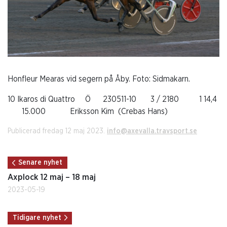
Honfleur Mearas vid segern på Åby. Foto: Sidmakarn.
10 Ikaros di Quattro Ö 230511-10 3 / 2180 1 14,4
15.000 Eriksson Kim (Crebas Hans)
Publicerad fredag 12 maj 2023.
info@axevalla.travsport.se
Senare nyhet
Axplock 12 maj – 18 maj
2023-05-19
Tidigare nyhet