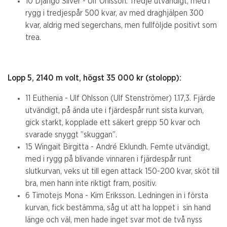
10 Django Silver - Ulf Ohlsson. Tredje utvändigt, med i
rygg i tredjespår 500 kvar, av med draghjälpen 300
kvar, aldrig med segerchans, men fullföljde positivt som
trea.
Lopp 5, 2140 m volt, högst 35 000 kr (stolopp):
11 Euthenia - Ulf Ohlsson (Ulf Stenströmer) 1.17,3. Fjärde
utvändigt, på ända ute i fjärdespår runt sista kurvan,
gick starkt, kopplade ett säkert grepp 50 kvar och
svarade snyggt ”skuggan”.
15 Wingait Birgitta - André Eklundh. Femte utvändigt,
med i rygg på blivande vinnaren i fjärdespår runt
slutkurvan, veks ut till egen attack 150-200 kvar, sköt till
bra, men hann inte riktigt fram, positiv.
6 Timotejs Mona - Kim Eriksson. Ledningen in i första
kurvan, fick bestämma, såg ut att ha loppet i sin hand
länge och väl, men hade inget svar mot de två nyss