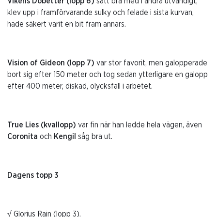
Vikens Dobetter (lopp 6)
satt bra med i andra utvändigt,
klev upp i framförvarande sulky och felade i sista kurvan,
hade säkert varit en bit fram annars.
Vision of Gideon (lopp 7)
var stor favorit, men galopperade
bort sig efter 150 meter och tog sedan ytterligare en galopp
efter 400 meter, diskad, olycksfall i arbetet.
True Lies (kvallopp)
var fin när han ledde hela vägen, även
Coronita
och
Kengil
såg bra ut.
Dagens topp 3
√ Glorius Rain (lopp 3).