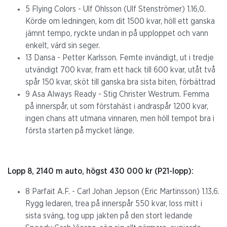
5 Flying Colors - Ulf Ohlsson (Ulf Stenströmer) 1.16,0.
Körde om ledningen, kom dit 1500 kvar, höll ett ganska
jämnt tempo, ryckte undan in på upploppet och vann
enkelt, värd sin seger.
13 Dansa - Petter Karlsson. Femte invändigt, ut i tredje
utvändigt 700 kvar, fram ett hack till 600 kvar, utåt två
spår 150 kvar, sköt till ganska bra sista biten, förbättrad
9 Asa Always Ready - Stig Christer Westrum. Femma
på innerspår, ut som förstahäst i andraspår 1200 kvar,
ingen chans att utmana vinnaren, men höll tempot bra i
första starten på mycket länge.
Lopp 8, 2140 m auto, högst 430 000 kr (P21-lopp):
8 Parfait A.F. - Carl Johan Jepson (Eric Martinsson) 1.13,6.
Rygg ledaren, trea på innerspår 550 kvar, loss mitt i
sista sväng, tog upp jakten på den stort ledande