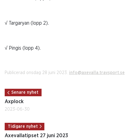
√ Targaryan (lopp 2).
√ Pingis (lopp 4).
Publicerad onsdag 28 juni 2023.
info@axevalla.travsport.se
Senare nyhet
Axplock
2023-06-30
Tidigare nyhet
Axevallatipset 27 juni 2023