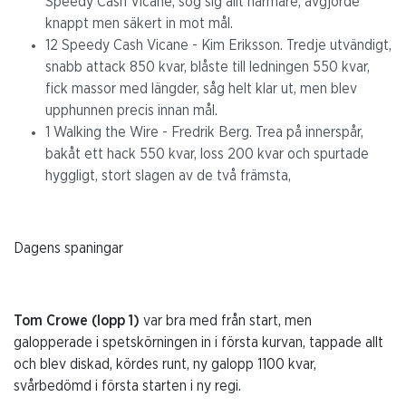
Speedy Cash Vicane, sög sig allt närmare, avgjorde
knappt men säkert in mot mål.
12 Speedy Cash Vicane - Kim Eriksson. Tredje utvändigt,
snabb attack 850 kvar, blåste till ledningen 550 kvar,
fick massor med längder, såg helt klar ut, men blev
upphunnen precis innan mål.
1 Walking the Wire - Fredrik Berg. Trea på innerspår,
bakåt ett hack 550 kvar, loss 200 kvar och spurtade
hyggligt, stort slagen av de två främsta,
Dagens spaningar
Tom Crowe (lopp 1)
var bra med från start, men
galopperade i spetskörningen in i första kurvan, tappade allt
och blev diskad, kördes runt, ny galopp 1100 kvar,
svårbedömd i första starten i ny regi.