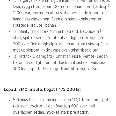
15 Targaryan - Flemming Jensen 1.14,2. På från kön 1600
kvar, rygg i tredjespår 100 meter senare, på i fjärdespår
1200 kvar, ledningen ut på slutvarvet, hade loppet i sin
hand hela vägen hem även om några konkurrenter
spurtade bra ute i banan.
12 Infinity Bellezza - Mimmi Elfstrand. Backade från
start, sjätte- sedan femte utvändigt, på i tredjespår
700 kvar, fick draghjälp kort senare, kom i vida spår in
mot upploppet, riktigt vass avslutning sista biten.
13 Hattrick Didamgård - Christian Fiore. Femte- sedan
fjärde utvändigt, fram ett hack runt sista kurvan, loss
300 kvar, spurtade fullt godkänt till tredjeplatsen.
Lopp 3, 2140 m auto, högst 1 475 000 kr:
5 Glorius Rain - Flemming Jensen 1.13,3. Körde om spets,
fick svar, tryckte till och övertog 600 kvar, helt
överlägsen sedan, mycket stark prestation.