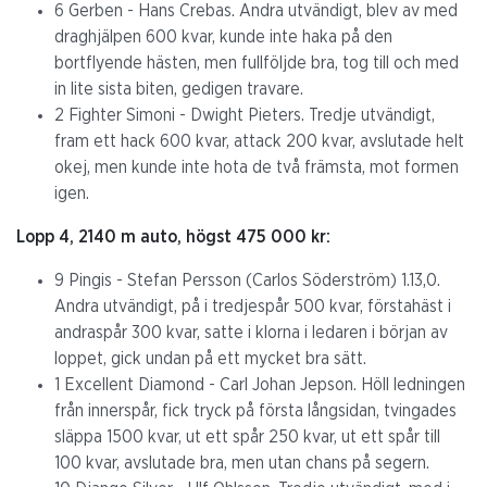
6 Gerben - Hans Crebas. Andra utvändigt, blev av med
draghjälpen 600 kvar, kunde inte haka på den
bortflyende hästen, men fullföljde bra, tog till och med
in lite sista biten, gedigen travare.
2 Fighter Simoni - Dwight Pieters. Tredje utvändigt,
fram ett hack 600 kvar, attack 200 kvar, avslutade helt
okej, men kunde inte hota de två främsta, mot formen
igen.
Lopp 4, 2140 m auto, högst 475 000 kr:
9 Pingis - Stefan Persson (Carlos Söderström) 1.13,0.
Andra utvändigt, på i tredjespår 500 kvar, förstahäst i
andraspår 300 kvar, satte i klorna i ledaren i början av
loppet, gick undan på ett mycket bra sätt.
1 Excellent Diamond - Carl Johan Jepson. Höll ledningen
från innerspår, fick tryck på första långsidan, tvingades
släppa 1500 kvar, ut ett spår 250 kvar, ut ett spår till
100 kvar, avslutade bra, men utan chans på segern.