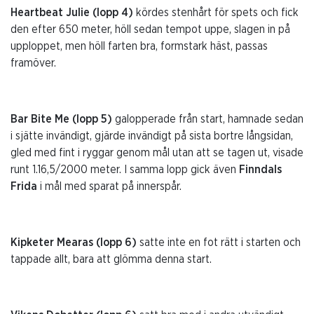
Heartbeat Julie (lopp 4)
kördes stenhårt för spets och fick
den efter 650 meter, höll sedan tempot uppe, slagen in på
upploppet, men höll farten bra, formstark häst, passas
framöver.
Bar Bite Me (lopp 5)
galopperade från start, hamnade sedan
i sjätte invändigt, gjärde invändigt på sista bortre långsidan,
gled med fint i ryggar genom mål utan att se tagen ut, visade
runt 1.16,5/2000 meter. I samma lopp gick även
Finndals
Frida
i mål med sparat på innerspår.
Kipketer Mearas (lopp 6)
satte inte en fot rätt i starten och
tappade allt, bara att glömma denna start.