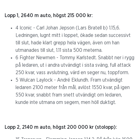
Lopp 1, 2640 m auto, högst 215 000 kr:
4 Iconic - Carl Johan Jepson (Lars Bratell b) 1.15,6.
Ledningen, lugnt mitt i loppet, ökade sedan successivt
till slut, hade klart grepp hela vägen, även om han
utmanades till slut, 1.11 sista 500 meterna.
6 Fighter Newmen - Tommy Karlstedt. Snabbt ner i rygg
på ledaren, ut i andra utvändigt i sista sväng, full attack
250 kvar, vass avslutning, värd en seger nu, toppform.
5 Wulcan Laylock - André Eklundh. Fram utvändigt
ledaren 2100 meter från mål, avlöst 1550 kvar, på igen
550 kvar, snabbt fram snett utvändigt om ledaren,
kunde inte utmana om segern, men höll duktigt.
Lopp 2, 2140 m auto, högst 200 000 kr (stolopp):