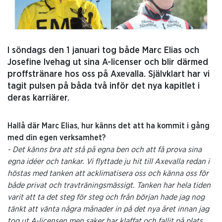
I söndags den 1 januari tog både Marc Elias och
Josefine Ivehag ut sina A-licenser och blir därmed
proffstränare hos oss på Axevalla. Självklart har vi
tagit pulsen på båda två inför det nya kapitlet i
deras karriärer.
Hallå där Marc Elias, hur känns det att ha kommit i gång
med din egen verksamhet?
- Det känns bra att stå på egna ben och att få prova sina
egna idéer och tankar. Vi flyttade ju hit till Axevalla redan i
höstas med tanken att acklimatisera oss och känna oss för
både privat och travträningsmässigt. Tanken har hela tiden
varit att ta det steg för steg och från början hade jag nog
tänkt att vänta några månader in på det nya året innan jag
tog ut A-licensen men saker har klaffat och fallit på plats