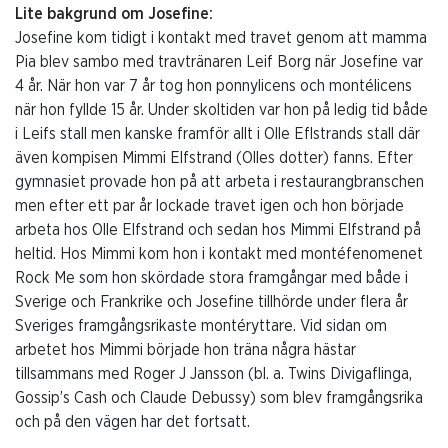
Lite bakgrund om Josefine:
Josefine kom tidigt i kontakt med travet genom att mamma
Pia blev sambo med travtränaren Leif Borg när Josefine var
4 år. När hon var 7 år tog hon ponnylicens och montélicens
när hon fyllde 15 år. Under skoltiden var hon på ledig tid både
i Leifs stall men kanske framför allt i Olle Eflstrands stall där
även kompisen Mimmi Elfstrand (Olles dotter) fanns. Efter
gymnasiet provade hon på att arbeta i restaurangbranschen
men efter ett par år lockade travet igen och hon började
arbeta hos Olle Elfstrand och sedan hos Mimmi Elfstrand på
heltid. Hos Mimmi kom hon i kontakt med montéfenomenet
Rock Me som hon skördade stora framgångar med både i
Sverige och Frankrike och Josefine tillhörde under flera år
Sveriges framgångsrikaste montéryttare. Vid sidan om
arbetet hos Mimmi började hon träna några hästar
tillsammans med Roger J Jansson (bl. a. Twins Divigaflinga,
Gossip’s Cash och Claude Debussy) som blev framgångsrika
och på den vägen har det fortsatt.