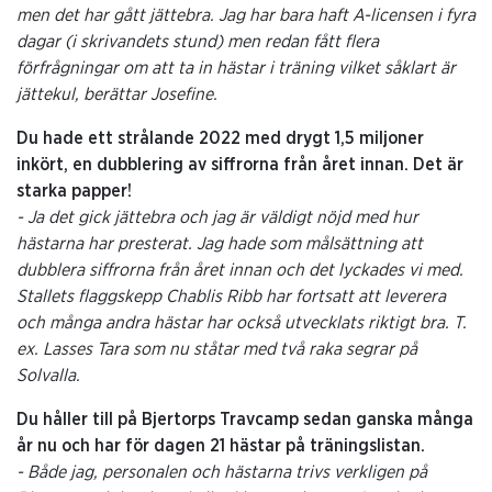
men det har gått jättebra. Jag har bara haft A-licensen i fyra
dagar (i skrivandets stund) men redan fått flera
förfrågningar om att ta in hästar i träning vilket såklart är
jättekul, berättar Josefine.
Du hade ett strålande 2022 med drygt 1,5 miljoner
inkört, en dubblering av siffrorna från året innan. Det är
starka papper!
- Ja det gick jättebra och jag är väldigt nöjd med hur
hästarna har presterat. Jag hade som målsättning att
dubblera siffrorna från året innan och det lyckades vi med.
Stallets flaggskepp Chablis Ribb har fortsatt att leverera
och många andra hästar har också utvecklats riktigt bra. T.
ex. Lasses Tara som nu ståtar med två raka segrar på
Solvalla.
Du håller till på Bjertorps Travcamp sedan ganska många
år nu och har för dagen 21 hästar på träningslistan.
- Både jag, personalen och hästarna trivs verkligen på