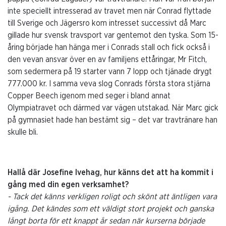
inte speciellt intresserad av travet men när Conrad flyttade
till Sverige och Jägersro kom intresset successivt då Marc
gillade hur svensk travsport var gentemot den tyska. Som 15-
åring började han hänga mer i Conrads stall och fick också i
den vevan ansvar över en av familjens ettåringar, Mr Fitch,
som sedermera på 19 starter vann 7 lopp och tjänade drygt
777.000 kr. I samma veva slog Conrads första stora stjärna
Copper Beech igenom med seger i bland annat
Olympiatravet och därmed var vägen utstakad. När Marc gick
på gymnasiet hade han bestämt sig – det var travtränare han
skulle bli.
Hallå där Josefine Ivehag, hur känns det att ha kommit i
gång med din egen verksamhet?
- Tack det känns verkligen roligt och skönt att äntligen vara
igång. Det kändes som ett väldigt stort projekt och ganska
långt borta för ett knappt år sedan när kurserna började