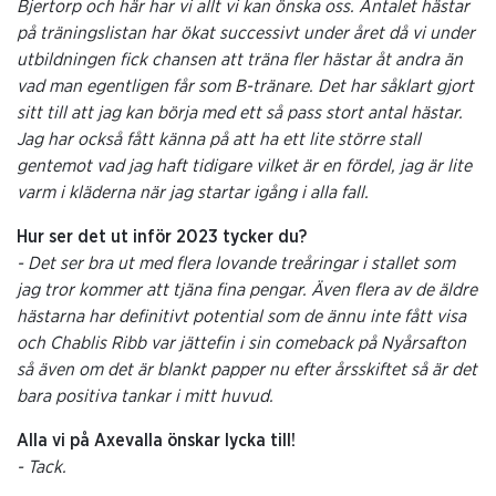
Bjertorp och här har vi allt vi kan önska oss. Antalet hästar
på träningslistan har ökat successivt under året då vi under
utbildningen fick chansen att träna fler hästar åt andra än
vad man egentligen får som B-tränare. Det har såklart gjort
sitt till att jag kan börja med ett så pass stort antal hästar.
Jag har också fått känna på att ha ett lite större stall
gentemot vad jag haft tidigare vilket är en fördel, jag är lite
varm i kläderna när jag startar igång i alla fall.
Hur ser det ut inför 2023 tycker du?
- Det ser bra ut med flera lovande treåringar i stallet som
jag tror kommer att tjäna fina pengar. Även flera av de äldre
hästarna har definitivt potential som de ännu inte fått visa
och Chablis Ribb var jättefin i sin comeback på Nyårsafton
så även om det är blankt papper nu efter årsskiftet så är det
bara positiva tankar i mitt huvud.
Alla vi på Axevalla önskar lycka till!
- Tack.