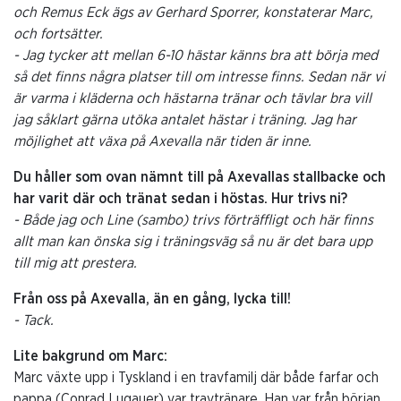
och Remus Eck ägs av Gerhard Sporrer, konstaterar Marc,
och fortsätter.
- Jag tycker att mellan 6-10 hästar känns bra att börja med
så det finns några platser till om intresse finns. Sedan när vi
är varma i kläderna och hästarna tränar och tävlar bra vill
jag såklart gärna utöka antalet hästar i träning. Jag har
möjlighet att växa på Axevalla när tiden är inne.
Du håller som ovan nämnt till på Axevallas stallbacke och
har varit där och tränat sedan i höstas. Hur trivs ni?
- Både jag och Line (sambo) trivs förträffligt och här finns
allt man kan önska sig i träningsväg så nu är det bara upp
till mig att prestera.
Från oss på Axevalla, än en gång, lycka till!
- Tack.
Lite bakgrund om Marc:
Marc växte upp i Tyskland i en travfamilj där både farfar och
pappa (Conrad Lugauer) var travtränare. Han var från början