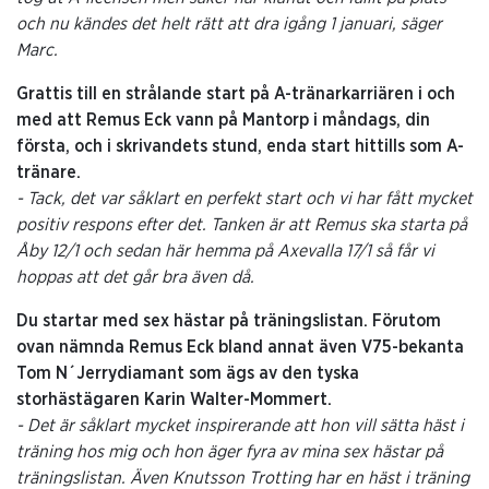
och nu kändes det helt rätt att dra igång 1 januari, säger
Marc.
Grattis till en strålande start på A-tränarkarriären i och
med att Remus Eck vann på Mantorp i måndags, din
första, och i skrivandets stund, enda start hittills som A-
tränare.
- Tack, det var såklart en perfekt start och vi har fått mycket
positiv respons efter det. Tanken är att Remus ska starta på
Åby 12/1 och sedan här hemma på Axevalla 17/1 så får vi
hoppas att det går bra även då.
Du startar med sex hästar på träningslistan. Förutom
ovan nämnda Remus Eck bland annat även V75-bekanta
Tom N´Jerrydiamant som ägs av den tyska
storhästägaren Karin Walter-Mommert.
- Det är såklart mycket inspirerande att hon vill sätta häst i
träning hos mig och hon äger fyra av mina sex hästar på
träningslistan. Även Knutsson Trotting har en häst i träning