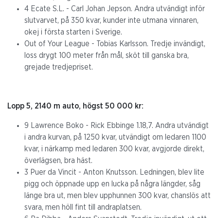
4 Ecate S.L. - Carl Johan Jepson. Andra utvändigt inför
slutvarvet, på 350 kvar, kunder inte utmana vinnaren,
okej i första starten i Sverige.
Out of Your League - Tobias Karlsson. Tredje invändigt,
loss drygt 100 meter från mål, sköt till ganska bra,
grejade tredjepriset.
Lopp 5, 2140 m auto, högst 50 000 kr:
9 Lawrence Boko - Rick Ebbinge 1.18,7. Andra utvändigt
i andra kurvan, på 1250 kvar, utvändigt om ledaren 1100
kvar, i närkamp med ledaren 300 kvar, avgjorde direkt,
överlägsen, bra häst.
3 Puer da Vincit - Anton Knutsson. Ledningen, blev lite
pigg och öppnade upp en lucka på några längder, såg
länge bra ut, men blev upphunnen 300 kvar, chanslös att
svara, men höll fint till andraplatsen.