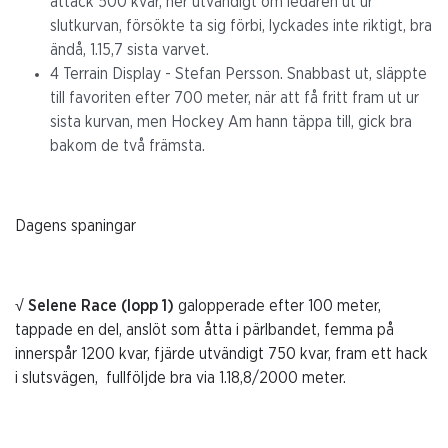
attack 500 kvar, ner utvändigt om ledaren ut ur
slutkurvan, försökte ta sig förbi, lyckades inte riktigt, bra
ändå, 1.15,7 sista varvet.
4 Terrain Display - Stefan Persson. Snabbast ut, släppte
till favoriten efter 700 meter, när att få fritt fram ut ur
sista kurvan, men Hockey Am hann täppa till, gick bra
bakom de två främsta.
Dagens spaningar
√ Selene Race (lopp 1)
galopperade efter 100 meter,
tappade en del, anslöt som åtta i pärlbandet, femma på
innerspår 1200 kvar, fjärde utvändigt 750 kvar, fram ett hack
i slutsvägen, fullföljde bra via 1.18,8/2000 meter.