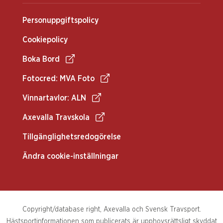
Personuppgiftspolicy
Cookiepolicy
Boka Bord
Fotocred: MVA Foto
Vinnartavlor: ALN
Axevalla Travskola
Tillgänglighetsredogörelse
Ändra cookie-inställningar
Copyright/database right, Axevalla och Svensk Travsport.
Hästsportinformationen som publicerats är upphovsrättsligt skyddat