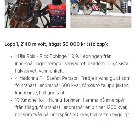
Lopp 1, 2140 m volt, högst 30 000 kr (stolopp):
1 Ulla Rols - Rick Ebbinge 1.19,9. Ledningen från
innerspår, lugnt tempo i snövädret, ökade till 1.16,4 sista
halvvarvet, vann enkelt.
4 Madonna F. - Stefan Persson. Tredje invändigt, ut som
förstahäst i andraspår 600 kvar, försökte ta upp jakten,
kunde inte, höll godkänt.
10 Ximone Töll - Hannu Torvinen. Femma på innerspår
från tillägg, förstahäst i andraspår en bit ner 1200 kvar,
ner som tvåa på innerspår 550 kvar, höll farten hyggligt.