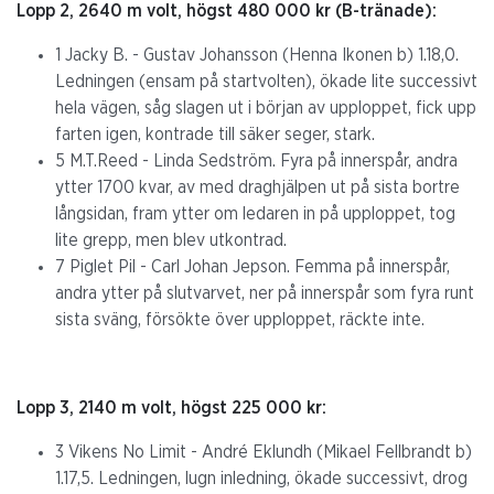
Lopp 2, 2640 m volt, högst 480 000 kr (B-tränade):
1 Jacky B. - Gustav Johansson (Henna Ikonen b) 1.18,0.
Ledningen (ensam på startvolten), ökade lite successivt
hela vägen, såg slagen ut i början av upploppet, fick upp
farten igen, kontrade till säker seger, stark.
5 M.T.Reed - Linda Sedström. Fyra på innerspår, andra
ytter 1700 kvar, av med draghjälpen ut på sista bortre
långsidan, fram ytter om ledaren in på upploppet, tog
lite grepp, men blev utkontrad.
7 Piglet Pil - Carl Johan Jepson. Femma på innerspår,
andra ytter på slutvarvet, ner på innerspår som fyra runt
sista sväng, försökte över upploppet, räckte inte.
Lopp 3, 2140 m volt, högst 225 000 kr:
3 Vikens No Limit - André Eklundh (Mikael Fellbrandt b)
1.17,5. Ledningen, lugn inledning, ökade successivt, drog