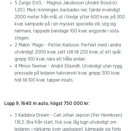
5 Zurigo D.V.S. - Magnus Jakobsson (André Bood b)
1.20,1. Med i körningen, backades ner, fjärde invändigt
2000 meter från mål, ut i tredje ytter 600 kvar, på 300
kvar, kämpade på i sin mycket speciella stil, sög sig
närmare, tappade bandage 100 kvar, avgjorde i sista
stegen.
2 Makin´Magic - Petter Karlsson. Perfekt med i andra
utvändigt 2000 kvar, satt still till 200 kvar, ut ett spår,
grepp 100 kvar, nära att hålla undan.
4 Minoo Teemer - André Eklundh. Utvändigt utan rygg,
pressade på ledaren halvvarvet kvar, grepp 300 kvar,
höll till 100 kvar, tapper insats.
Lopp 9, 1640 m auto, högst 750 000 kr:
3 Kadabra Dream - Carl Johan Jepson (Per Henriksen)
1.16,5. Bra från start, fick svar, låg lugn utvändigt om
ledaren, i närkamp över upploppet, kämpade sig förbi