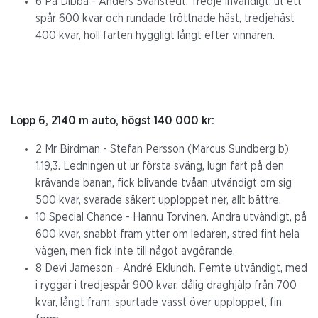
6 Pa Dibba - Anders Svanstedt. Tredje invändigt, ut ett
spår 600 kvar och rundade tröttnade häst, tredjehäst
400 kvar, höll farten hyggligt långt efter vinnaren.
Lopp 6, 2140 m auto, högst 140 000 kr:
2 Mr Birdman - Stefan Persson (Marcus Sundberg b)
1.19,3. Ledningen ut ur första sväng, lugn fart på den
krävande banan, fick blivande tvåan utvändigt om sig
500 kvar, svarade säkert upploppet ner, allt bättre.
10 Special Chance - Hannu Torvinen. Andra utvändigt, på
600 kvar, snabbt fram ytter om ledaren, stred fint hela
vägen, men fick inte till något avgörande.
8 Devi Jameson - André Eklundh. Femte utvändigt, med
i ryggar i tredjespår 900 kvar, dålig draghjälp från 700
kvar, långt fram, spurtade vasst över upploppet, fin