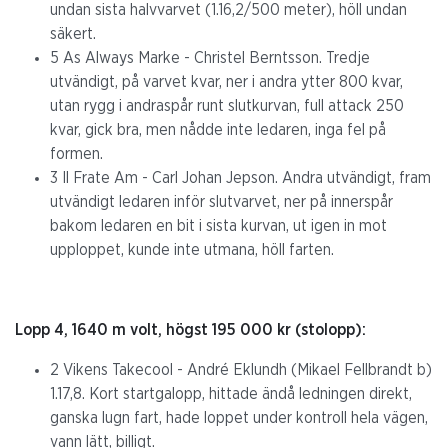
undan sista halvvarvet (1.16,2/500 meter), höll undan
säkert.
5 As Always Marke - Christel Berntsson. Tredje
utvändigt, på varvet kvar, ner i andra ytter 800 kvar,
utan rygg i andraspår runt slutkurvan, full attack 250
kvar, gick bra, men nådde inte ledaren, inga fel på
formen.
3 Il Frate Am - Carl Johan Jepson. Andra utvändigt, fram
utvändigt ledaren inför slutvarvet, ner på innerspår
bakom ledaren en bit i sista kurvan, ut igen in mot
upploppet, kunde inte utmana, höll farten.
Lopp 4, 1640 m volt, högst 195 000 kr (stolopp):
2 Vikens Takecool - André Eklundh (Mikael Fellbrandt b)
1.17,8. Kort startgalopp, hittade ändå ledningen direkt,
ganska lugn fart, hade loppet under kontroll hela vägen,
vann lätt, billigt.