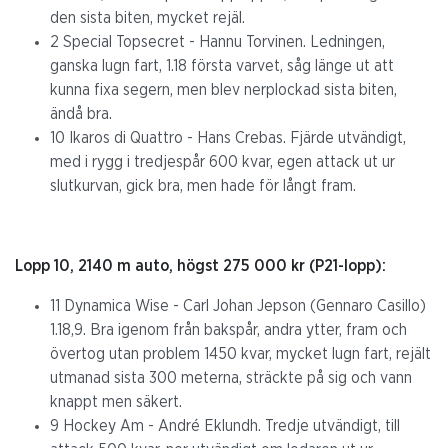
den sista biten, mycket rejäl.
2 Special Topsecret - Hannu Torvinen. Ledningen,
ganska lugn fart, 1.18 första varvet, såg länge ut att
kunna fixa segern, men blev nerplockad sista biten,
ändå bra.
10 Ikaros di Quattro - Hans Crebas. Fjärde utvändigt,
med i rygg i tredjespår 600 kvar, egen attack ut ur
slutkurvan, gick bra, men hade för långt fram.
Lopp 10, 2140 m auto, högst 275 000 kr (P21-lopp):
11 Dynamica Wise - Carl Johan Jepson (Gennaro Casillo)
1.18,9. Bra igenom från bakspår, andra ytter, fram och
övertog utan problem 1450 kvar, mycket lugn fart, rejält
utmanad sista 300 meterna, sträckte på sig och vann
knappt men säkert.
9 Hockey Am - André Eklundh. Tredje utvändigt, till