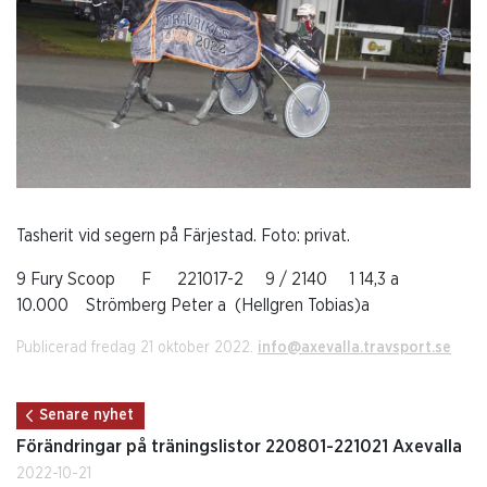
Tasherit vid segern på Färjestad. Foto: privat.
9 Fury Scoop F 221017-2 9 / 2140 1 14,3 a
10.000 Strömberg Peter a (Hellgren Tobias)a
Publicerad fredag 21 oktober 2022.
info@axevalla.travsport.se
Senare nyhet
Förändringar på träningslistor 220801-221021 Axevalla
2022-10-21