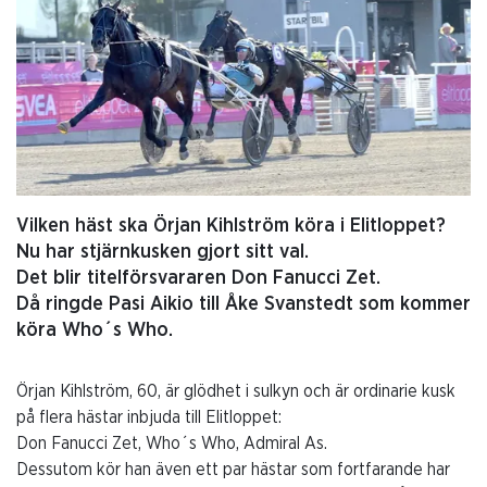
Vilken häst ska Örjan Kihlström köra i Elitloppet?
Nu har stjärnkusken gjort sitt val.
Det blir titelförsvararen Don Fanucci Zet.
Då ringde Pasi Aikio till Åke Svanstedt som kommer
köra Who´s Who.
Örjan Kihlström, 60, är glödhet i sulkyn och är ordinarie kusk
på flera hästar inbjuda till Elitloppet:
Don Fanucci Zet, Who´s Who, Admiral As.
Dessutom kör han även ett par hästar som fortfarande har