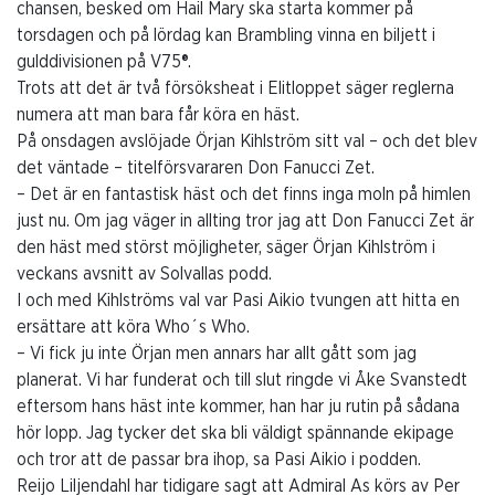
chansen, besked om Hail Mary ska starta kommer på
torsdagen och på lördag kan Brambling vinna en biljett i
gulddivisionen på V75®.
Trots att det är två försöksheat i Elitloppet säger reglerna
numera att man bara får köra en häst.
På onsdagen avslöjade Örjan Kihlström sitt val – och det blev
det väntade – titelförsvararen Don Fanucci Zet.
– Det är en fantastisk häst och det finns inga moln på himlen
just nu. Om jag väger in allting tror jag att Don Fanucci Zet är
den häst med störst möjligheter, säger Örjan Kihlström i
veckans avsnitt av Solvallas podd.
I och med Kihlströms val var Pasi Aikio tvungen att hitta en
ersättare att köra Who´s Who.
– Vi fick ju inte Örjan men annars har allt gått som jag
planerat. Vi har funderat och till slut ringde vi Åke Svanstedt
eftersom hans häst inte kommer, han har ju rutin på sådana
hör lopp. Jag tycker det ska bli väldigt spännande ekipage
och tror att de passar bra ihop, sa Pasi Aikio i podden.
Reijo Liljendahl har tidigare sagt att Admiral As körs av Per