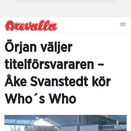
Örjan väljer
titelförsvararen –
Åke Svanstedt kör
Who´s Who