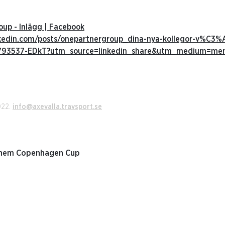
up - Inlägg | Facebook
nkedin.com/posts/onepartnergroup_dina-nya-kollegor-v%C3
57793537-EDkT?utm_source=linkedin_share&utm_medium=m
022.
info@axevalla.travsport.se
e hem Copenhagen Cup