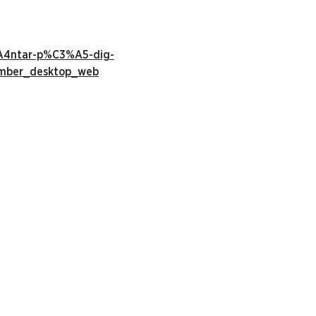
%A4ntar-p%C3%A5-dig-
ember_desktop_web