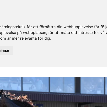
rningsteknik för att förbättra din webbupplevelse för fö
upplevelse på webbplatsen
,
för att mäta ditt intresse för vå
som är mer relevanta för dig
.
ningar