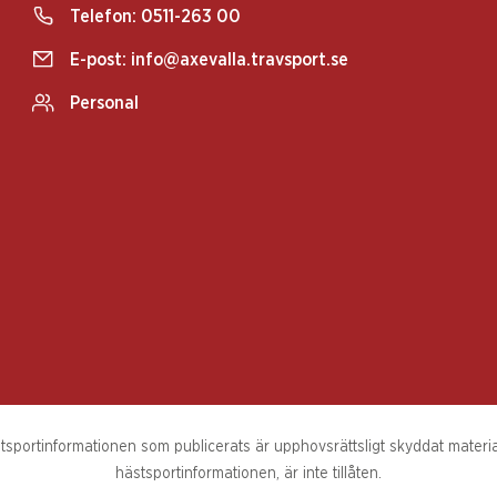
Telefon:
0511-263 00
E-post:
info@axevalla.travsport.se
Personal
sportinformationen som publicerats är upphovsrättsligt skyddat material.
hästsportinformationen, är inte tillåten.