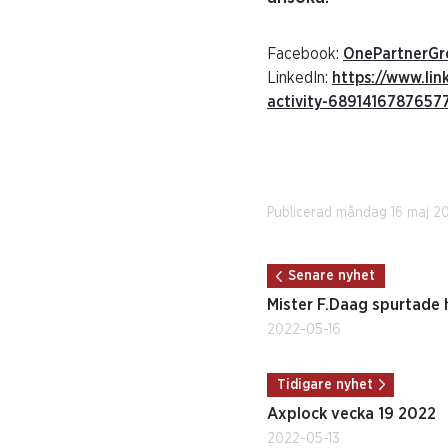
Facebook:
OnePartnerGro
LinkedIn:
https://www.li
activity-68914167876
Publicerad måndag 16 maj 2
Senare nyhet
Mister F.Daag spurtad
2022-05-16
Tidigare nyhet
Axplock vecka 19 2022
2022-05-13