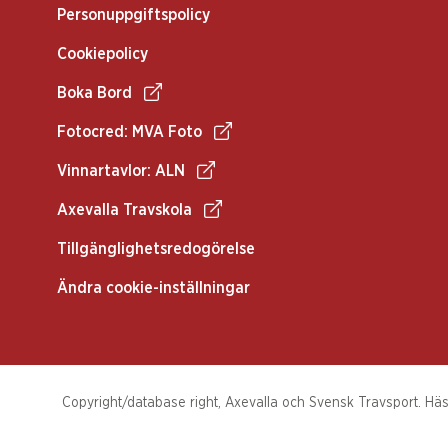
Personuppgiftspolicy
Cookiepolicy
Boka Bord
Fotocred: MVA Foto
Vinnartavlor: ALN
Axevalla Travskola
Tillgänglighetsredogörelse
Ändra cookie-inställningar
Copyright/database right, Axevalla och Svensk Travsport. Häst