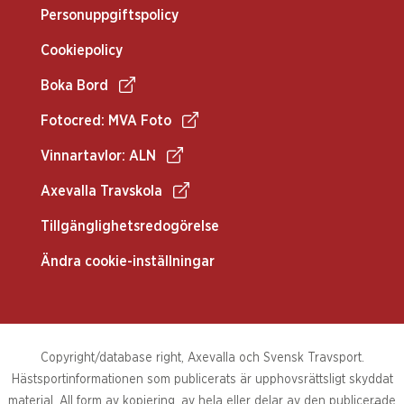
Personuppgiftspolicy
Cookiepolicy
Boka Bord
Fotocred: MVA Foto
Vinnartavlor: ALN
Axevalla Travskola
Tillgänglighetsredogörelse
Ändra cookie-inställningar
Copyright/database right, Axevalla och Svensk Travsport.
Hästsportinformationen som publicerats är upphovsrättsligt skyddat
material. All form av kopiering, av hela eller delar av den publicerade