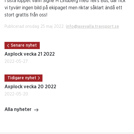
I sista loppet vann Signe H Lindberg med Tell's Bus, där fick
vi tyvärr ingen bild på ekipaget men riktar såklart ändå ett
stort grattis från oss!
Publicerad onsdag 25 maj 2022.
info@axevalla.travsport.se
Senare nyhet
Axplock vecka 21 2022
2022-05-27
Tidigare nyhet
Axplock vecka 20 2022
2022-05-20
Alla nyheter