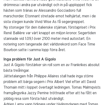
drömresa i andra par utvändigt och in på upploppet fick
hästen som tränas av Alessandro Gocciadoro full
marschorder. Etonnant stretade emot helhjärtat, men i de
sista stegen kunde Vivid Wise As få segergreppet.
Ny storseger för den italienske stjärnan, förstapriset i Prix
René Ballière var värt knappt en miljon kronor. Segertiden
stannade vid 1.09,1 över 2100 meter med autostart. En
notering som tangerade det världsrekord som Face Time
Bourbon satte i samma lopp förra året.
Inga problem för Just A Gigolo
Just A Gigolo förstärker sin roll som en av Frankrikes absolut
bästa treåringar.
Jättetalangen från Philippe Allaires stall hade inga större
problem att bärga segern i Prix Albert Viel efter att David
Thomain mitt i loppet övertagit ledningen. Tomas Malmqvists
framgångsrika Jazzy Perrine tröttnade efter att ha fått en
jobbig resa som första häst utvändigt.
Adrien Lamy vann tidigare under tävlingsdagen med Tomas