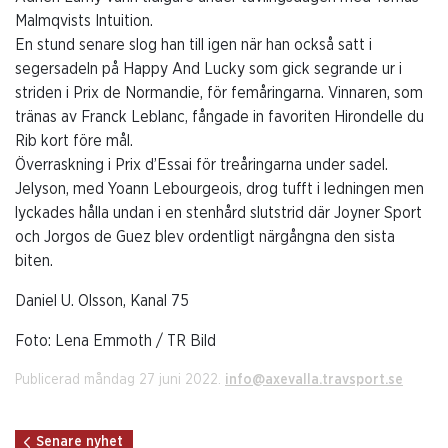
Malmqvists Intuition.
En stund senare slog han till igen när han också satt i
segersadeln på Happy And Lucky som gick segrande ur i
striden i Prix de Normandie, för femåringarna. Vinnaren, som
tränas av Franck Leblanc, fångade in favoriten Hirondelle du
Rib kort före mål.
Överraskning i Prix d’Essai för treåringarna under sadel.
Jelyson, med Yoann Lebourgeois, drog tufft i ledningen men
lyckades hålla undan i en stenhård slutstrid där Joyner Sport
och Jorgos de Guez blev ordentligt närgångna den sista
biten.
Daniel U. Olsson, Kanal 75
Foto: Lena Emmoth / TR Bild
Publicerad måndag 27 juni 2022.
info@axevalla.travsport.se
Senare nyhet