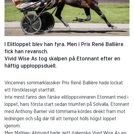
I Elitloppet blev han fyra. Men i Prix René Ballière
fick han revansch.
Vivid Wise As tog skalpen på Etonnant efter en
häftig upploppsduell.
Vincennes sommarklassiker Prix René Ballière hade lockat
ett förstklassigt startfält.
Inte minst fanns den färske elitloppsvinnaren Etonnant med i
loppet, hans första start sedan triumfen på Solvalla. Etonnant
med Anthony Barrier vid tömmarna kördes direkt fram mot
ledningen och såg där till att tempot hölls högst loppet
igenom.
Men Mathieu Abrivard hade gett italienske Vivid Wise As en