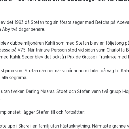
 blev det 1993 då Stefan tog sin första seger med Betcha på Axeva
 Åby två dagar senare.
 blev dubbelmiljonären Kahili som med Stefan blev en följetong p
x av dessa på V75. När tränare Persson stod vid sidan vann Charlott
 med Kahili. Seger blev det också i Prix de Grasse i Frankrike med
stjärna som Stefan nämner när vi når honom i bilen på väg till Ka
 alla segrarna.
r utan tvekan Darling Mearas. Stoet och Stefan vann två grupp I-l
.
mpionatet, lägger Stefan till och fortsätter:
te upp i Skara i en familj utan hästanknytning. Närmaste granne 