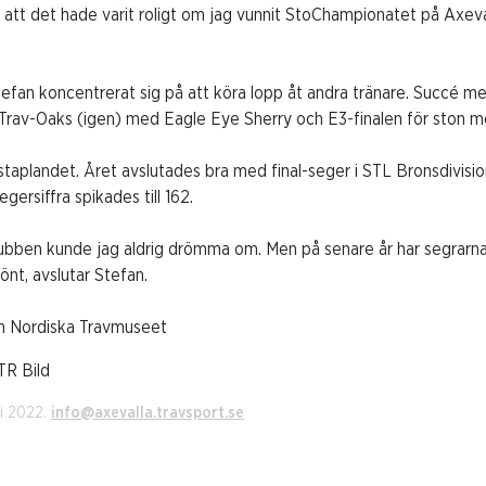
 att det hade varit roligt om jag vunnit StoChampionatet på Axeval
efan koncentrerat sig på att köra lopp åt andra tränare. Succé m
 Trav-Oaks (igen) med Eagle Eye Sherry och E3-finalen för ston me
staplandet. Året avslutades bra med final-seger i STL Bronsdivi
gersiffra spikades till 162.
lubben kunde jag aldrig drömma om. Men på senare år har segrarna 
önt, avslutar Stefan.
rån Nordiska Travmuseet
TR Bild
ri 2022.
info@axevalla.travsport.se