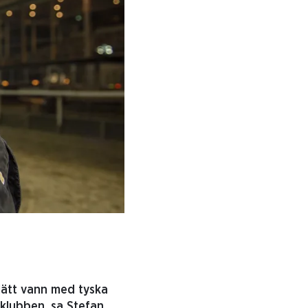
lätt vann med tyska
nklubben, sa Stefan