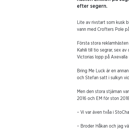
efter segern.
Lite av rivstart som kusk
vann med Crofters Pole på
Första stora reklamhästen
Kahili till tio segrar, se
Victorias lopp på Axevalla
Bring Me Luck är en annan 
och Stefan satt i sulkyn vid
Men den stora stjärnan va
2016 och EM för ston 2018
– Vi var även tvåa i StoCha
– Broder Håkan och jag väx