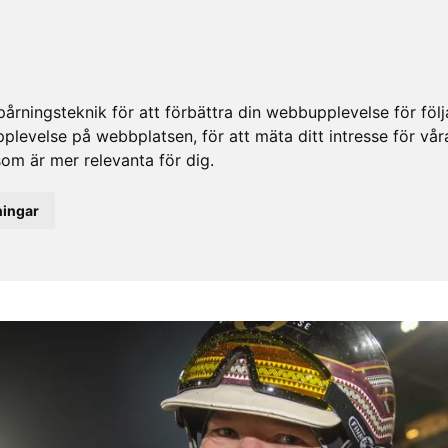
rningsteknik för att förbättra din webbupplevelse för fö
upplevelse på webbplatsen
,
för att mäta ditt intresse för vå
som är mer relevanta för dig
.
ningar