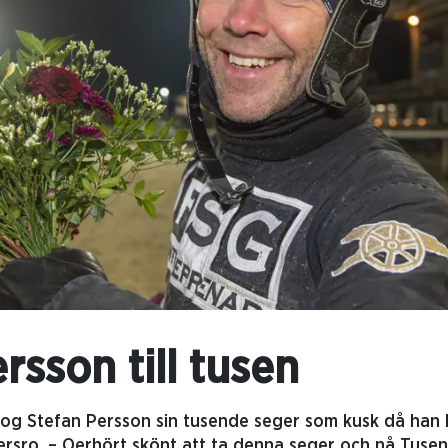
rsson till tusen
tog Stefan Persson sin tusende seger som kusk då han 
ersro. – Oerhört skönt att ta denna seger och nå Tuse