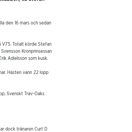
lla den 16 mars och sedan
å V75. Totalt körde Stefan
a B Svensson Kronprinsessan
 Erik Adielsson som kusk.
lmar. Hästen vann 22 lopp
opp, Svenskt Trav-Oaks
var dock tränaren Curt D