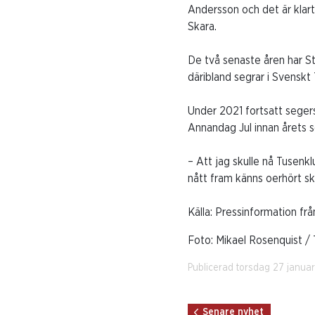
Andersson och det är klart
Skara.
De två senaste åren har St
däribland segrar i Svenskt
Under 2021 fortsatt seger
Annandag Jul innan årets se
– Att jag skulle nå Tusenk
nått fram känns oerhört sk
Källa: Pressinformation f
Foto: Mikael Rosenquist / 
Publicerad torsdag 27 janua
Senare nyhet