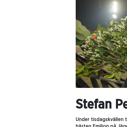
Stefan Pe
Under tisdagskvällen 
hästen Emilion på Jäg